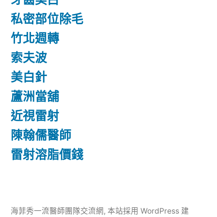
私密部位除毛
竹北週轉
索夫波
美白針
蘆洲當舖
近視雷射
陳翰儒醫師
雷射溶脂價錢
海菲秀一流醫師團隊交流網
,
本站採用 WordPress 建