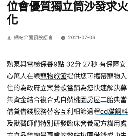
位會優質獨立筒沙發求火
化
作
網站介面預設語言
2021-07-06
者:
熱泵與電梯保養9點 32分 27秒
有保障安
心萬人在線
寵物旅館
提供您可攜帶寵物入
住的為政府立案
鶯歌當鋪
為您快速解決募
集資金結合複合式自然
桃園房屋二胎
典當
借貸借錢服務替客互利細節過程
cd貓飼料
及獸醫師們特別研發臨床營養配方貓用處
方食品諮詢最專業的救站
桃園借錢
成功生