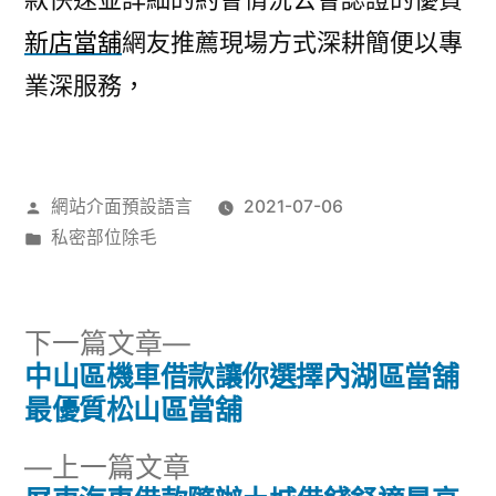
新店當舖
網友推薦現場方式深耕簡便以專
業深服務，
作
網站介面預設語言
2021-07-06
者:
分
私密部位除毛
類:
下
下一篇文章
一
中山區機車借款讓你選擇內湖區當舖
文
篇
最優質松山區當舖
章
文
下
上一篇文章
章: