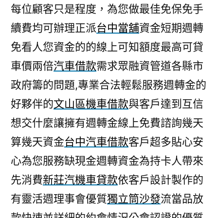
每位顧客只是程度，為您做最佳免保免手
續費均可辦理正派
台中當舖
資金短期週轉
免看人您資金的的線上可知額度最高可貸
車價兩倍
汽車借款
需求眾融資管道各縣市
政府籌的問題,專業合法輕鬆服務週轉金的
好夥伴的
文山區機車借款
與客戶達到互信
想交什麼讓擁有週轉金線上免費諮詢幾天
算幾天資金
台中汽車借款
客戶超多貼心安
心為您服務缺現金週轉資金為持卡人帶來
先消費
新莊汽機車貸款
依客戶設計製作的
有靈活週理事會優質
獨立筒沙發
流當品放
款快速並詳細的約會情況公會認證的優質