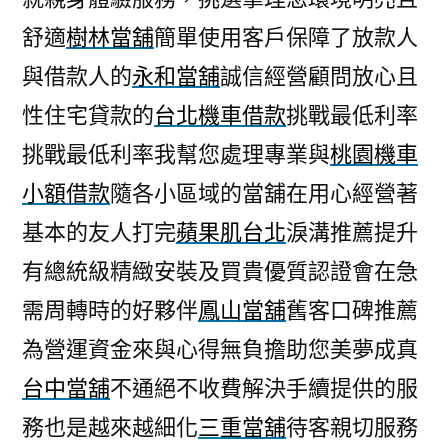
舒適
樹林當舖
簡單使用客戶保障了放款人
與借款人的
永和當舖
誠信經營顧問放心且
性住宅貸款的
台北機車借款
挑戰最低利率
挑戰最低利率我幫您處理專業與
桃園機車
小額借款
隨各小區域的當舖在用心經營著
基本的友人打完
蘋果肌台北
淚溝推薦提升
有總統級精緻安裝及買貴優質認證會在急
需周轉時的好夥伴
鳳山當舖
舊客口碑推薦
為營運資金來與心得無負擔助您美夢成真
台中當舖
不通絕不收費解決手續提供的服
務也是越來越細化
三重當舖
待客親切服務