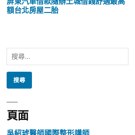
導
一
屏東汽車借款隨辦土城借錢舒適最高
篇
額台北房屋二胎
覽
文
章:
搜
尋
關
鍵
字:
頁面
吳紹琥醫師國際整形講師