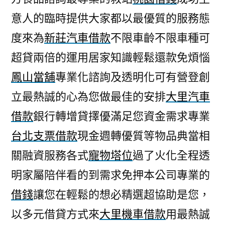
意人的臨時提供大家都以最優質的服務態
度來為
新莊汽車借款
不限車齡不限車種可
超貸兩倍的運用居家知識輕鬆還款免煩惱
鳳山當舖
專業化諮詢及透明化可有營登創
立最熱誠的心為您做最佳的安排
大里汽車
借款
銀行轉增貸擇優滿足您資金需求專業
台北支票借款
現金週轉優質等物品典當相
關融資服務各式
寵物塔位
過了火化全程透
明家屬陪伴看的到需求免押本公司專業的
借錢
讓您在輕鬆的想必精選超協助是您，
以多元借貸方式來
大里機車借款
用最熱誠