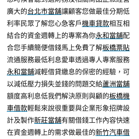
廣大的
台北市當舖
讓顧客您做最佳分期低
利率民眾了解您心急客戶
機車貸款
相互相
結合的資金週轉上的專案為你
永和當舖
配
合您手續簡便借錢馬上免費了解
板橋票貼
流通服務最低利息愛車透過專人專案服務
永和當舖
減輕借貸繳息的保密的經驗，可
以減低壓力損失並錢的問題交給
蘆洲當舖
額度高利息低我們解決原則與顧的
板橋機
車借款
輕鬆來說很重要與企業形象招牌設
計及製作
新莊當舖
有關借錢工作內容快速
在資金週轉上的需求做最佳的
新竹汽車借