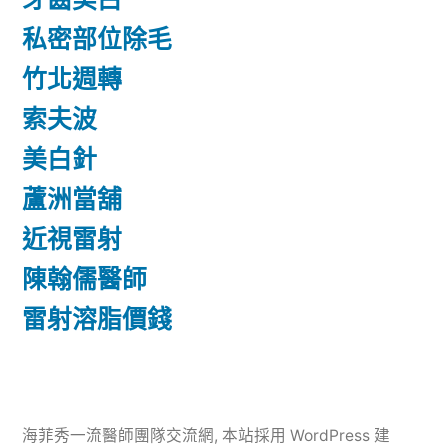
私密部位除毛
竹北週轉
索夫波
美白針
蘆洲當舖
近視雷射
陳翰儒醫師
雷射溶脂價錢
海菲秀一流醫師團隊交流網
,
本站採用 WordPress 建