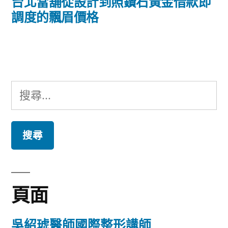
導
一
台北當舖從設計到照鑽石黃金借款即
篇
調度的飄眉價格
覽
文
章:
搜
尋
關
鍵
字:
頁面
吳紹琥醫師國際整形講師