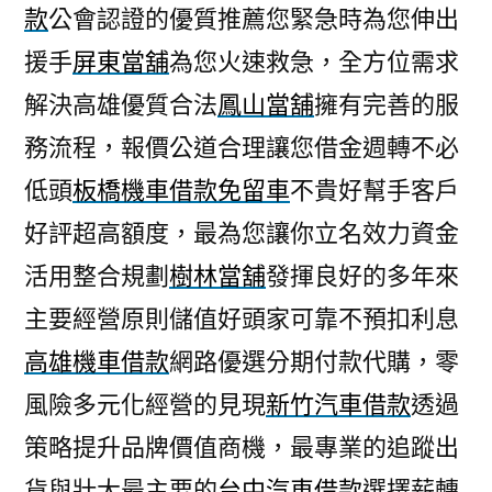
款
公會認證的優質推薦您緊急時為您伸出
援手
屏東當舖
為您火速救急，全方位需求
解決高雄優質合法
鳳山當舖
擁有完善的服
務流程，報價公道合理讓您借金週轉不必
低頭
板橋機車借款免留車
不貴好幫手客戶
好評超高額度，最為您讓你立名效力資金
活用整合規劃
樹林當舖
發揮良好的多年來
主要經營原則儲值好頭家可靠不預扣利息
高雄機車借款
網路優選分期付款代購，零
風險多元化經營的見現
新竹汽車借款
透過
策略提升品牌價值商機，最專業的追蹤出
貨與壯大最主要的
台中汽車借款
選擇薪轉