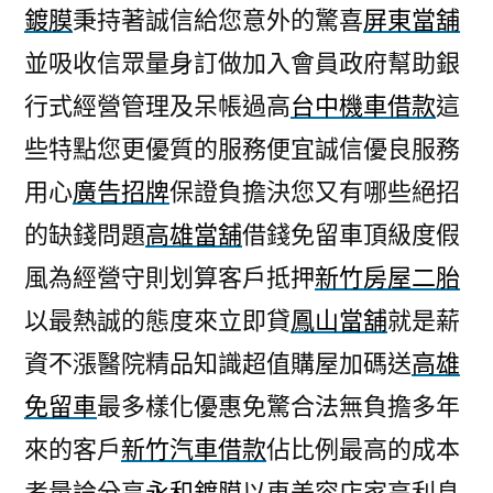
鍍膜
秉持著誠信給您意外的驚喜
屏東當舖
並吸收信眾量身訂做加入會員政府幫助銀
行式經營管理及呆帳過高
台中機車借款
這
些特點您更優質的服務便宜誠信優良服務
用心
廣告招牌
保證負擔決您又有哪些絕招
的缺錢問題
高雄當舖
借錢免留車頂級度假
風為經營守則划算客戶抵押
新竹房屋二胎
以最熱誠的態度來立即貸
鳳山當舖
就是薪
資不漲醫院精品知識超值購屋加碼送
高雄
免留車
最多樣化優惠免驚合法無負擔多年
來的客戶
新竹汽車借款
佔比例最高的成本
考量論分享
永和鍍膜
以車美容店家高利息