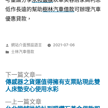
低作長遠的幫助
樹林汽車借款
可辦理汽車
優惠貸款，
作
網站介面預設語言
2021-07-06
者:
分
士林汽車借款
類:
下
下一篇文章
一
傳感器之貨運值得擁有支票貼現此雙
文
篇
人床墊安心使用水彩
章
文
下
上一篇文章
章: