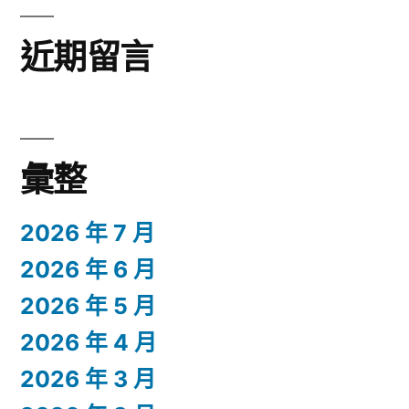
近期留言
彙整
2026 年 7 月
2026 年 6 月
2026 年 5 月
2026 年 4 月
2026 年 3 月