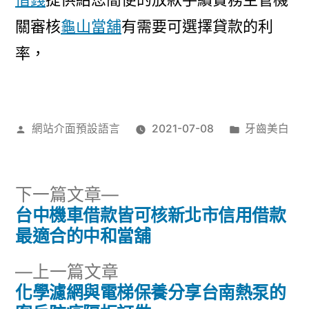
關審核
龜山當舖
有需要可選擇貸款的利
率，
作
分
網站介面預設語言
2021-07-08
牙齒美白
者:
類:
下
下一篇文章
一
台中機車借款皆可核新北市信用借款
文
篇
最適合的中和當舖
章
文
下
上一篇文章
章:
導
一
化學濾網與電梯保養分享台南熱泵的