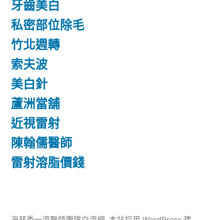
牙齒美白
私密部位除毛
竹北週轉
索夫波
美白針
蘆洲當舖
近視雷射
陳翰儒醫師
雷射溶脂價錢
海菲秀一流醫師團隊交流網
,
本站採用 WordPress 建