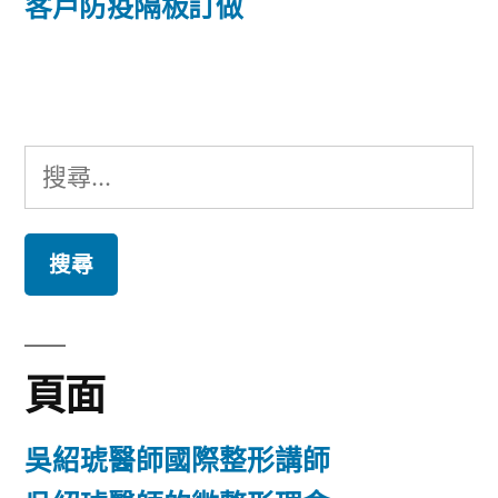
篇
客戶防疫隔板訂做
覽
文
章:
搜
尋
關
鍵
字:
頁面
吳紹琥醫師國際整形講師