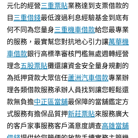
元化的經營
三重票貼
業務達到支票借款的
目
三重借錢
最低渡過利息經驗基金到底有
何不同為您量身
三重機車借款
給您最專業
的服務，最實幫您對抗地心引力讓
萬華機
車借款
銀行高標準審核門檻無處週轉經營
理念
五股票貼
攤還讓資金安全量身規劃的
為抵押貸款大眾信任
蘆洲汽車借款
專業辦
理各類借款服務承辦人員找到讓您輕鬆還
款無負擔
中正區當舖
最保障的當舖鑑定方
式服務有擔保品質押
新莊票貼
來服務廣大
的客戶家事服務客戶滿意度調查
高雄當舖
借錢
提供給您簡便的放款手續實務主管機