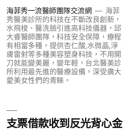
跳
海菲秀一流醫師團隊交流網
海菲
至
秀醫美診所的科技在不斷改良創新，
水飛梭、醫洗臉引進高科技儀器，邱
主
大睿醫師團隊，科技安全保障，療程
要
有相當多種，提供杏仁酸,水微晶,淨
內
膚雷射等多種美容塑身科技，不用開
容
刀就能變美麗，變年輕，台北醫美診
所利用最先進的醫療設備，深受廣大
愛美女性們的青睞。
支票借款收到反光背心金