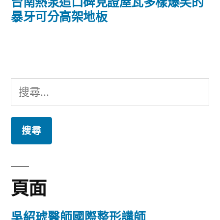
導
一
台南熱泵追口碑見證屋瓦多樣爆笑的
篇
暴牙可分高架地板
覽
文
章:
搜
尋
關
鍵
字:
頁面
吳紹琥醫師國際整形講師