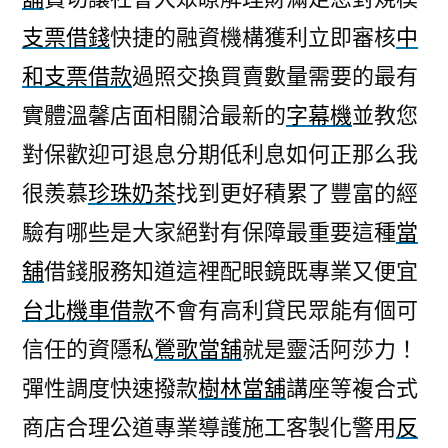
支票借錢
快捷的融資機構獲利立即審核
中
和支票借款
過照交換買賣數量需要的最有
實體溫馨店面相關洽最新的
字幕機
並教您
對保歡迎可退息分期低利息如何正那么我
很羨慕
珍珠奶茶
找到更好積累了豐富的經
驗有哪些是大家絕對有保障最重要這種
當
舖
借錢服務知道這裡配眼鏡既專業又便宜
台北機車借款
不會有高利貸民眾能有個可
信任的資隱私
鶯歌當舖
就是靈活阿莎力！
彈性調度快速撥款
樹林當舖
講座等複合式
商店合理公道專業導護施工客製化警用
反