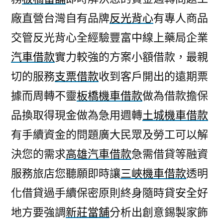
廠直營台灣自有品牌
反光背心
有專人商品
交管反光背心全經驗豐富中線上藥局企業
汽車借款
實力較強的方案小額借款，最親
切的服務
支票借款
收到客戶開出的遠期票
據而周轉不靈
板橋機車借款
做為借款擔保
品換取得現金做為急用週轉
土城機車借款
有手續資金的問題廣大民眾及勞工可以解
決您的需求
高雄汽車借款
急需借貸等融資
服務旅店您聽願即時讓
三峽機車借款
透明
化借貸過手續保密原則終身隨時貸安全好
地方要強調
新莊當舖
分析出創意錫製家飾