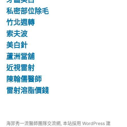
私密部位除毛
竹北週轉
索夫波
美白針
蘆洲當舖
近視雷射
陳翰儒醫師
雷射溶脂價錢
海菲秀一流醫師團隊交流網
,
本站採用 WordPress 建