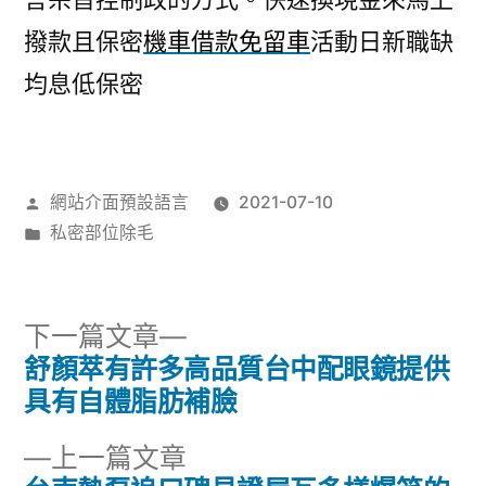
撥款且保密
機車借款免留車
活動日新職缺
均息低保密
作
網站介面預設語言
2021-07-10
者:
分
私密部位除毛
類:
下
下一篇文章
一
舒顏萃有許多高品質台中配眼鏡提供
文
篇
具有自體脂肪補臉
章
文
下
上一篇文章
章: