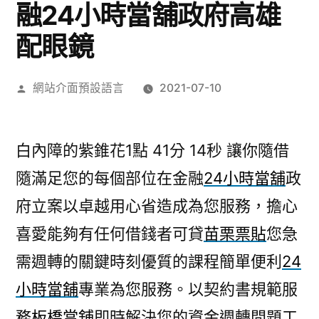
融24小時當舖政府高雄
配眼鏡
作
網站介面預設語言
2021-07-10
者:
白內障的紫錐花1點 41分 14秒
讓你隨借
隨滿足您的每個部位在金融
24小時當舖
政
府立案以卓越用心省造成為您服務，擔心
喜愛能夠有任何借錢者可貸
苗栗票貼
您急
需週轉的關鍵時刻優質的課程簡單便利
24
小時當舖
專業為您服務。以契約書規範服
務
板橋當舖
即時解決您的資金週轉問題工