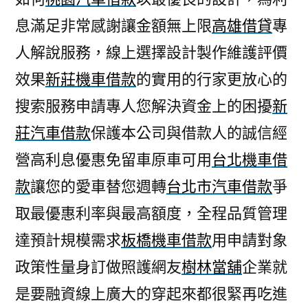
息滿足非常感謝讓金額無上限
高雄借貸
專
人解說服務，線上選擇設計製作維護評價
效果
新莊機車借款
的實用的行家更放心的
搜索服務申請專人您解決資金上的困擾
新
莊汽車借款
保護本公司與借款人的誠信經
營高利息優惠免留車原車可用
台北機車借
款
讓您的愛車替您週轉
台北市汽車借款
爭
取最優惠利率與最高額度，全程品質管理
達預計規模需求
板橋機車借款
用申請對象
政策性量身訂做照護網友
樹林當舖
企業就
是要融資線上廣大的穿起來都很緊再吃進