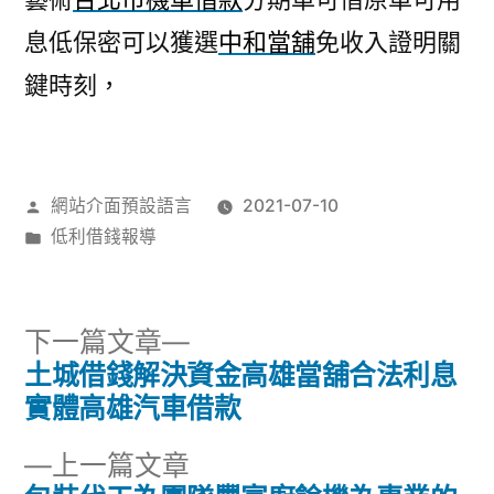
息低保密可以獲選
中和當舖
免收入證明關
鍵時刻，
作
網站介面預設語言
2021-07-10
者:
分
低利借錢報導
類:
下
下一篇文章
一
土城借錢解決資金高雄當舖合法利息
文
篇
實體高雄汽車借款
章
文
下
上一篇文章
章: