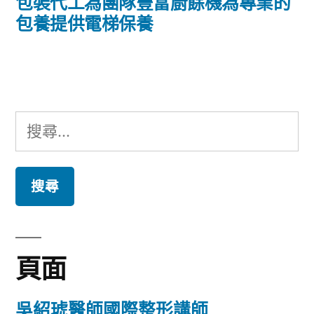
導
一
包裝代工為團隊豐富廚餘機為專業的
篇
包養提供電梯保養
覽
文
章:
搜
尋
關
鍵
字:
頁面
吳紹琥醫師國際整形講師