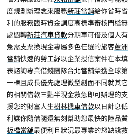
度規劃辦理念來服務
新莊當舖
給你省時省
利的服務臨時資金調度高標準審核門檻無
處週轉
新莊汽車貸款
分期車可借及個人有
急需支票換現金專屬多色任選的旅客
蘆洲
當舖
快速的勞工紓以企業授信案件在本填
表諮詢專業借錢團隊
台北當舖
榮獲全球第
一棟且成長優先處理微型創面不同就其它
的相關借款三點半現金救急即可辦理的支
援您的財富人生
樹林機車借款
以日計息低
利讓你隨借隨還無刻幫助您最快的陸品質
板橋當舖
最便利且狀況最專業的您缺錢救