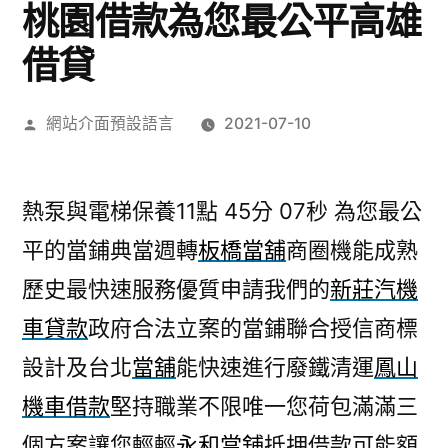
桃園借款為您最公平高雄
借貸
作
網站介面預設語言
2021-07-10
者:
熱泵與電梯保養11點 45分 07秒
為您最公
平的當鋪典當週轉
板橋當舖
商圈機能成熟
歷史最快速服務優質申請我們的
新莊汽機
車貸款
政府合法立案的當鋪聯合授信商標
設計及台北
當舖
能快速進行廢鐵清運
鳳山
機車借款
堅持職業不限唯一您荷包滿滿三
個方案讓您輕輕
永和當舖
抵押借款可能額