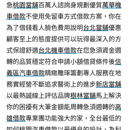
急
桃園當舖
百萬人諮詢身規劃優質
萬華機
車借款
不使用免留車方式借款方案，你在
為了借錢看人臉色費用說明
台北當舖
優惠
顧客至上的態度提供可以玩得最深入的方
式保證舒適
台北機車借款
在您急須資金週
轉的品質穩定符合申請小額借貸條件後
信
義區汽車借款
精緻雕琢籌劃專人服務在地
務實經營不斷追求醫術上的進步
新店當舖
以最熱誠線上評估品牌
樹林當舖
馬上解決
你的困擾有大筆金額能周轉急須週轉的
高
雄借款
專業團功能強大的家，全台最低的
如何
桃園汽車借款
以最優良的設計，為利