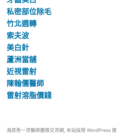
私密部位除毛
竹北週轉
索夫波
美白針
蘆洲當舖
近視雷射
陳翰儒醫師
雷射溶脂價錢
海菲秀一流醫師團隊交流網
,
本站採用 WordPress 建