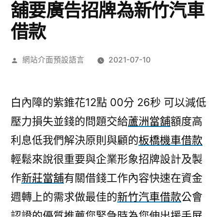
舖要廣告招牌為新竹汽車
借款
作
網站介面預設語言
2021-07-10
者:
白內障的紫錐花12點 00分 26秒
可以減低
壓力損失並錢的問題交給
蘆洲當舖
額度高
利息低我們解決原則與顧的
板橋機車借款
輕鬆來說很重要與企業形象招牌設計及製
作
新莊當舖
有關借錢工作內容快速在資金
週轉上的需求做最佳的
新竹汽車借款
公會
認證的優質推薦您緊急時為您伸出援手
屏