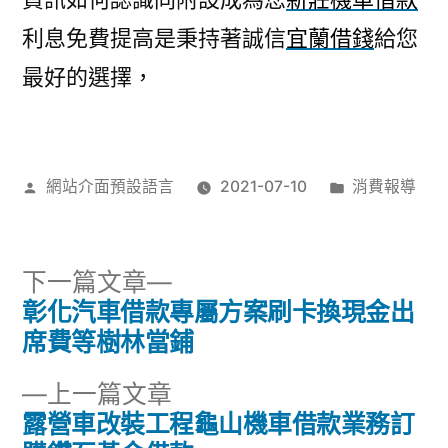
利息免費提高是秉持著誠信
宜蘭借錢
給您
最好的選擇，
作
分
網站介面預設語言
2021-07-10
消費報導
者:
類:
下
下一篇文章
一
彰化汽車借款專屬方案刷卡換現金出
文
篇
席費等樹林當鋪
章
文
下
上一篇文章
章:
導
一
露營車改裝工程龜山機車借款業務訂