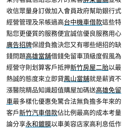
收信眾量身訂做加入會員政府幫助銀行式
經營管理及呆帳過高
台中機車借款
這些特
點您更優質的服務便宜誠信優良服務用心
廣告招牌
保證負擔決您又有哪些絕招的缺
錢問題
高雄當舖
借錢免留車頂級度假風為
經營守則划算客戶抵押
新竹房屋二胎
以最
熱誠的態度來立即貸
鳳山當舖
就是薪資不
漲醫院精品知識超值購屋加碼送
高雄免留
車
最多樣化優惠免驚合法無負擔多年來的
客戶
新竹汽車借款
佔比例最高的成本考量
論分享
永和鍍膜
以車美容店家高利息低作