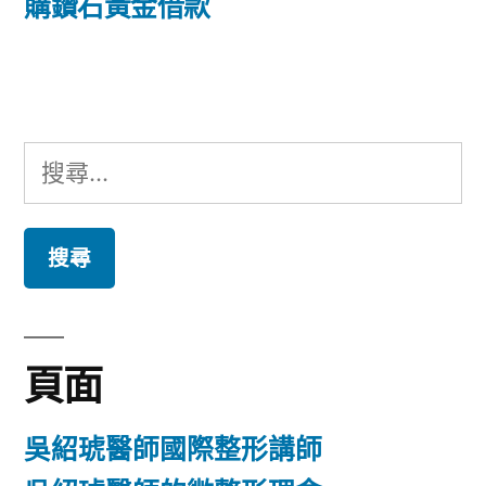
篇
購鑽石黃金借款
覽
文
章:
搜
尋
關
鍵
字:
頁面
吳紹琥醫師國際整形講師