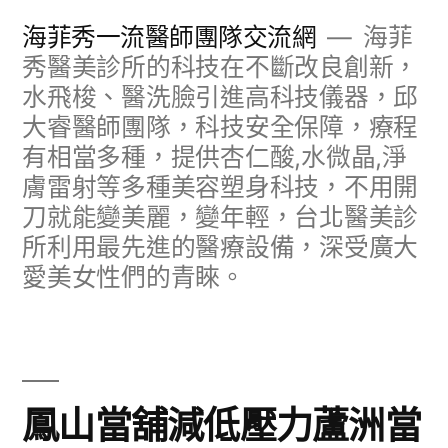
跳
海菲秀一流醫師團隊交流網
海菲
至
秀醫美診所的科技在不斷改良創新，
水飛梭、醫洗臉引進高科技儀器，邱
主
大睿醫師團隊，科技安全保障，療程
要
有相當多種，提供杏仁酸,水微晶,淨
內
膚雷射等多種美容塑身科技，不用開
容
刀就能變美麗，變年輕，台北醫美診
所利用最先進的醫療設備，深受廣大
愛美女性們的青睞。
鳳山當舖減低壓力蘆洲當