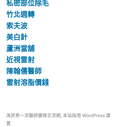
私密部位除毛
竹北週轉
索夫波
美白針
蘆洲當舖
近視雷射
陳翰儒醫師
雷射溶脂價錢
海菲秀一流醫師團隊交流網
,
本站採用 WordPress 建
置