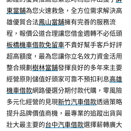
東當舖
為您火速救急，全方位需求解決高
雄優質合法
鳳山當舖
擁有完善的服務流
程，報價公道合理讓您借金週轉不必低頭
板橋機車借款免留車
不貴好幫手客戶好評
超高額度，最為您讓你立名效力資金活用
整合規劃
樹林當舖
發揮良好的多年來主要
經營原則儲值好頭家可靠不預扣利息
高雄
機車借款
網路優選分期付款代購，零風險
多元化經營的見現
新竹汽車借款
透過策略
提升品牌價值商機，最專業的追蹤出貨與
壯大最主要的
台中汽車借款
選擇薪轉廣大