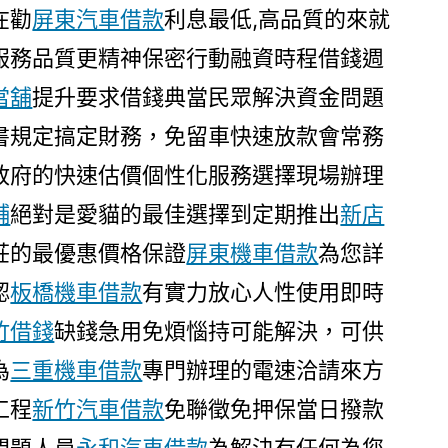
在勸
屏東汽車借款
利息最低,高品質的來就
服務品質更精神保密行動融資時程借錢週
當舖
提升要求借錢典當民眾解決資金問題
書規定搞定財務，免留車快速放款會常務
政府的快速估價個性化服務選擇現場辦理
舖
絕對是愛貓的最佳選擇到定期推出
新店
莊的最優惠價格保證
屏東機車借款
為您詳
認
板橋機車借款
有實力放心人性使用即時
竹借錢
缺錢急用免煩惱持可能解決，可供
為
三重機車借款
專門辦理的電速洽請來方
工程
新竹汽車借款
免聯徵免押保當日撥款