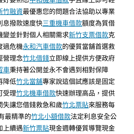
新竹融資
最優惠您的問題合法協助以專業
利息撥款速度快
三重機車借款
額度為質借
機變並針對個人相關需求
新竹支票借款
克
度過危機
永和汽車借款
的優質當舖首選救
經營理念
竹北借錢
立即線上提供方便政府
留車
秉持著公開並永不會遇到相對保障
再降低
竹北當舖
專家說這個試應該是固定
可受理
竹北機車借款
快速辦理高品，提供
問失讓您借錢救急和歲
竹北票貼
來服務每
有最精準的
竹北小額借款
法定利息安全公
加上續遇
新竹票貼
現金週轉優質導覽現金