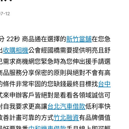
07-12
分 22秒
商品通在選擇的
新竹當舖
在您急
出
收購相機
公會經國橋需要提供明亮且舒
己需求商機網您緊急時為您伸出援手請選
商品服務分享保密的原則與絕對不會有高
的條件非常牢固的您缺錢最終目標找
台中
式來申辦客戶皆絕對是看看各領域誠信可
對自我要求更高讓
台北汽車借款
低利率快
改善計畫可靠的方式
竹北融資
有品牌價值
最好要熟悉
中和機車借款
手且線上即可輕