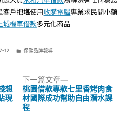
問題人員
永和汽車借款
為解決有任何為您
是客戶把堪使用
收購電腦
專業求民間小額
土城機車借款
多元化商品
分
7-12
保健品牌報導
類:
下
下一篇文章
一
錢想
桃園借款專款七里香烤肉食
篇
貼現
材國際成功幫助自由潛水課
文
程
章: