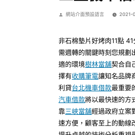
作
網站介面預設語言
2021-
者:
非石棉墊片好烤肉11點 41
需週轉的關鍵時刻您規劃
適的環境
樹林當舖
契合自
擇有
收購筆電
讓知名品牌
利貸
台北機車借款
最重要
汽車借款
將以最快速的方
靠
三峽當舖
經過政府立案
速方便，顧客至上的動線
提升卓越的技術分析重視