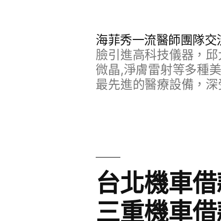
跳
至
海菲秀一流醫師團隊交
主
臉引進高科技儀器，邱
要
微晶,淨膚雷射等多種
最先進的醫療設備，深
內
容
台北機車借
三重機車借