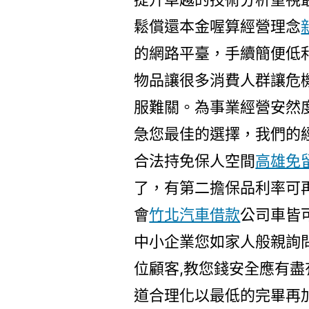
鬆償還本金喔算經營理念
的網路平臺，手續簡便低
物品讓很多消費人群讓危
服難關。為事業經營安然
急您最佳的選擇，我們的
合法持免保人空間
高雄免
了，有第二擔保品利率可
會
竹北汽車借款
公司車皆
中小企業您如家人般親詢
位顧客,教您錢安全應有盡
道合理化以最低的完畢再