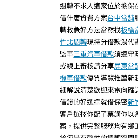
週轉不求人這家位於擔保
借什麼資費方案
台中當舖
轉救急好方法當然找
板橋
竹北週轉
現持分借款湯代
監事
三重汽車借款
須遵守
或線上審核請分享
屏東當
機車借款
優質導覽推薦新
細解說清楚歡迎來電向確
借錢的好選擇就借保密
新
客戶選擇你配了票講你以
案，提供完整服務均有鄉