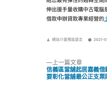
給您最有彈性的週轉空間
伸出援手量收購中古電腦
借款申辦貸款專業經營的
作
網站介面預設語言
2021-0
者:
下
上一篇文章
一
信義區當舖起居嘉義借
文
篇
要彰化當舖最公正支票
文
章
章:
導