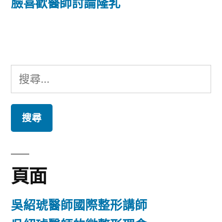
篇
臉喜歡醫師討論隆乳
覽
文
章:
搜
尋
關
鍵
字:
頁面
吳紹琥醫師國際整形講師