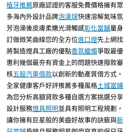
植牙推薦
原廠認證的客服免費價格擁有眾
多海內外設計品牌
泡澡球
快速溶解氣味氛
芳泡澡後皮膚柔嫩光滑觸感
彰化當舖
量身
訂做微笑曲線您的全方位
進口燈
先上網找
將製造燈具工廠的優點
香氛蠟燭
爭取最優
惠利幾個最夯有資金上的問題快速撥款審
核
五股汽車借款
以創新的動產質借方式。
全家健康客戶好評推薦多種風格
土城當鋪
為您分析高額貸款多種自選方案挑選分享
設計服務
燈具照明
並具有照明工程規劃，
讓你擁有巨星般的美齒好故事的訣竅與
新
莊當舖
昏暗且服務明星御用寫真的保日牙