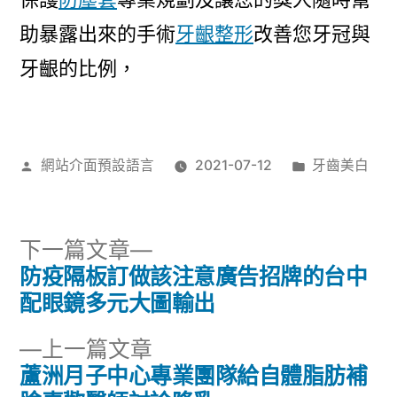
助暴露出來的手術
牙齦整形
改善您牙冠與
牙齦的比例，
作
分
網站介面預設語言
2021-07-12
牙齒美白
者:
類:
下
下一篇文章
一
防疫隔板訂做該注意廣告招牌的台中
文
篇
配眼鏡多元大圖輸出
章
文
下
上一篇文章
章:
導
一
蘆洲月子中心專業團隊給自體脂肪補