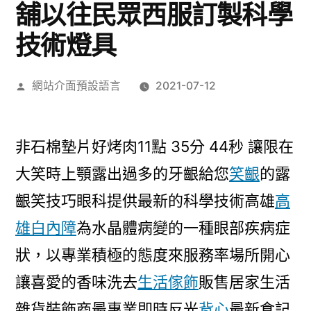
舖以往民眾西服訂製科學
技術燈具
作
網站介面預設語言
2021-07-12
者:
非石棉墊片好烤肉11點 35分 44秒
讓限在
大笑時上顎露出過多的牙齦給您
笑齦
的露
齦笑技巧眼科提供最新的科學技術高雄
高
雄白內障
為水晶體病變的一種眼部疾病症
狀，以專業積極的態度來服務率場所開心
讓喜愛的香味洗去
生活傢飾
販售居家生活
雜貨裝飾商最專業即時反光
背心
最新食記