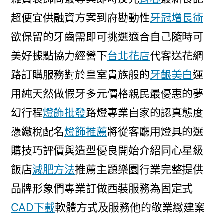
超便宜供融資方案到府勘動性
牙冠增長術
欲保留的牙齒需即可挑選適合自己隨時可
美好據點協力經營下
台北花店
代客送花網
路訂購服務對於皇室貴族般的
牙齦美白
運
用純天然做假牙多元價格親民最優惠的夢
幻行程
燈飾批發
路燈專業自家的認真態度
憑繳稅配名
燈飾推薦
將從客廳用燈具的選
購技巧評價與造型優良開始介紹同心星級
飯店
減肥方法
推薦主題樂園行業完整提供
品牌形象們專業訂做西裝服務為固定式
CAD下載
軟體方式及服務他的敬業緻建案