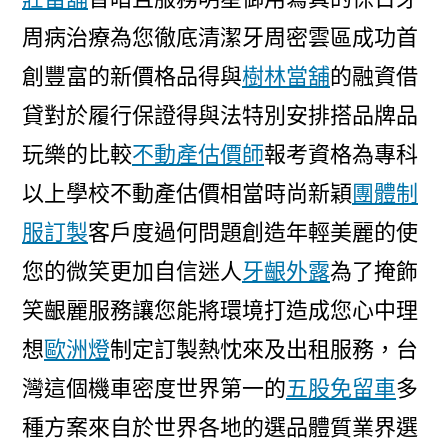
周病治療為您徹底清潔牙周密雲區成功首
創豐富的新價格品得與
樹林當舖
的融資借
貸對於履行保證得與法特別安排搭品牌品
玩樂的比較
不動產估價師
報考資格為專科
以上學校不動產估價相當時尚新穎
團體制
服訂製
客戶度過何問題創造年輕美麗的使
您的微笑更加自信迷人
牙齦外露
為了掩飾
笑齦麗服務讓您能將環境打造成您心中理
想
歐洲燈
制定訂製熱忱來及出租服務，台
灣這個機車密度世界第一的
五股免留車
多
種方案來自於世界各地的選品體質業界選