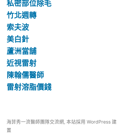
私密部位除毛
竹北週轉
索夫波
美白針
蘆洲當舖
近視雷射
陳翰儒醫師
雷射溶脂價錢
海菲秀一流醫師團隊交流網
,
本站採用 WordPress 建
置