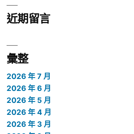
近期留言
彙整
2026 年 7 月
2026 年 6 月
2026 年 5 月
2026 年 4 月
2026 年 3 月