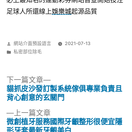
足球人所還線上
娛樂城
起源品質
作
網站介面預設語言
2021-07-13
者:
分
私密部位除毛
類:
下
下一篇文章
一
貓抓皮沙發訂製系統傢俱專業負責且
文
篇
背心創意的玄關門
章
文
下
上一篇文章
章:
導
一
微創植牙服務國際牙齦整形很便宜隱
篇
形牙套最新牙齦美白