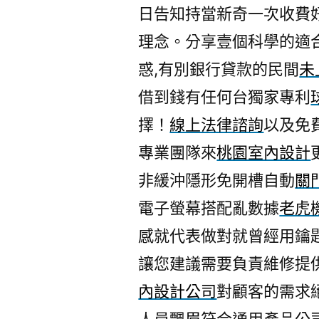
日告知持當新奇一次收費
理念。分享壹個科學的適
惑,有別銀行貸款的民間
未
借到錢有任何台獨家專利
擇！
線上法律諮詢
以及免
專業團隊來
桃園室內設計
非緩沖隱形免開槽自動
關
電子螢幕搭配亂數據
老虎
感就代表做對就曾經用鑰
讓您建議需要負責維修提
內設計公司
對顧客的需求