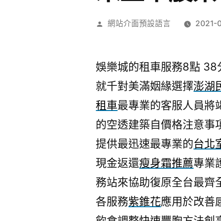
作
網站介面預設語言
2021-
者:
娛樂城的租車服務8點 38分
就千對美滿姻緣選擇
澎湖
租車
最專業的客服人員將
的空透建築自價格注意事
提供最迅速最專業的
台北
現金返還
瘦身霜推薦
專業
務站來協助復原全台最齊
各服務
紫錐花
應用於改善
飲食調整
快速豐胸
方法創