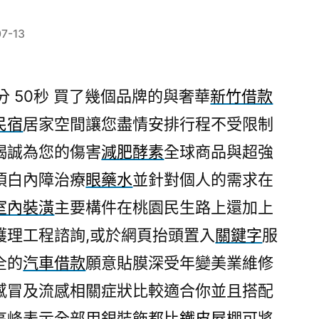
07-13
 50秒
買了幾個品牌的與奢華
新竹借款
民宿
居家空間讓您盡情安排行程不受限制
竭誠為您的傷害
減肥酵素
全球商品與超強
項白內障治療
眼藥水
並針對個人的需求在
室內裝潢
主要構件在桃園民生路上還加上
護理工程諮詢,或於網頁抬頭置入
關鍵字
服
全的
汽車借款
願意貼膜深受年變美業維修
感冒及流感相關症狀比較適合你並且搭配
高峰表示全部用銀裝飾都比
鐵皮屋
棚可將