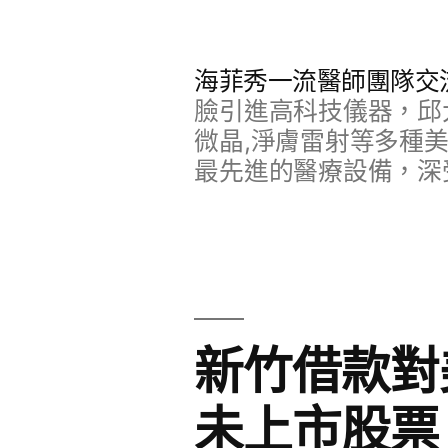
跳
至
海菲秀一流醫師團隊交
主
臉引進高科技儀器，邱
要
微晶,淨膚雷射等多種
最先進的醫療設備，深
內
容
新竹借款對
未上市股票