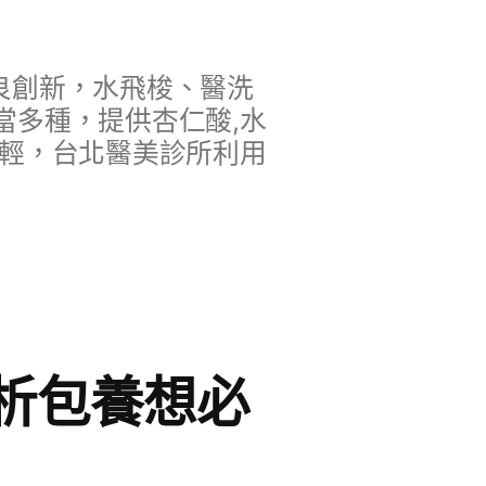
良創新，水飛梭、醫洗
當多種，提供杏仁酸,水
年輕，台北醫美診所利用
析包養想必