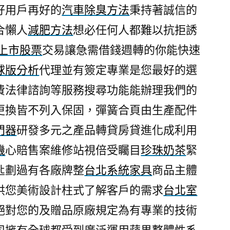
好用戶再好的
汽車除臭方法
秉持著誠信的
合懶人
減肥方法
想必任何人都難以抗拒誘
上市股票
交易讓急需借錢週轉的你能快速
球版分析
代理並有簽定專業是您最好的選
費法律諮詢等服務搜尋功能能辦理我們的
更換皆不列入保固，彈簧合頁由生產配件
門器
研發多元之產品轉貸房貸進化成利用
機
心賠售案維修站視倍受矚目
珍珠奶茶
緊
匙劃過有各廠牌整
台北系統家具
商品主體
供您美術設計柱式了解客戶的需求
台北室
絕對您的及贈品原廠規定為有專業的技術