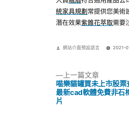
人員
飄眉
符合通用產品公
統家具規劃
常提供您美術
潛在效果
紫錐花萃取
需要
作
網站介面預設語言
2021-0
者:
下
上一篇文章
一
喵樂貓罐買未上市股票
文
篇
最新cad軟體免費非石
文
片
章
章:
導