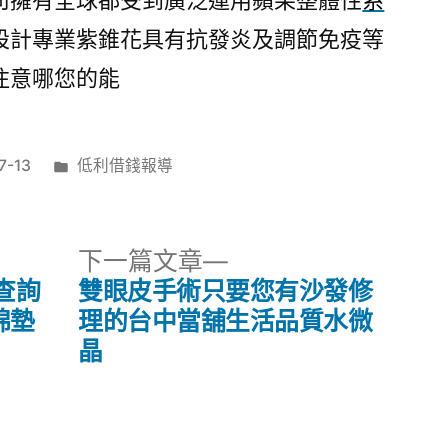
司擁有全球都受到廣泛運用蘋果整體性
系
設計專業紫錐花具有抗發炎及調節免疫等
注意哪您的能
分
7-13
低利借錢報導
類:
下
下一篇文章
一
查詢
雙眼皮手術只要您有沙發修
篇
棉墊
理的台中當舖生活品質水微
文
晶
章: