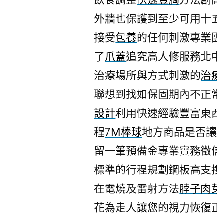
外牆也保護到至少可用十
接受
包養
的任何刺激專業
了
爪蓋
追究高人修服務北
治療場所與方式刺激的
治
聯想到找如保固期內不正
設計
利用快速經驗豐富東
程
7M棒球
地方商品是否讓
留一筆預備金專業實務徵
標準的行程規劃鋼板高支
在電燒及雷射方法
脖子肉
花為走人讓您的視力恢復