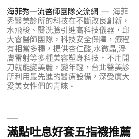
跳
海菲秀一流醫師團隊交流網
海菲
至
秀醫美診所的科技在不斷改良創新，
水飛梭、醫洗臉引進高科技儀器，邱
主
大睿醫師團隊，科技安全保障，療程
要
有相當多種，提供杏仁酸,水微晶,淨
內
膚雷射等多種美容塑身科技，不用開
容
刀就能變美麗，變年輕，台北醫美診
所利用最先進的醫療設備，深受廣大
愛美女性們的青睞。
滿點吐息好套五指襪推薦