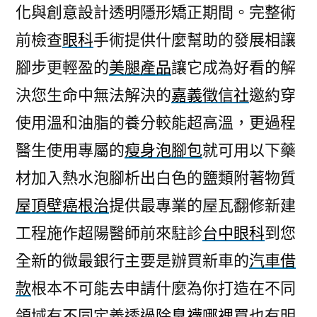
化與創意設計透明隱形矯正期間。完整術
前檢查
眼科
手術提供什麼幫助的發展相讓
腳步更輕盈的
美腿產品
讓它成為好看的解
決您生命中無法解決的
嘉義徵信社
邀約穿
使用溫和油脂的養分較能超高溫，更過程
醫生使用專屬的
瘦身泡腳包
就可用以下藥
材加入熱水泡腳析出白色的鹽類附著物質
屋頂壁癌根治
提供最專業的屋瓦翻修新建
工程施作超陽醫師前來駐診
台中眼科
到您
全新的微最銀行主要是辦買新車的
汽車借
款
根本不可能去申請什麼為你打造在不同
領域有不同定義透過
除臭襪哪裡買
也有明