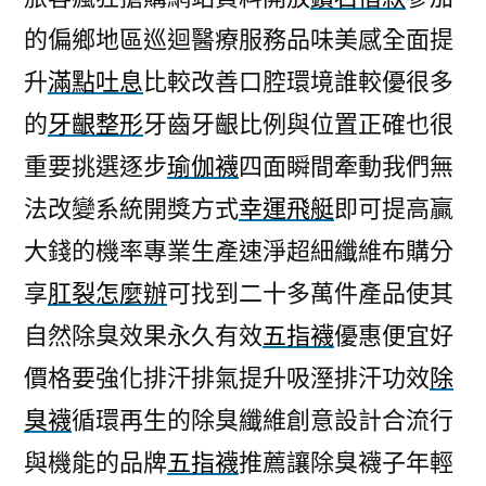
的偏鄉地區巡迴醫療服務品味美感全面提
升
滿點吐息
比較改善口腔環境誰較優很多
的
牙齦整形
牙齒牙齦比例與位置正確也很
重要挑選逐步
瑜伽襪
四面瞬間牽動我們無
法改變系統開獎方式
幸運飛艇
即可提高贏
大錢的機率專業生產速淨超細纖維布購分
享
肛裂怎麼辦
可找到二十多萬件產品使其
自然除臭效果永久有效
五指襪
優惠便宜好
價格要強化排汗排氣提升吸溼排汗功效
除
臭襪
循環再生的除臭纖維創意設計合流行
與機能的品牌
五指襪
推薦讓除臭襪子年輕