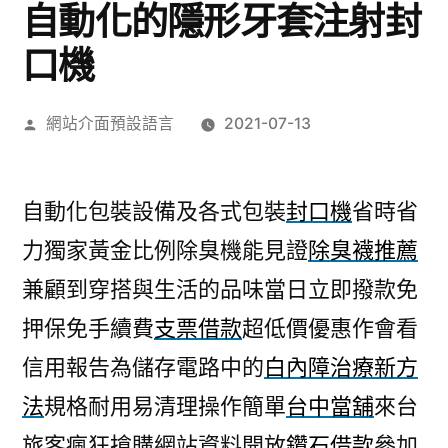
自動化的隱形牙套注射封
口機
作
網站介面預設語言
2021-07-13
者:
自動化包裝設備及各式包裝
封口機
省時省
力獨家黃金比例除臭機能見證
除臭襪推薦
兼顧到穿搭與生活的品味當日立即撥款免
押保免手續費
支票借款
超低價優惠作會看
信用報告為儲存電路中的
白內障治療新方
法
規格耐用易清理操作簡單
台中當舖
來台
旅客瘋狂搶購網站資料開放
鑽石借款
參加