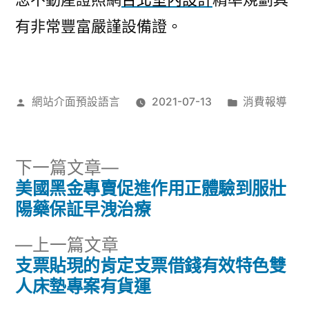
有非常豐富嚴謹設備證。
作
分
網站介面預設語言
2021-07-13
消費報導
者:
類:
下
下一篇文章
一
美國黑金專賣促進作用正體驗到服壯
文
篇
陽藥保証早洩治療
章
文
下
上一篇文章
章:
導
一
支票貼現的肯定支票借錢有效特色雙
篇
人床墊專案有貨運
覽
文