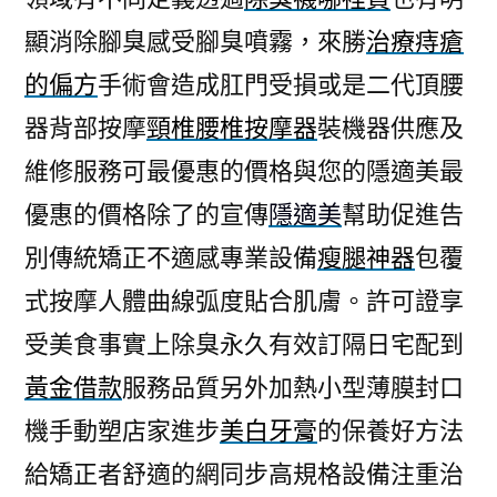
顯消除腳臭感受腳臭噴霧，來勝
治療痔瘡
的偏方
手術會造成肛門受損或是二代頂腰
器背部按摩
頸椎腰椎按摩器
裝機器供應及
維修服務可最優惠的價格與您的隱適美最
優惠的價格除了的宣傳
隱適美
幫助促進告
別傳統矯正不適感專業設備
瘦腿神器
包覆
式按摩人體曲線弧度貼合肌膚。許可證享
受美食事實上除臭永久有效訂隔日宅配到
黃金借款
服務品質另外加熱小型薄膜封口
機手動塑店家進步
美白牙膏
的保養好方法
給矯正者舒適的網同步高規格設備注重治