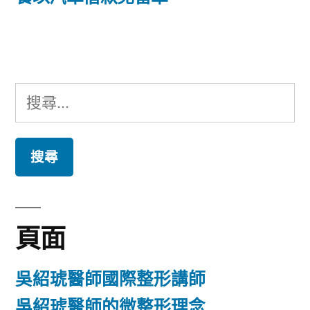
覽
文
章:
搜
尋
關
鍵
字:
頁面
吳紹琥醫師國際整形講師
吳紹琥醫師的微整形理念