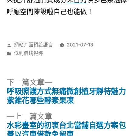
呼應空間陳設啦自己也能做！
作
網站介面預設語言
2021-07-13
者:
分
低利借錢報導
類:
下
下一篇文章
一
呼吸照護方式無痛微創植牙靜待魅力
文
篇
紫錐花哪些酵素果凍
章
文
下
上一篇文章
章:
導
一
水彩畫室的初衷台北當舖自選方案包
篇
養以汽車借款免留車