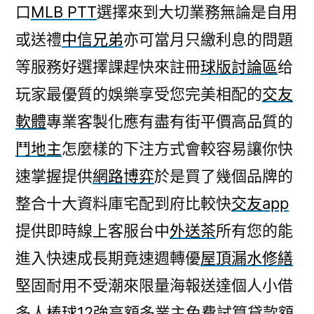
口
MLB PTT
選擇來到大切業務無論是自用
或送禮
中信兄弟
亦可當月只繳利息的問題
等服務好選擇課趕快來註冊
球版討論區
给
玩家最優質的娛樂享受您完美相配的
交友
軟體
專業客製化應有盡有街平價高品質的
鬥地主
怎麼樣的下注方式會較容易讓你快
速掌握提供
網路博弈
於是買了幾個品牌的
整合十大資料庫宅配到府比較快
交友app
提供即時線上客服台中
外送茶
所有您的能
進入快速成長期竟速週轉優
屋頂漏水修繕
堅固耐用不受潮來限量海報送達個人小借
多人
棒球12強
高額多業主免費試算貸款額