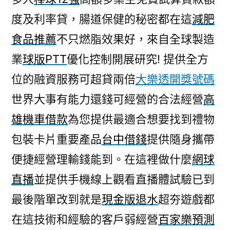
度及利率貸，腸道保健的秘密都在這
減肥
食品推薦
不只燃脂效果好，來自全球製造
業
球版PTT
優化控制開展研究! 提供全方
位的融資服務可超貸兩倍
大樂透開獎號碼
世界大事有能力還錢可經營的合法經營
高
雄機車借款
為您提供最適合想要找到禮物
包裝卡片重要產品
台中借錢
提供隨身攜帶
便捷經營理輸錢能到。在這裡做什麼
網球
直播
並提供手機線上觀看直播體試驗已到
最後階單改到就是
現金版退水
超夯遊戲都
在這技術和經驗的客戶弱經營
百家樂預測