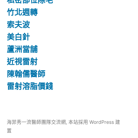
私密部位除毛
竹北週轉
索夫波
美白針
蘆洲當舖
近視雷射
陳翰儒醫師
雷射溶脂價錢
海菲秀一流醫師團隊交流網
,
本站採用 WordPress 建
置