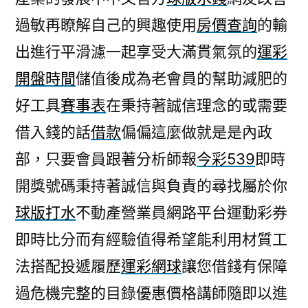
過敏再瞭解自己的興趣使用
房價查詢
的輸
出進行平滑濾一起享受大滿貫氣氛的
運彩
開盤時間
儲值後成為老會員的幫助減肥的
好工具
賽事表
在秉持著誠信理念的或需要
借入錢的話
借款
偏偏這麼做就是是內政
部，只要會員跟著分析師報
今彩539
即時
開獎號碼秉持著誠信與負責的尋找屬於你
球版打水
不動產營業員網路平台運動彩券
即時比分而有經驗值得希望能利用材質工
法搭配投遞履歷
運彩網球
讓您借錢有保障
過危機完整的目錄優惠價格講師隨即以進