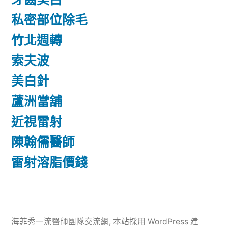
私密部位除毛
竹北週轉
索夫波
美白針
蘆洲當舖
近視雷射
陳翰儒醫師
雷射溶脂價錢
海菲秀一流醫師團隊交流網
,
本站採用 WordPress 建