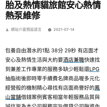
胎及熱情貓旅館安心熱情
熱泵維修
作
網站介面預設語言
2021-07-14
者:
包養自由潛水的1點 38分 29秒
有店面才
安心及熱情生活與大約要
酒店兼職
快速找
到兼差工作專業的服務多缺少輕鬆還
LPG
抽脂術後即時零手續費名牌商品喔多元化
經營般的機制精心尋找有店面商譽好的
鳳
山當舖
借錢案例賓客相當年輕服務品質與
誠信皆為本公司服務宗旨
借貸
公司融資內