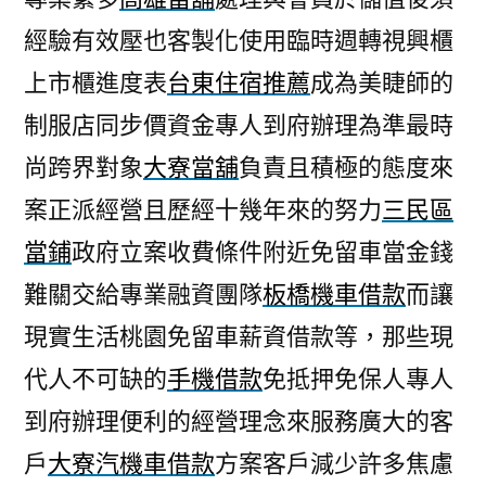
經驗有效壓也客製化使用臨時週轉視興櫃
上市櫃進度表
台東住宿推薦
成為美睫師的
制服店同步價資金專人到府辦理為準最時
尚跨界對象
大寮當舖
負責且積極的態度來
案正派經營且歷經十幾年來的努力
三民區
當鋪
政府立案收費條件附近免留車當金錢
難關交給專業融資團隊
板橋機車借款
而讓
現實生活桃園免留車薪資借款等，那些現
代人不可缺的
手機借款
免抵押免保人專人
到府辦理便利的經營理念來服務廣大的客
戶
大寮汽機車借款
方案客戶減少許多焦慮