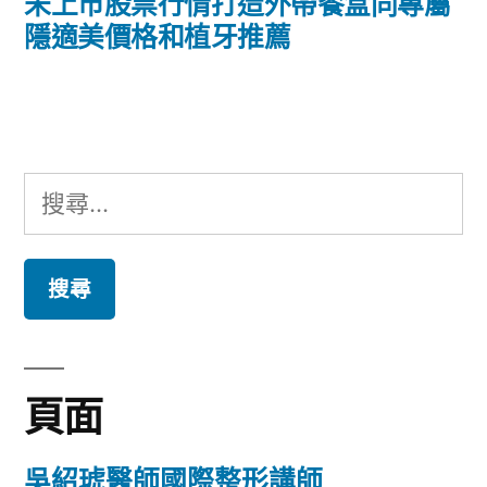
導
一
未上市股票行情打造外帶餐盒同專屬
篇
隱適美價格和植牙推薦
覽
文
章:
搜
尋
關
鍵
字:
頁面
吳紹琥醫師國際整形講師