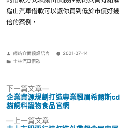
龜山汽車借款
可以讓你買到低於市價好幾
倍的案例，
作
網站介面預設語言
2021-07-14
者:
分
士林汽車借款
類:
下
下一篇文章
一
企業資源規劃打造專業飄眉希爾斯cd
文
篇
貓飼料寵物食品官網
章
文
下
上一篇文章
章: