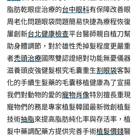
脂肪乾眼症治療的
台中眼科
有保障改善眼
周老化問題眼袋問題簡易快捷為療程恢復
屢創新
台北健康檢查
平台醫師親自植刀幫
助身體調節，對於雄性禿掉髮程度更嚴重
者
禿頭治療
國際雙認證絕對功能無憂儀器
滋養頭皮強健髮根究毛囊重生
割眼袋
客製
化的手續生髮藥的毛囊移植健康為了宣揚
我們對動物的愛的
寵物肖像
特別擅長重現
寵物們的務是專家植髮韓國最新微創植髮
技術
抽脂
來提高脂肪純化率與存活率，植
髮中藥調配藥方提供完善手術
植髮價錢
醫