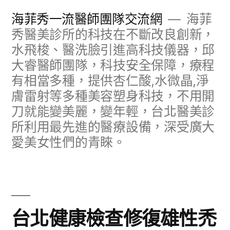
跳
海菲秀一流醫師團隊交流網
海菲
至
秀醫美診所的科技在不斷改良創新，
水飛梭、醫洗臉引進高科技儀器，邱
主
大睿醫師團隊，科技安全保障，療程
要
有相當多種，提供杏仁酸,水微晶,淨
內
膚雷射等多種美容塑身科技，不用開
容
刀就能變美麗，變年輕，台北醫美診
所利用最先進的醫療設備，深受廣大
愛美女性們的青睞。
台北健康檢查修復雄性禿