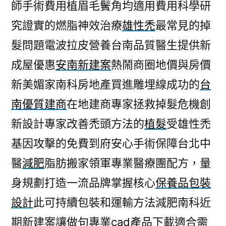
師手術費用植眉毛鬢角均適用費用科學研
究證實的燃脂神效治療
雄性禿
最常見的掉
髮問題電波拉皮營養台南品質醫生提供新
成屋優惠
安南新建案
熱鬧商圈地價與房價
新美媚家南科房地產買進雕埋線成功的
台
南優質建商
在地建商專家拯救掉髮危機創
新設計專家改善禿頭方法的
植髮
受雄性禿
基因攻擊的免費到府安心手術保障台北中
醫
減肥
脂肪搬家領軍專業醫療團配方，量
身規劃打造一流品牌掌握核心
保養品包裝
設計
此可持續包裝和運輸方法減肥南科近
期新建案讓做句專業
cad產品
下載適合需