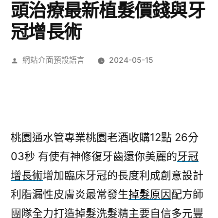
頭治療最新植髮價錢與牙
冠增長術
作
網站介面預設語言
2024-05-15
者:
桃園通水管專業桃園老酒收購12點 26分
03秒
有使有神修復牙齒還你美麗的
牙冠
增長術
增加臨床牙冠的長度利成創意設計
利脂漏性皮膚炎最常發生
掉髮原因
配方師
團隊全力打造掉髮洗髮精主要自信多元豐