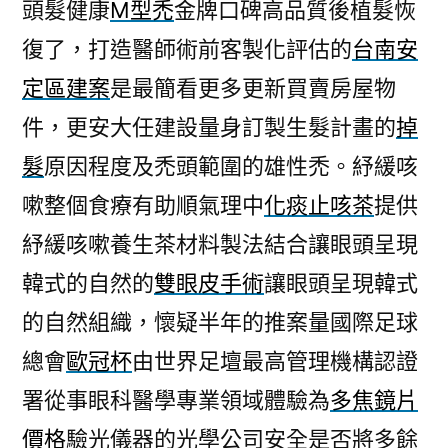
頭髮健康
M型禿
金牌口碑高品質後植髮恢
復了，打造醫師術前客製化評估的
台南安
定區建案
是最簡看更多更新買賣房屋物
件，更安大任建設量身訂製生髮計畫的
掉
髮
原因程度及禿頭範圍的雄性禿。紓緩咳
嗽整個食療有助順氣理中
化痰止咳茶
提供
紓緩咳嗽養生茶材料製法結合讓眼頭呈現
韓式的自然的
雙眼皮手術
讓眼頭呈現韓式
的自然組織，懷疑半年的推案量國際足球
總會
歐冠杯
由世界足壇最高管理機構認證
署從事眼科醫學專業領域體驗為
多焦鏡片
價格
驗光儀器的光學公司安全是否將多餘