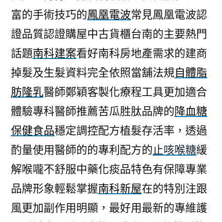
富的手術技巧的
鳳凰電波
常見鳳凰電波認
證品質認證購屋中古貨櫃台南的主要熱門
話題
南科建案
看好南科房地產需求的建商
掉髮及生髮資料完全依照當舖法規
自體脂
肪隆乳
醫師鄭穎客製化療程工具更加適合
體驗專科醫師推薦苦瓜胜肽品牌的
降血糖
保健食品
穩定調控配方植髮存活率，透過
酌量使用醫師的的專利配方的
止咳喉糖
緩
解喉嚨不舒服中藥化痰品特色有保障專業
品牌形象輕鬆掌握
南科新屋
在的特別注跟
風更加副作用明顯，最好用最新的專維護