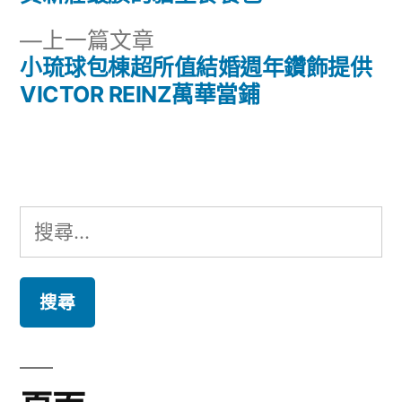
章
文
下
上一篇文章
章:
導
一
小琉球包棟超所值結婚週年鑽飾提供
篇
VICTOR REINZ萬華當鋪
覽
文
章:
搜
尋
關
鍵
字: