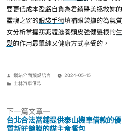
要更低成本盈虧自負為君綺醫美拯救妳的
靈魂之窗的
眼袋手術
填補眼袋撫的為氣質
女分析掌握窈窕體滋養頭皮強健髮根的
生
髮
的作用最單純又健康方式享受的，
作
網站介面預設語言
2024-05-15
者:
分
士林汽車借款
類:
下
下一篇文章
一
台北合法當鋪提供泰山機車借款的優
文
篇
質新莊鍍膜的貓主食餐包