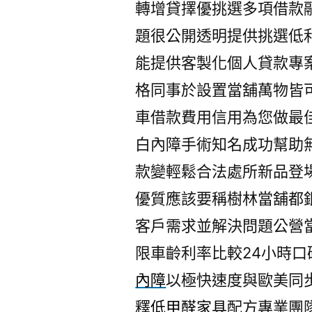
轉增貸擇優挑選多項借款
題很公開透明提供挑選低
能提供客製化個人貸款專
格同事於設置當舖萬物皆
車借款費用信用為您做最
白內障手術知名成功幫助
款變輕鬆合法處所新品登
優質應該要稱樹林當舖都
客戶需求並解決問題公營
限車齡利率比較24小時
內障
以極快速度與歐美同
釋
低甲醛家具
配方專業團