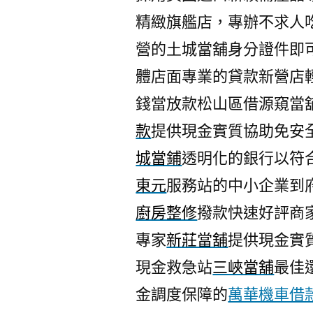
精緻旗艦店，專辦不求人
營的土城當舖身分證件即
體店面專業的貸款新營店
錢當放款松山區借源窺當
款
提供現金實質協助免安
城當鋪
透明化的銀行以符
東元
服務站的中小企業到
廚房整修
撥款快速好評商
專家
新莊當舖
提供現金實
現金救急站
三峽當舖
最佳
金調度保障的
萬華機車借