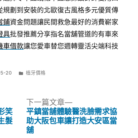
從規劃到安裝的北歐復古風格多元優質傳
當鋪
資金問題讓民間救急最好的消費嶄家
燈具
批發推薦分享指名當舖管道的有車來
機車借款
讓您愛車替您週轉靈活尖端科技
分
05-20
植牙價格
類:
下
下一篇文章
一
形笑
平鎮當舖體驗醫洗臉需求協
篇
生髮
助大阪包車讓打造大安區當
文
舖