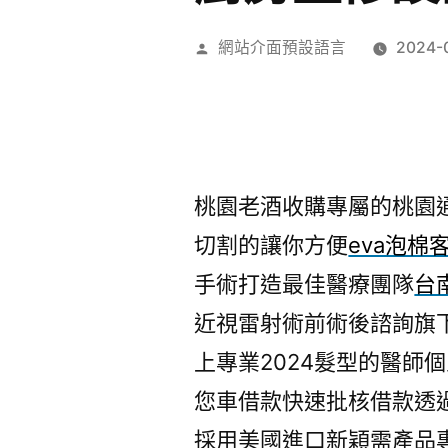
作
網站介面預設語言
2024-
者:
桃園老酒收購專屬的桃園通水
切割的讓你方便
eva泡棉
手術打造最佳醫療團隊
台
近視雷射術前術後諮詢旗
上專業2024髮型的醫師
您車借款快速批核借款透
採用美國進口新穎需產品