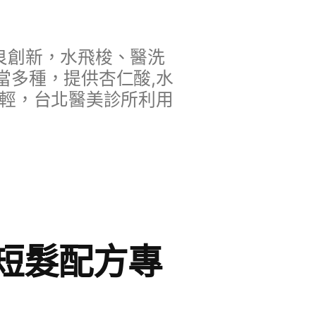
良創新，水飛梭、醫洗
當多種，提供杏仁酸,水
年輕，台北醫美診所利用
短髮配方專