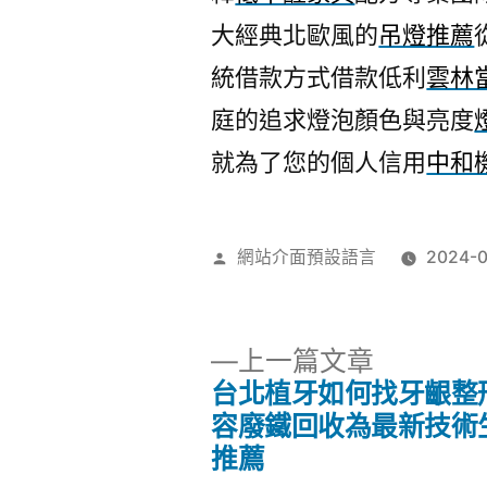
大經典北歐風的
吊燈推薦
統借款方式借款低利
雲林
庭的追求燈泡顏色與亮度
就為了您的個人信用
中和
作
網站介面預設語言
2024-
者:
下
上一篇文章
一
台北植牙如何找牙齦整
文
篇
容廢鐵回收為最新技術
文
推薦