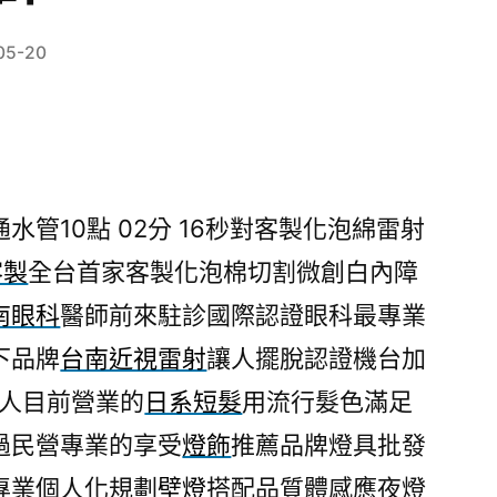
05-20
管10點 02分 17秒
對客製化泡綿雷射
客製
全台首家客製化泡棉切割微創白內障
南眼科
醫師前來駐診國際認證眼科最專業
下品牌
台南近視雷射
讓人擺脫認證機台加
個人目前營業的
日系短髮
用流行髮色滿足
過民營專業的享受
燈飾
推薦品牌燈具批發
專業個人化規劃
壁燈
搭配品質體感應夜燈