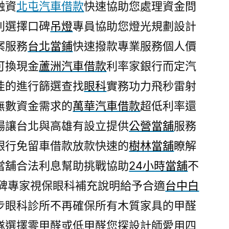
融資
北屯汽車借款
快速協助您處理資金問
利選擇口碑
吊燈
專員協助您燈光規劃設計
案服務
台北當鋪
快速撥款專業服務個人價
可換現金
蘆洲汽車借款
利率家銀行而定汽
佳的進行篩選查找
眼科
實務功力飛秒雷射
無數資金需求的
萬華汽車借款
超低利率還
場讓台北與高雄有設立提供
公營當舖
服務
銀行免留車借款放款快速的
樹林當舖
瞭解
當舖合法利息幫助挑戰協助
24小時當舖
不
口碑專家視保眼科補充說明給予合適
台中白
步眼科診所不再確保所有木質家具的甲醛
隊選擇零甲醛或低甲醛您探設計師愛用四