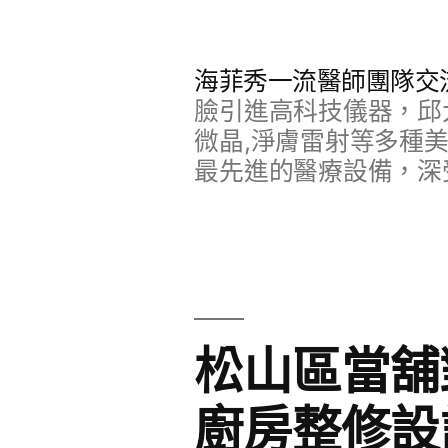
跳
至
海菲秀一流醫師團隊交
主
臉引進高科技儀器，邱
要
微晶,淨膚雷射等多種
最先進的醫療設備，深
內
容
松山區當舖
廚房整修設