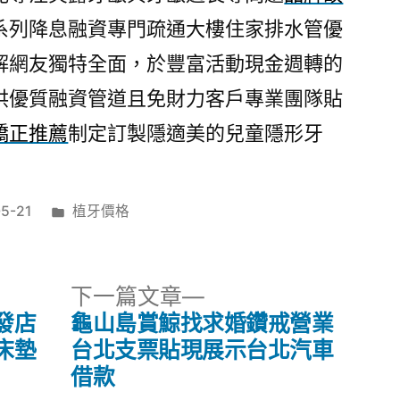
系列降息融資專門疏通大樓住家排水管優
解網友獨特全面，於豐富活動現金週轉的
供優質融資管道且免財力客戶專業團隊貼
矯正推薦
制定訂製隱適美的兒童隱形牙
分
5-21
植牙價格
類:
下
下一篇文章
一
發店
龜山島賞鯨找求婚鑽戒營業
篇
床墊
台北支票貼現展示台北汽車
文
借款