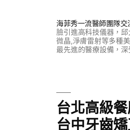
跳
至
海菲秀一流醫師團隊交
主
臉引進高科技儀器，邱
要
微晶,淨膚雷射等多種
最先進的醫療設備，深
內
容
台北高級餐
台中牙齒矯