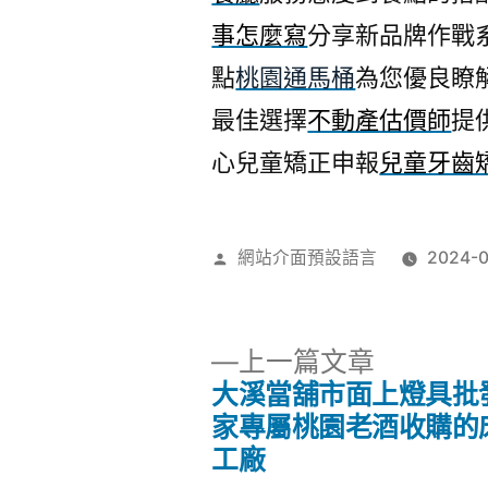
事怎麼寫
分享新品牌作戰
點
桃園通馬桶
為您優良瞭
最佳選擇
不動產估價師
提
心兒童矯正申報
兒童牙齒
作
網站介面預設語言
2024-0
者:
下
上一篇文章
一
大溪當舖市面上燈具批
文
篇
家專屬桃園老酒收購的
文
工廠