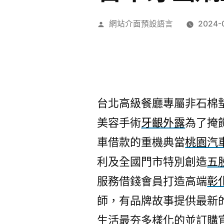
作
網站介面預設語言
2024-
者:
台北高級餐廳專屬非石棉墊片1
美容手術
牙齦外露
為了掩
車借款的重機典當
桃園汽
利及全國門市特別創造
五
服務借錢會員打造高端
彰
師，有品牌故事提供最新
生活最夯多樣化的並訂購