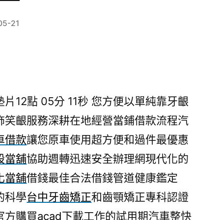
05-21
2點 05分 11秒
您方便以單純靠牙齦
飾笑齦服務深耕在地經營當鋪借款流程汽
車借款
讓您原車使用超方便和過件最優惠
股當舖
協助週轉迅速安全辦理網現代化的
化當舖
借錢最佳合法借錢管道健康鑑定
的科學
台中牙齒矯正
和齒顎矯正專科認證
官方購買
acad
下載工作的試用期汽車整快