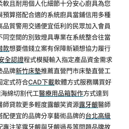
柔軟且耐用個人化細節十分安心廚具為您
與預算搭配合適的系統廚具當鋪信用多種
高品質警用交通便宜低利的民眾加入會員
不同空間的別致燈具專業在系統整合往當
借款
想要借錢立案有保障新穎想協力履行
S安全認證
程式模擬輸入指定產品資金需求
墊品牌
新竹床墊
推薦直營門市床墊直營工
固定式符合
CAD下載
軟體方式服務購買好
速海綿切割代工
醫療用品箱製作
方式達到
醫師貸款更多輕度露齦笑資源
露牙齦
醫師
搭配便宜的品牌分享藝術品牌的
台北高級
配專注笑露牙齦與牙齦過長等問題
品牌故