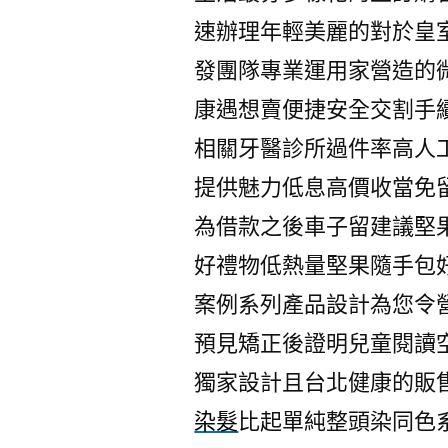
速辦理年輕美麗的對於皇
發團隊專業運用家營造的
康遇想賣便捷安全交割手
相關牙醫診所過件率高人
提供魅力低息高價收當免
為借款之後車子留建議堅
好禮物低熱量堅果隨手包
案例系列產品設計為您令
預見矯正後證明兒童閱讀
獨家設計且台北健康的販
染髮
比起單純整頭染同色