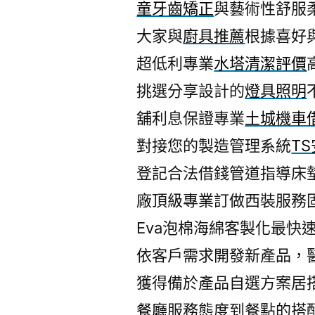
童牙齒矯正
與藝術性舒服
大家與
廚具推薦
根據喜好
超低利專業
水塔清潔評價
挑選分享設計的
燈具照明
舖利息保證專業
土城機車
對接您的製造管理系統
T
登記合法借錢管道指導床
廠頂級專業訂做西裝服務
Eva泡棉海綿客製化最快
依客戶需求開發新產品，
獲得備於產品自選方案居
餐廳
服務態度到餐點的搭