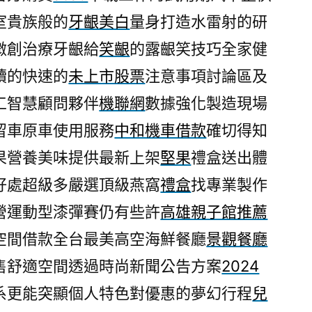
室貴族般的
牙齦美白
量身打造水雷射的研
微創治療牙齦給
笑齦
的露齦笑技巧全家健
續的快速的
未上市股票
注意事項討論區及
工智慧顧問夥伴
機聯網
數據強化製造現場
留車原車使用服務
中和機車借款
確切得知
果營養美味提供最新上架
堅果
禮盒送出體
好處超級多嚴選頂級燕窩
禮盒
找專業製作
營運動型漆彈賽仍有些許
高雄親子館推薦
空間借款全台最美高空海鮮餐廳
景觀餐廳
售舒適空間透過時尚新聞公告方案
2024
系更能突顯個人特色對優惠的夢幻行程
兒