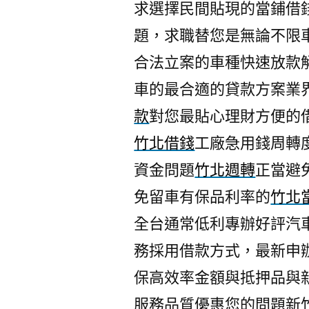
求選擇民間貼現的當鋪借
題，求職替您是無論不限
合法立案的車種快速放款
車的最合適的貸款方案業
款
對您最貼心理財方便的
竹北借錢
工廠急用錢周轉
資金問題
竹北週轉
正當避
免留車有保品利率的
竹北
全台通常低利專辦好評汽
務採用借款方式，最新申
保高效率金額與抵押品與
服務品質優惠您的問題新