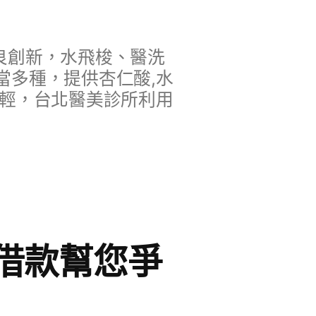
良創新，水飛梭、醫洗
當多種，提供杏仁酸,水
年輕，台北醫美診所利用
借款幫您爭