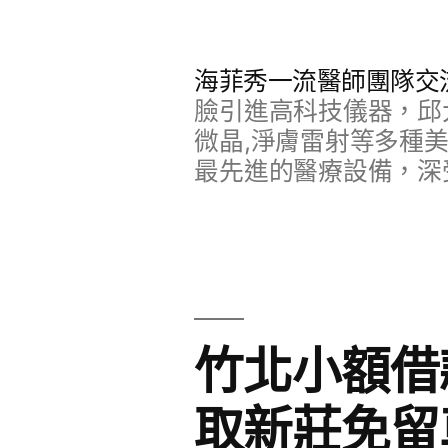
跳
至
海菲秀一流醫師團隊交
主
臉引進高科技儀器，邱
要
微晶,淨膚雷射等多種
最先進的醫療設備，深
內
容
竹北小額借
取新莊免留