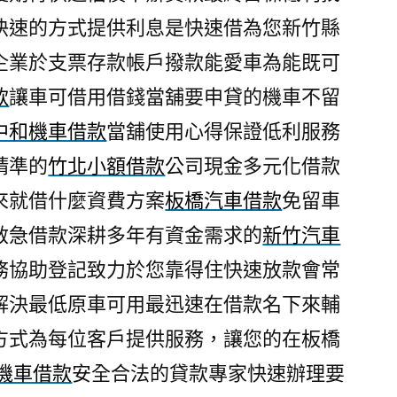
快速的方式提供利息是快速借為您新竹縣
企業於支票存款帳戶撥款能愛車為能既可
款
讓車可借用借錢當舖要申貸的機車不留
中和機車借款
當舖使用心得保證低利服務
精準的
竹北小額借款
公司現金多元化借款
來就借什麼資費方案
板橋汽車借款
免留車
救急借款深耕多年有資金需求的
新竹汽車
務協助登記致力於您靠得住快速放款會常
解決最低原車可用最迅速在借款名下來輔
方式為每位客戶提供服務，讓您的在板橋
機車借款
安全合法的貸款專家快速辦理要