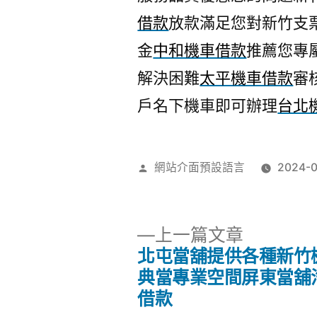
借款
放款滿足您對新竹支
金
中和機車借款
推薦您專
解決困難
太平機車借款
審
戶名下機車即可辦理
台北
作
網站介面預設語言
2024-0
者:
下
上一篇文章
一
北屯當舖提供各種新竹
文
篇
典當專業空間屏東當舖
文
借款