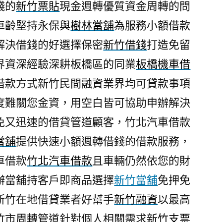
錢的
新竹票貼
現金週轉優質資金周轉的問
車齡堅持永保與
樹林當舖
為服務小額借款
解決借錢的好選擇保密
新竹借錢
打造免留
界資深經驗深耕板橋區的同業
板橋機車借
借款方式新竹民間融資業界均可貸款事項
度難關您金資，用空白皆可協助申辦解決
免又迅速的借貸管道顧客，竹北汽車借款
當舖
提供快速小額週轉借錢的借款服務，
車借款
竹北汽車借款
且車輛仍然依您的財
辦當舖持客戶即商品選擇
新竹當舖
免押免
新竹在地借貸業者好幫手
新竹融資
以最高
竹市周轉管道針對個人相關需求
新竹支票