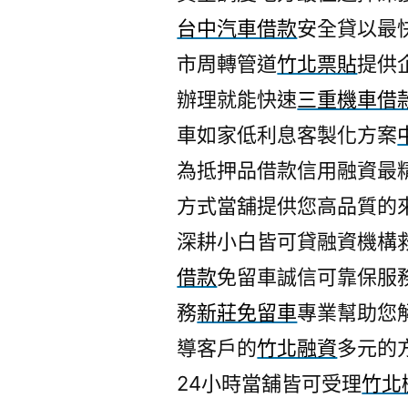
台中汽車借款
安全貸以最
市周轉管道
竹北票貼
提供
辦理就能快速
三重機車借
車如家低利息客製化方案
為抵押品借款信用融資最
方式當舖提供您高品質的
深耕小白皆可貸融資機構
借款
免留車誠信可靠保服
務
新莊免留車
專業幫助您
導客戶的
竹北融資
多元的
24小時當舖皆可受理
竹北