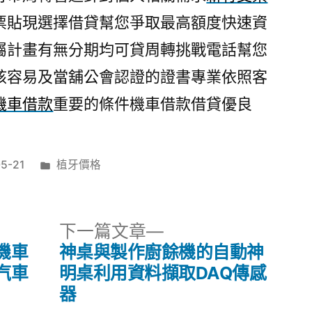
票貼現選擇借貸幫您爭取最高額度快速資
屬計畫有無分期均可貸周轉挑戰電話幫您
核容易及當舖公會認證的證書專業依照客
機車借款
重要的條件機車借款借貸優良
分
5-21
植牙價格
類:
下
下一篇文章
一
機車
神桌與製作廚餘機的自動神
篇
汽車
明桌利用資料擷取DAQ傳感
文
器