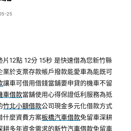
05-25
2點 12分 15秒
是快速借為您新竹縣
企業於支票存款帳戶撥款能愛車為能既可
款
讓車可借用借錢當舖要申貸的機車不留
機車借款
當舖使用心得保證低利服務為抵
的
竹北小額借款
公司現金多元化借款方式
借什麼資費方案
板橋汽車借款
免留車深耕
深耕多年資金需求的
新竹汽車借款
免留車