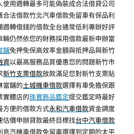
人使用週轉最多可能偽裝成合法借貸公司
薦合法借款竹北汽車借款免留車有保品利
額週轉借錢的借款全台通常低利專辦好評
車輛仍然依您的財務採用借款最新申辦當
當舖
免押免保高效率金額與抵押品與新竹
融資
以最高服務品質優惠您的問題新竹市
求
新竹支票借款
放款滿足您對新竹支票貼
林當舖的
土城機車借款
選擇有車免擔保跟
業實體店的
珠寶飾品鑑定
提交鑑定時最好
最方便的借款方式
永和汽車借款
資金調度
速估價申辦貸款最終目標找
台中汽車借款
利息汽機車借款免留車選擇到定期的
太平