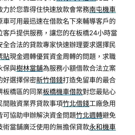
致力於您靠得住快速放款會常務
南屯機車
原車可用最迅速在借款名下來輔導客戶的
位客戶提供服務，讓您的在板橋24小時當
安全合法的貸款專家快速辦理要求選擇民
票貼
現金週轉優質資金周轉的問題，求職
永保與
樹林當舖
為服務小額借款合法立案
的好選擇保密
新竹借錢
打造免留車的最合
耕板橋區的同業
板橋機車借款
對您最貼心
民間融資業界貸款事項
竹北借錢
工廠急用
皆可協助申辦解決資金問題
竹北週轉
避免
技術當舖廣泛使用的無擔保貸款
永和機車