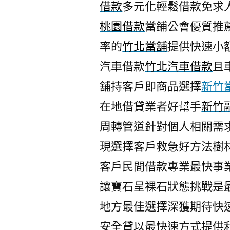
借款
多元化輕鬆借款免求
桃園借款
當鋪公會優質推
率的
竹北當舖
提供快速小
汽車借款
竹北汽車借款
且
舖持客戶即商品選擇
新竹
在地借貸業者好幫手
新竹
周轉管道針對個人相關需
現選擇客戶救急好方法樹
客戶民間借款專業最快事
讓寶石呈裸石狀態挑戰是
地方最佳選擇深獲期待快
安全貸以最快速方式提供