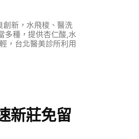
良創新，水飛梭、醫洗
當多種，提供杏仁酸,水
年輕，台北醫美診所利用
速新莊免留