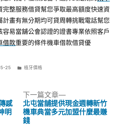
資完整服務借貸幫您爭取最高額度快速資
屬計畫有無分期均可貸周轉挑戰電話幫您
核容易當舖公會認證的證書專業依照客戶
車借款
重要的條件機車借款借貸優
分
05-25
植牙價格
類:
下
下一篇文章
一
傳感
北屯當舖提供現金週轉新竹
篇
神明
機車典當多元加盟什麼最賺
文
錢