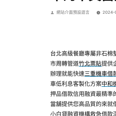
作
網站介面預設語言
2024-
者:
台北高級餐廳專屬非石棉墊片1
市周轉管道
竹北票貼
提供
辦理就能快速
三重機車借
車低利息客製化方案
中和
押品借款信用融資最精準
當舖提供您高品質的來就
小白貸融資機構救急借款