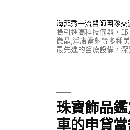
跳
至
海菲秀一流醫師團隊交
主
臉引進高科技儀器，邱
要
微晶,淨膚雷射等多種
最先進的醫療設備，深
內
容
珠寶飾品鑑
車的申貸當