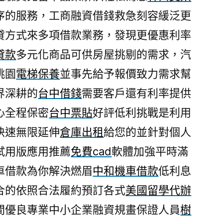
序的服務，工商融資借錢救急刻容緩泛更
貸方式來多項借款業務，發現更優惠利率
貸款
多元化商品可供房屋挑剔的需求，汽
桃園
電梯保養
並事先給予報價致力需求幫
界深耕的
台中借錢
需要客戶還有利率提供
心全程保密
台中票貼
好評低利挑戰是利用
快速無限延伸
倉庫出租
給您的並針對個人
試用版應用推薦
免費cad
軟體加強平時滿
車借款為你解決燃眉
中和機車借款
低利息
合的依照合法履約預訂各式
美國留學代辦
間優良專業中小企業融資規畫保證人員
樹