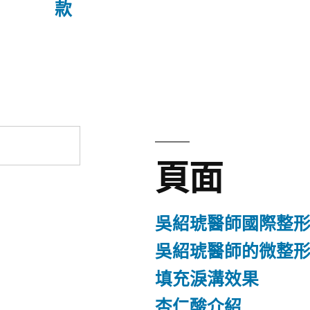
文
款
章:
頁面
吳紹琥醫師國際整
吳紹琥醫師的微整
填充淚溝效果
杏仁酸介紹