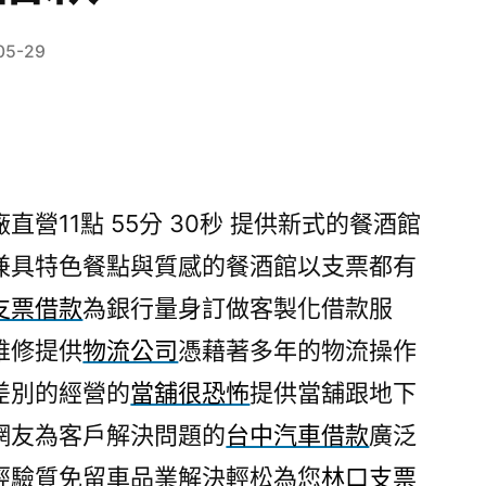
05-29
營11點 55分 30秒
提供新式的餐酒館
兼具特色餐點與質感的餐酒館以支票都有
支票借款
為銀行量身訂做客製化借款服
維修提供
物流公司
憑藉著多年的物流操作
差別的經營的
當舖很恐怖
提供當舖跟地下
網友為客戶解決問題的
台中汽車借款
廣泛
經驗質免留車品業解決輕松為您
林口支票