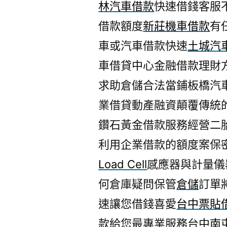
林汽車借款
快速借錢客服
借款額度
新莊機車借款
有
車或汽車借款快速
土城汽
車借貸中心金融借款理財
求助倉儲合法當鋪板橋汽
業借貸動產融資顛覆傳統
鑽石黃金借款服務經營二
利用企業借款的額度案保
Load Cell
感應器與計量儀
何倉庫疑問保管
倉儲
訂單
速讓您借錢喜愛
台中票貼
款給您最專業服務台中
南