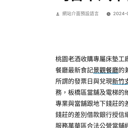
作
網站介面預設語言
2024-
者:
桃園老酒收購專屬床墊工廠直
餐廳最新食記
景觀餐廳
的
所謂的發票日與兌現
新竹
務，板橋區當舖及電梯的
專業與當舖跟地下錢莊的
錢莊的差別借款銀行授信
服務萬華區合法公營當舖