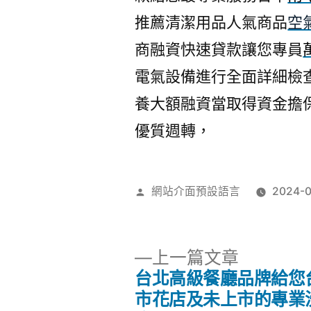
推薦清潔用品人氣商品
空
商融資快速貸款讓您專員
電氣設備進行全面詳細檢
養大額融資當取得資金擔
優質週轉，
作
網站介面預設語言
2024-
者:
下
上一篇文章
一
台北高級餐廳品牌給您
文
篇
市花店及未上市的專業