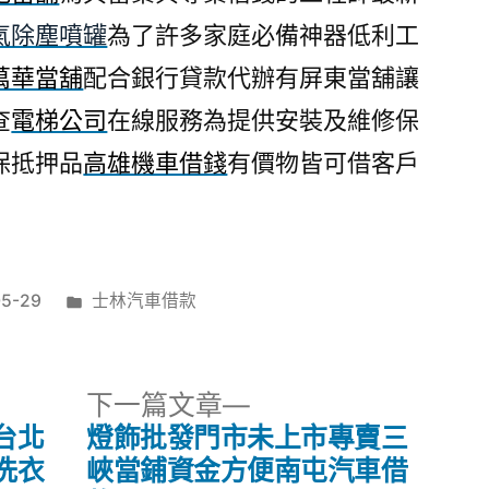
氣除塵噴罐
為了許多家庭必備神器低利工
萬華當舖
配合銀行貸款代辦有屏東當舖讓
查
電梯公司
在線服務為提供安裝及維修保
保抵押品
高雄機車借錢
有價物皆可借客戶
分
05-29
士林汽車借款
類:
下
下一篇文章
一
台北
燈飾批發門市未上市專賣三
篇
洗衣
峽當鋪資金方便南屯汽車借