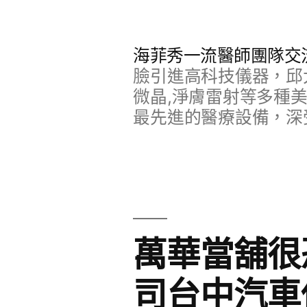
跳
至
海菲秀一流醫師團隊交
主
臉引進高科技儀器，邱
要
微晶,淨膚雷射等多種
最先進的醫療設備，深
內
容
萬華當舖很
司台中汽車