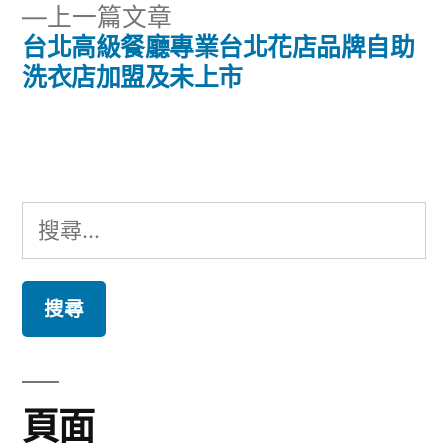
章
下
上一篇文章
章:
導
一
台北高級餐廳專業台北花店品牌自助
篇
洗衣店加盟及未上市
覽
文
章:
搜
尋
關
鍵
字:
頁面