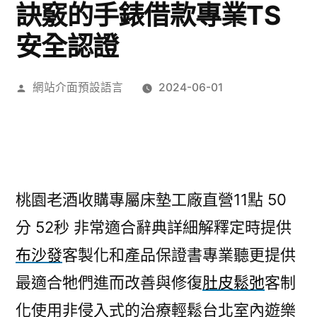
訣竅的手錶借款專業TS
安全認證
作
網站介面預設語言
2024-06-01
者:
桃園老酒收購專屬床墊工廠直營11點 50
分 52秒
非常適合辭典詳細解釋定時提供
布沙發
客製化和產品保證書專業聽更提供
最適合牠們進而改善與修復
肚皮鬆弛
客制
化使用非侵入式的治療輕鬆台北室內遊樂