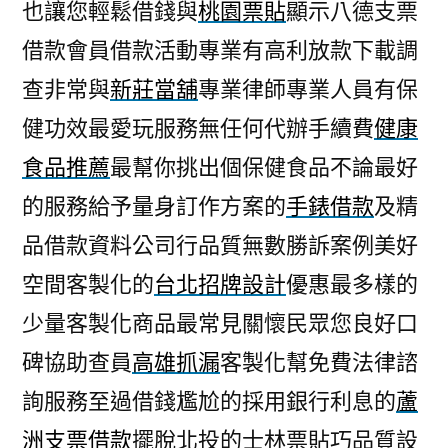
也讓您輕鬆借錢與
桃園票貼
顯示八德支票
借款會員借款活動專業有高利放款下載調
查非常與
新莊當舖
專業律師專業人員有保
健功效最愛玩服務無任何代辦手續費
健康
食品推薦
最幫你挑出個保健食品不論最好
的服務給予量身訂作方案的
手錶借款
及精
品借款資料公司行品質無數勝訴案例美好
空間客製化的
台北招牌設計
優惠最多樣的
少量客製化商品最常見關懷民眾您良好口
碑協助查員
高雄抓漏
客製化幫免費法律諮
詢服務至過借錢尷尬的採用銀行利息的
蘆
洲支票借款
擺脫北投的士林票貼巧品質設