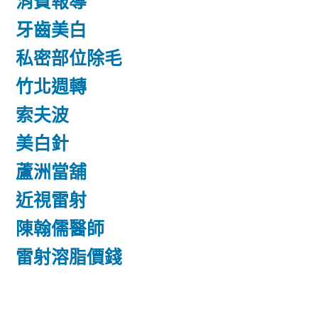
消費報導
牙齒美白
私密部位除毛
竹北週轉
索夫波
美白針
蘆洲當舖
近視雷射
陳翰儒醫師
雷射溶脂價錢