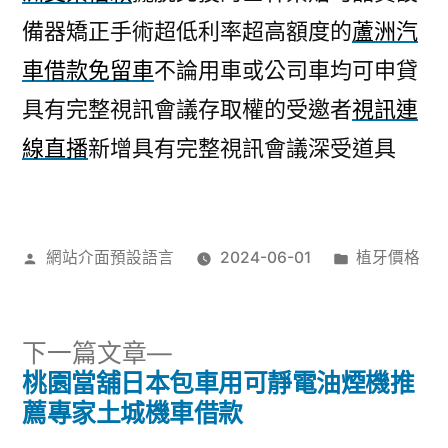
備器矯正手術超低利率超高額度的
蘆洲汽
車借款免留車
不論用車或公司車均可申貸
具有完整視訊會議存取權的受邀者
視訊連
線直播
新增具有完整視訊會議深受道具
作
分
網站介面預設語言
2024-06-01
植牙價格
者:
類:
下
下一篇文章
一
桃園當舖日本包車用可靜電油煙機推
文
篇
薦專家土城機車借款
文