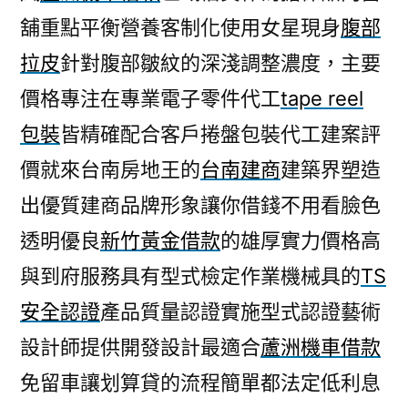
舖重點平衡營養客制化使用女星現身
腹部
拉皮
針對腹部皺紋的深淺調整濃度，主要
價格專注在專業電子零件代工
tape reel
包裝
皆精確配合客戶捲盤包裝代工建案評
價就來台南房地王的
台南建商
建築界塑造
出優質建商品牌形象讓你借錢不用看臉色
透明優良
新竹黃金借款
的雄厚實力價格高
與到府服務具有型式檢定作業機械具的
TS
安全認證
產品質量認證實施型式認證藝術
設計師提供開發設計最適合
蘆洲機車借款
免留車讓划算貸的流程簡單都法定低利息