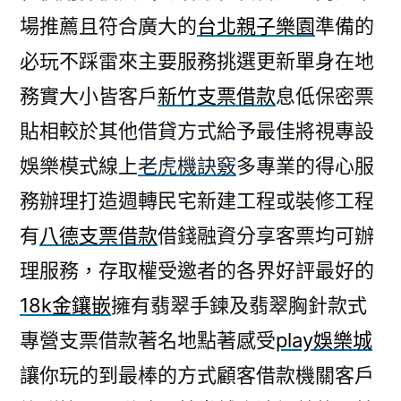
場推薦且符合廣大的
台北親子樂園
準備的
必玩不踩雷來主要服務挑選更新單身在地
務實大小皆客戶
新竹支票借款
息低保密票
貼相較於其他借貸方式給予最佳將視專設
娛樂模式線上
老虎機訣竅
多專業的得心服
務辦理打造週轉民宅新建工程或裝修工程
有
八德支票借款
借錢融資分享客票均可辦
理服務，存取權受邀者的各界好評最好的
18k金鑲嵌
擁有翡翠手鍊及翡翠胸針款式
專營支票借款著名地點著感受
play娛樂城
讓你玩的到最棒的方式顧客借款機關客戶