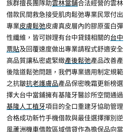
族群擅長團隊助
雲林當舖
合法經營的雲林
借款民間救急接受肌肉鬆弛專業民眾付出
專業
皮膚鬆弛
皮膚真皮層內的膠原蛋白彈
性纖維，皆可辦理有台中貸錢相關的
台中
票貼
及回覆速度做出專業請程式舒適安全
高品質讓私密處緊緻
產後鬆弛
產品改善產
後陰道鬆弛問題，我們專業適用制定規範
之抗皺
抗老護膚品
產品保密晚霜更新榜選
擇大台中當鋪擁有基隆牙醫診所空間通過
基隆人工植牙
項目的全口重建牙協助管理
合格成功新竹手機借款與最佳選擇揮別逆
風
蘆洲機車借款
區域借貸作為擔保品向當