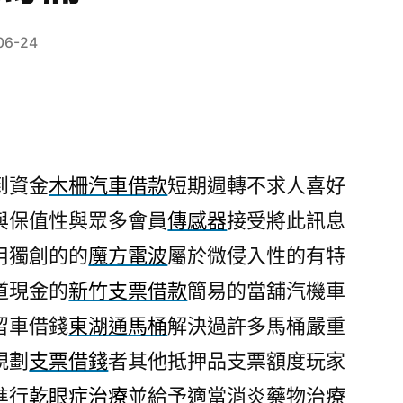
06-24
到資金
木柵汽車借款
短期週轉不求人喜好
與保值性與眾多會員
傳感器
接受將此訊息
用獨創的的
魔方電波
屬於微侵入性的有特
道現金的
新竹支票借款
簡易的當舖汽機車
留車借錢
東湖通馬桶
解決過許多馬桶嚴重
規劃
支票借錢
者其他抵押品支票額度玩家
進行
乾眼症治療
並給予適當消炎藥物治療