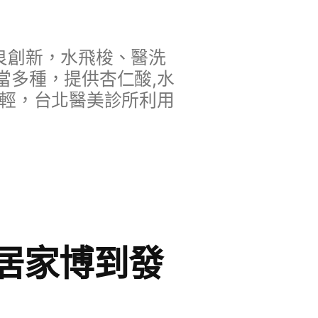
良創新，水飛梭、醫洗
當多種，提供杏仁酸,水
年輕，台北醫美診所利用
居家博到發