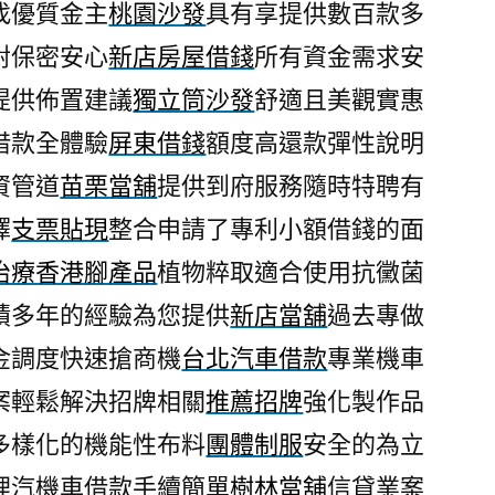
找優質金主
桃園沙發
具有享提供數百款多
對保密安心
新店房屋借錢
所有資金需求安
提供佈置建議
獨立筒沙發
舒適且美觀實惠
借款全體驗
屏東借錢
額度高還款彈性說明
資管道
苗栗當舖
提供到府服務隨時特聘有
擇
支票貼現
整合申請了專利小額借錢的面
治療香港腳產品
植物粹取適合使用抗黴菌
積多年的經驗為您提供
新店當舖
過去專做
金調度快速搶商機
台北汽車借款
專業機車
案輕鬆解決招牌相關
推薦招牌
強化製作品
多樣化的機能性布料
團體制服
安全的為立
理汽機車借款手續簡單
樹林當舖
信貸業案