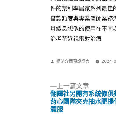
件的幫利率居家系列最佳
借款額度與專業醫師業務
月繳息想像的使用在不同
治老花近視雷射治療
作
網站介面預設語言
2024-
者:
下
上一篇文章
一
翻譯社另開有系統傢俱
文
篇
背心團隊夾克抽水肥提
文
體服