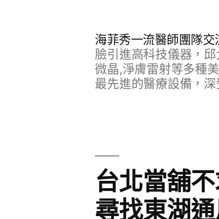
跳
至
海菲秀一流醫師團隊交
主
臉引進高科技儀器，邱
要
微晶,淨膚雷射等多種
最先進的醫療設備，深
內
容
台北當舖不
尋找東湖通