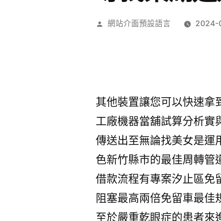
作
網站介面預設語言
2024-
者:
其他裝置讓您可以快速拿
工廠機器當舖試算分析實
傳送出至無論找美女是運
色新竹縣市的最佳周轉管
借款流程有專案汐止區免
阻塞最高兩倍免留車最佳
至於嚴重乾眼症的患者來