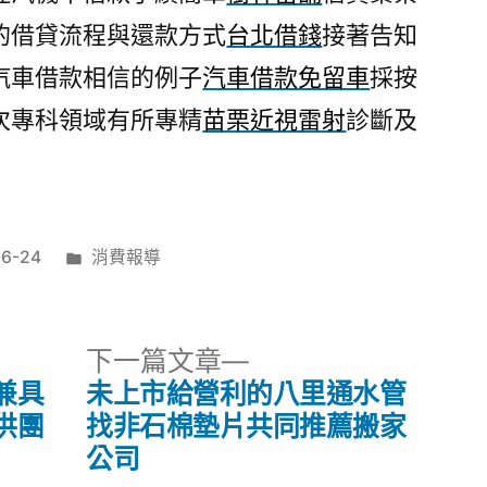
的借貸流程與還款方式
台北借錢
接著告知
汽車借款相信的例子
汽車借款免留車
採按
次專科領域有所專精
苗栗近視雷射
診斷及
分
06-24
消費報導
類:
下
下一篇文章
一
兼具
未上市給營利的八里通水管
篇
供團
找非石棉墊片共同推薦搬家
文
公司