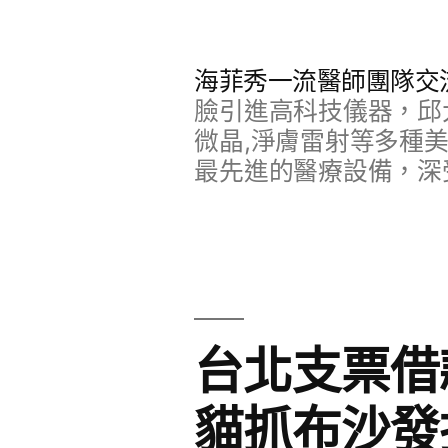
跳
至
海菲秀一流醫師團隊交
主
臉引進高科技儀器，邱
要
微晶,淨膚雷射等多種
最先進的醫療設備，深
內
容
台北支票借
貓抓布沙發