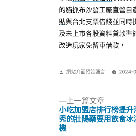
的
貓抓布沙發
工廠直營自
貼
與台北支票借錢並同時
及未上市各股資料貸款準
改造玩家免留車借款，
作
網站介面預設語言
2024-
者:
下
上一篇文章
一
小吃加盟店排行榜提升
文
篇
秀的壯陽藥要用飲食冰
文
機