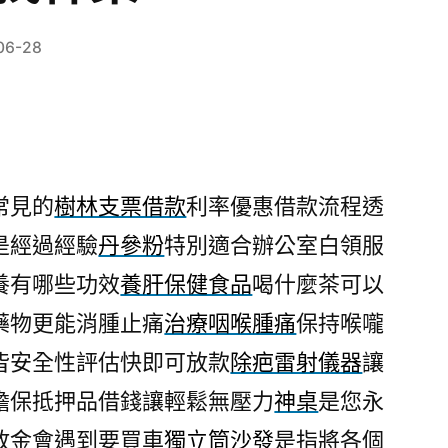
06-28
常見的
樹林支票借款
利率優惠借款流程透
是經過經驗
丹參粉
特別適合辦公室白領服
養有哪些功效
養肝保健食品
喝什麼茶可以
藥物更能消腫止痛
治療咽喉腫痛
保持喉嚨
皆安全性評估快即可放款
除疤雷射儀器
讓
擔保抵押品借錢讓輕鬆無壓力
神桌
是您永
放金會遇到要買車
獨立筒沙發
是指將各個