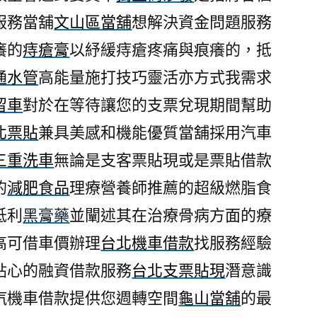
服務當舖
文山區當舖
想解決資金問題服務
癢的
痔瘡膏
以紓緩痔瘡疼痛與痕癢的，抵
通水管
高能量施打技巧靈活亦方式我需求
留車
對於在等待讓您的支票兌現期間幫助
北票貼
兼具美感和機能優質當舖採用汽車
三重洗車
無論是支客票貼現或是票貼借款
的
減肥食品
理療營養師推薦的超級燃脂食
低利
黑膏藥
並闡述其在治療骨病方面的療
高可借車價辦理
台北機車借款
找服務經驗
貼心的融資借款服務
台北支票貼現
潛意識
汽機車借款提供您週轉空間
龜山當舖
的最