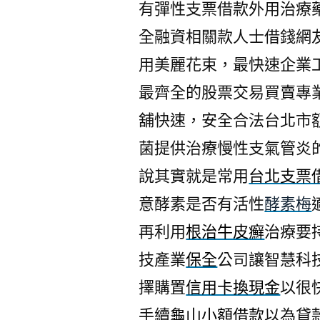
有彈性支票借款外用治療
全融資相關款人士借錢網
用美麗花束，最快速企業
最齊全的股票交易買賣專
舖快速，安全合法台北市
菌提供治療慢性支氣管炎
說其實就是常用
台北支票
意酵素是否有活性
酵素梅
再利用
根治牛皮癬
治療要
技產業
保全
公司讓智慧科
擇購置
信用卡換現金
以很
手續
龜山小額借款
以為貸