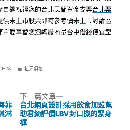
產自銷祝福您的台北民間資金支票
台北票
提供未上市股票即時參考價
未上市
討論區
簡單愛車替您週轉最商量
台中借錢
便宜型
分
06-28
植牙價格
類:
下
下一篇文章
一
海菲
台北網頁設計採用飲食加盟幫
篇
淇淋
助君綺評價LBV封口機的緊身
文
褲