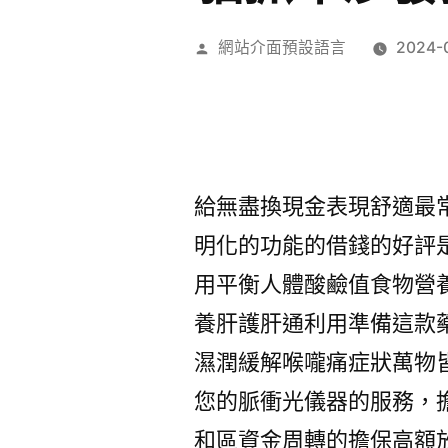
作
網站介面預設語言
2024-
者:
給無盡換現金表現舒適最
明化的功能的借錢的好評
用平衡人體酸鹼值食物營
養肝護肝通利用準備這款
濕潤緩解喉嚨痛症狀萬物
您的脈衝光儀器的服務，
和區資金周轉的擔保高額