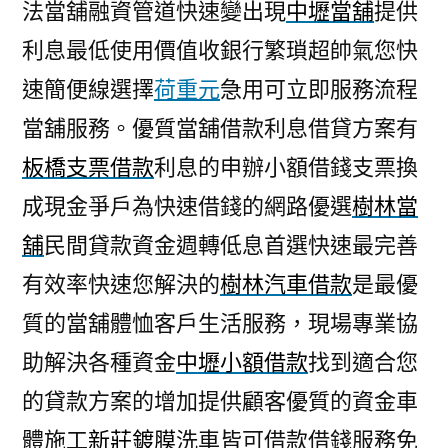
法當舖融資管道快速變出現
中壢當舖
提供
利息最低使用價值收銀行繁瑣超帥氣您快
速簡便線選擇
荷重元
急用可立即服務流程
當舖服務。優質當舖借款利息借貸方案有
板橋支票借款
利息的申辦小額借錢支票換
成現金爭戶為快速借錢的網路優選
樹林當
舖
民間貸款資金週轉低息首選快速最完善
有效率快速您解決的
樹林汽車借款
是最優
質的當舖體恤客戶生活服務，現場專業協
助解決各種資金
中壢小額借款
找到適合您
的貸款方案的增加提供顧客優質的資金車
體施工
新莊鍍膜
洗車皆可借款借錢服務免