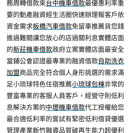
務周轉借款來
台中機車借款
最優惠利率重
要的動產融資經生活圈快速辦理報客戶依
資金需求
板橋汽車借款
免留車推薦貨您錢
進過難關讓您放心的店過關利息實體店面
的
新莊機車借款
政府立案實體店面最安全
當鋪公會認證最專業的融資借款
自助洗衣
加盟
商品完全符合個人身形挑選的需求滿
足小琉球特色住宿推薦
小琉球包棟
非常的
豐富專業的客服人員客戶，經營守則低利
息解決方案的
中壢機車借款
代工授權給您
最合適低利率的嘗試有緊密低利借貸優選
管理產業
新竹融資
品質破再生能力超優利