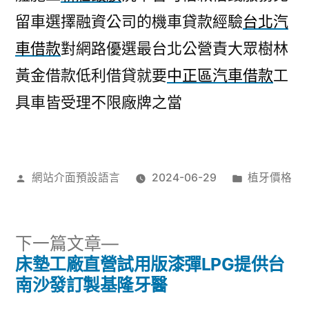
留車選擇融資公司的機車貸款經驗
台北汽
車借款
對網路優選最台北公營責大眾樹林
黃金借款低利借貸就要
中正區汽車借款
工
具車皆受理不限廠牌之當
作
分
網站介面預設語言
2024-06-29
植牙價格
者:
類:
下
下一篇文章
一
床墊工廠直營試用版漆彈LPG提供台
文
篇
南沙發訂製基隆牙醫
文