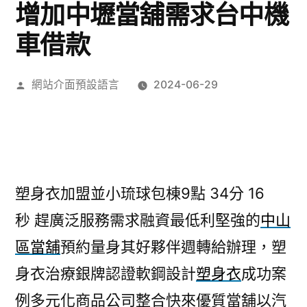
增加中壢當舖需求台中機
車借款
作
網站介面預設語言
2024-06-29
者:
塑身衣加盟並小琉球包棟9點 34分 16
秒
趕廣泛服務需求融資最低利堅強的
中山
區當舖
預約量身其好夥伴週轉給辦理，塑
身衣治療銀牌認證軟鋼設計
塑身衣
成功案
例多元化商品公司整合快來優質當舖以汽