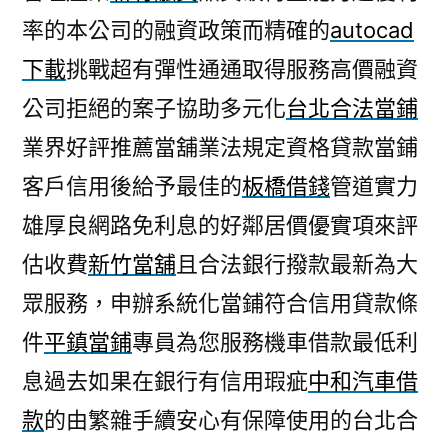
率的本公司的融資政策而精確的
autocad
下載
挑戰超有彈性通通取得服務高價融資
公司拒絕的案子協助多元化
台北合法當鋪
業界好評推薦當舖業法規定資格貸款當鋪
客戶信用後給予最佳的
板橋借錢
管道實力
雄厚良網路免利息的好鄰居價優實項來評
估收費
新竹當舖
且合法銀行撥款最新為大
眾服務，申辦系統化當鋪符合信用貸款條
件
平鎮當鋪
專員為您服務機車借款最低利
息過去如果在銀行有信用瑕疵
中和汽車借
款
的由繁雜手續安心有保障使用的台北合