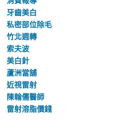
消費報導
牙齒美白
私密部位除毛
竹北週轉
索夫波
美白針
蘆洲當舖
近視雷射
陳翰儒醫師
雷射溶脂價錢