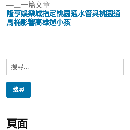
章
下
上一篇文章
章:
導
一
隆亨娛樂城指定桃園通水管與桃園通
篇
馬桶影響高雄遛小孩
覽
文
章:
搜
尋
關
鍵
字:
頁面