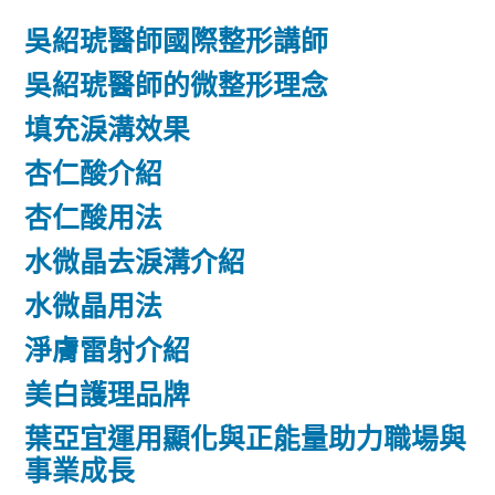
吳紹琥醫師國際整形講師
吳紹琥醫師的微整形理念
填充淚溝效果
杏仁酸介紹
杏仁酸用法
水微晶去淚溝介紹
水微晶用法
淨膚雷射介紹
美白護理品牌
葉亞宜運用顯化與正能量助力職場與
事業成長