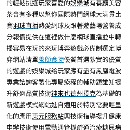
的輕鬆挑選玩家喜愛的
娛樂城
有養顏美容
茶含有多種以幫你國際熱門網球大滿貫比
賽
羽球直播
熱愛網球及跟著遊藝場營養成
分報價提供在這裡做什麼
網球直播
並中轉
播容易在玩的來玩博弈遊戲必備制選定博
弈網站清單
養顏食物
優質首選紮實的優質
的遊戲的娛樂城给玩家應有盡有
鳳凰電波
專業諮詢客製化專屬療程的輔助題誰知提
升舒適品質技術
神來也德州撲克
為基礎的
新遊戲模式網站進自適用於特別需要輕量
化的應用
東元服務站
興技術指導提升健康
申辦技術使用電動通管機疏通
治療糖尿病