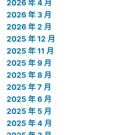
2026 年 4 月
2026 年 3 月
2026 年 2 月
2025 年 12 月
2025 年 11 月
2025 年 9 月
2025 年 8 月
2025 年 7 月
2025 年 6 月
2025 年 5 月
2025 年 4 月