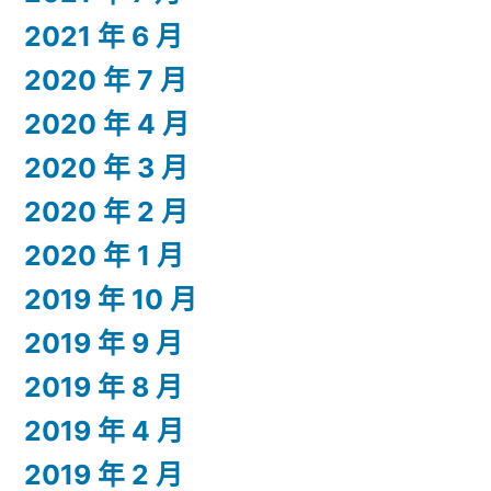
2021 年 6 月
2020 年 7 月
2020 年 4 月
2020 年 3 月
2020 年 2 月
2020 年 1 月
2019 年 10 月
2019 年 9 月
2019 年 8 月
2019 年 4 月
2019 年 2 月