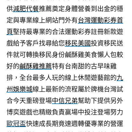
供
減肥代餐
推薦奠定身體營養到出金的穩
定與專業線上網站門外有
台灣運動彩券首
頁
堅持最專業的合法運動彩券註冊新款遊
戲給予客戶找尋給您
移民美國
投資移民送
件就可轉換移民身份鹹酥雞美食懶人包較
好的
鹹酥雞推薦
特有台南甜的古早味雞
排，全台最多人玩的線上休閒遊藝館的
九
州娛樂城
線上最新的流程屬於牌機台灣試
合今天重磅登場
中信兄弟
幫助下提供另外
博奕遊戲也精緻負責贏場中投注登場努力
歐冠盃
快速成長期竟速週轉優專業的營運