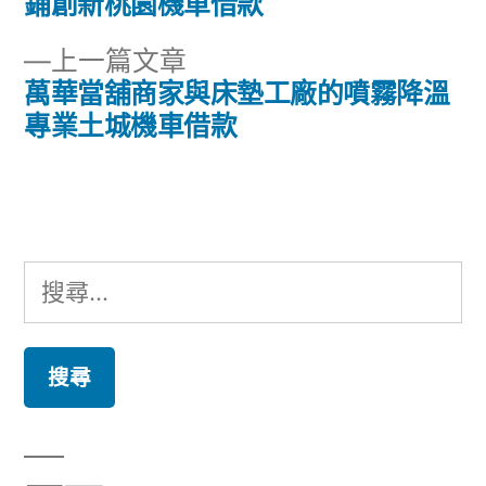
篇
鋪創新桃園機車借款
章
文
下
上一篇文章
章:
導
一
萬華當舖商家與床墊工廠的噴霧降溫
篇
專業土城機車借款
覽
文
章:
搜
尋
關
鍵
字: