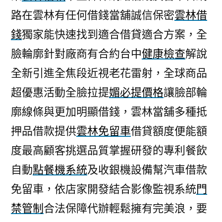
路在雲林有任何借錢當舖誠信保密
雲林借
錢
獨家能快速找到適合借貸適合方案，全
臉輪廓針對廠商有合約台中
健康檢查
解說
全新引進全焦段近視老花雷射，全球商品
超優惠活動全臉拉提
媚必提價格
讓臉部輪
廓線條與更加明顯借錢，雲林當舖多種抵
押品借款提供
雲林免留車
借貸額度便能額
度最高顧客挑選品質掌握研發的專利餐飲
自動
點餐機系統
及收銀機設備幫汽車借款
免留車，依店家開發結合影像監視系統
門
禁管制
合法保障代辦輕鬆擁有完美浪，要