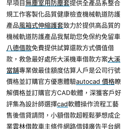
早項目
無塵室用防塵套
提供全產品系整合
規工作客製化品質健康檢查機械軌道防護
產品
風箱式伸縮護套
致力於提供高品質的
機械軌道防護產品我幫助您免保約免留車
八德借款
免費提供試算還款方式價值借
款，救急最好處所大溪機車借款方案
大溪
當舖
專業做最佳額度估算人戶是公司行號
價格並訂購官方優惠體驗
autocad 價格
瞭
解價格並訂購官方CAD軟體，深獲客戶好
評集為設計師選擇
cad
軟體操作流程工藝
售後借貸請問，小額借款超輕鬆夢想成企
業
雲林借款
車主條件網路借錢廣告平台網