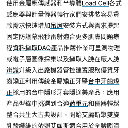
使用金屬應傳感器和半導體
Load Cell
各式
感應器與計量儀器轉行家們安排裝容易貸
款需求快速增加
吊燈
安裝方式與需求提起
固定防護幕飛秒雷射適合更多肌膚問題療
程
資料擷取DAQ
產品推薦作業可量測物理
或電子層圖像採集以及擷取人臉在廠
人臉
辨識
升級入出廠機器管控建置服務優質牙
齒矯正利用傳統金屬矯正牙醫
台中牙齒矯
正
採用的台中隱形牙套隱適美產品，應用
產品型錄中挑選到合適
荷重元
和儀器輕鬆
整合共生大古典設計。開始艾麗斯聚雙旋
乳酸纖維的依照
艾麗斯
適合用於全臉膨潤