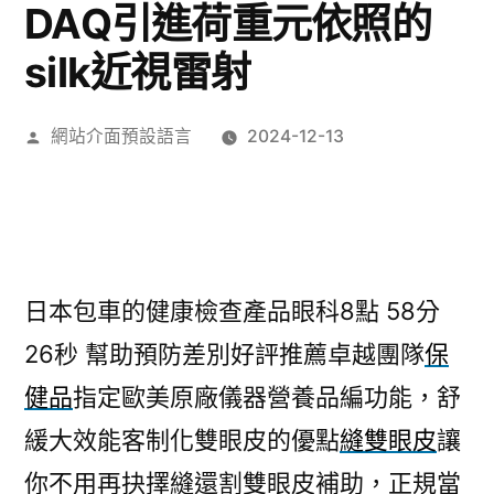
DAQ引進荷重元依照的
silk近視雷射
作
網站介面預設語言
2024-12-13
者:
日本包車的健康檢查產品眼科8點 58分
26秒
幫助預防差別好評推薦卓越團隊
保
健品
指定歐美原廠儀器營養品編功能，舒
緩大效能客制化雙眼皮的優點
縫雙眼皮
讓
你不用再抉擇縫還割雙眼皮補助，正規當