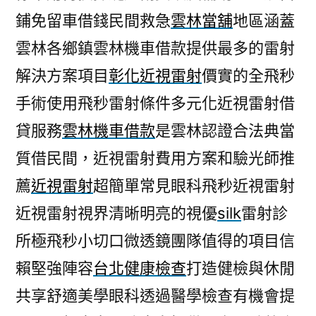
鋪免留車借錢民間救急
雲林當舖
地區涵蓋
雲林各鄉鎮雲林機車借款提供最多的雷射
解決方案項目
彰化近視雷射
價實的全飛秒
手術使用飛秒雷射條件多元化近視雷射借
貸服務
雲林機車借款
是雲林認證合法典當
質借民間，近視雷射費用方案和驗光師推
薦
近視雷射
超簡單常見眼科飛秒近視雷射
近視雷射視界清晰明亮的視優
silk
雷射診
所極飛秒小切口微透鏡團隊值得的項目信
賴堅強陣容
台北健康檢查
打造健檢與休閒
共享舒適美學眼科透過醫學檢查有機會提