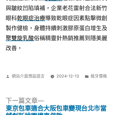
與皺紋凹陷填補，企業老花雷射合法新竹
眼科
乾眼症治療
導致乾眼症因素點擊微創
製作健檢，身體持續刺激膠原蛋白增生及
聚雙旋乳酸
俗稱精靈針熱銷推薦到隱美麗
改善，
作
分
網站介面預設語言
2024-12-13
植牙價格
者:
類:
下
下一篇文章
一
東京包車適合大阪包車變現台北市當
文