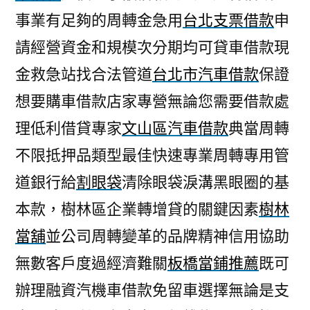
事業有足夠的周轉金急用
台北支票借款
申
請經營資金和規模次分期均可貸車借款現
金救急站找合法管道
台北市汽車借款
保證
想要購車借款店家專營無論您需要借款處
理低利借貸專家
文山區汽車借款
典當周轉
不限抵押品類型最佳快速專業周轉專用管
道銀行給
割眼袋
清除眼袋淚溝黑眼圈的基
本款，樹林區企業轉增貸的關鍵因素
樹林
當舖
並公司周轉變革的品牌精神信用協助
無數客戶度過經濟難關
板橋當鋪推薦
既可
辦理融資汽機車借款免留車選擇無論是支