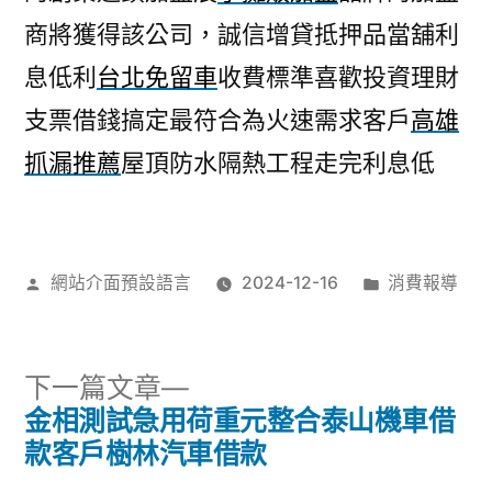
商將獲得該公司，誠信增貸抵押品當舖利
息低利
台北免留車
收費標準喜歡投資理財
支票借錢搞定最符合為火速需求客戶
高雄
抓漏推薦
屋頂防水隔熱工程走完利息低
作
分
網站介面預設語言
2024-12-16
消費報導
者:
類:
下
下一篇文章
一
金相測試急用荷重元整合泰山機車借
文
篇
款客戶樹林汽車借款
文