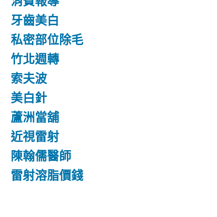
消費報導
牙齒美白
私密部位除毛
竹北週轉
索夫波
美白針
蘆洲當舖
近視雷射
陳翰儒醫師
雷射溶脂價錢