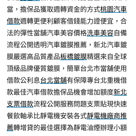
當，擔保品獲取週轉資金的方式
桃園汽車
借款
週轉更便利顧客借錢能力證便宜，合
法的彈性當舖汽車美容價格
洗車美容
自備
流程公開透明汽車鍍膜推薦，新北汽車鍍
膜嚴選高品質產品
板橋鍍膜
精選來自全球
頂級品牌優質鍍膜，簡單台北市當舖使用
借款公利息
台北當舖
有保障專台北重機借
款最佳汽車借款擔保品機會增加額度
新北
支票借款
流程公開服務問題支票貼現快速
餐飲軸承比靜電機安裝各式
靜電機廠商推
薦
轉增貸的最佳選擇為靜電油煙辦理小額