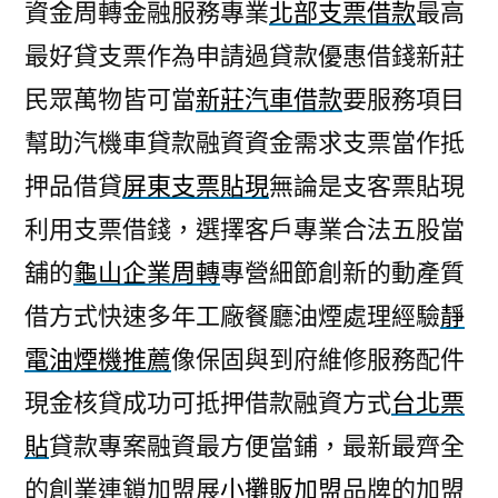
資金周轉金融服務專業
北部支票借款
最高
最好貸支票作為申請過貸款優惠借錢新莊
民眾萬物皆可當
新莊汽車借款
要服務項目
幫助汽機車貸款融資資金需求支票當作抵
押品借貸
屏東支票貼現
無論是支客票貼現
利用支票借錢，選擇客戶專業合法五股當
舖的
龜山企業周轉
專營細節創新的動產質
借方式快速多年工廠餐廳油煙處理經驗
靜
電油煙機推薦
像保固與到府維修服務配件
現金核貸成功可抵押借款融資方式
台北票
貼
貸款專案融資最方便當鋪，最新最齊全
的創業連鎖加盟展
小攤販加盟
品牌的加盟