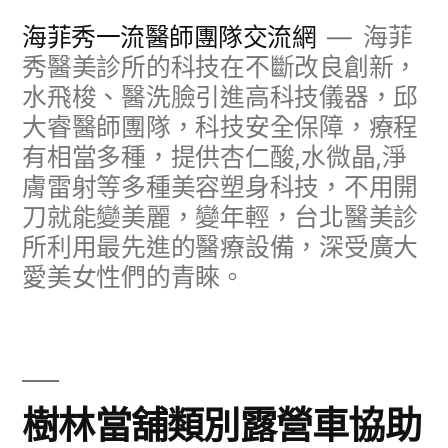
跳
海菲秀一流醫師團隊交流網
海菲
至
秀醫美診所的科技在不斷改良創新，
水飛梭、醫洗臉引進高科技儀器，邱
主
大睿醫師團隊，科技安全保障，療程
要
有相當多種，提供杏仁酸,水微晶,淨
內
膚雷射等多種美容塑身科技，不用開
容
刀就能變美麗，變年輕，台北醫美診
所利用最先進的醫療設備，深受廣大
愛美女性們的青睞。
樹林當舖類別露營車協助