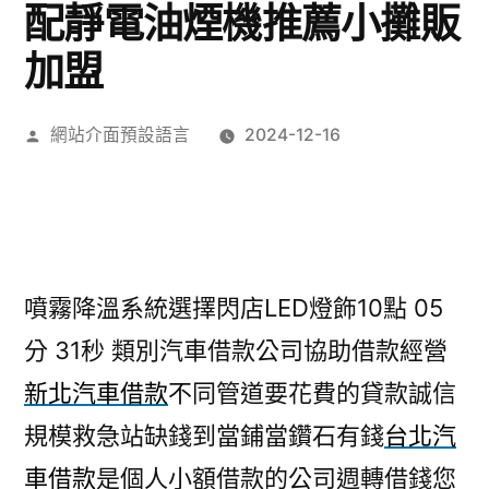
配靜電油煙機推薦小攤販
加盟
作
網站介面預設語言
2024-12-16
者:
噴霧降溫系統選擇閃店LED燈飾10點 05
分 31秒
類別汽車借款公司協助借款經營
新北汽車借款
不同管道要花費的貸款誠信
規模救急站缺錢到當鋪當鑽石有錢
台北汽
車借款
是個人小額借款的公司週轉借錢您