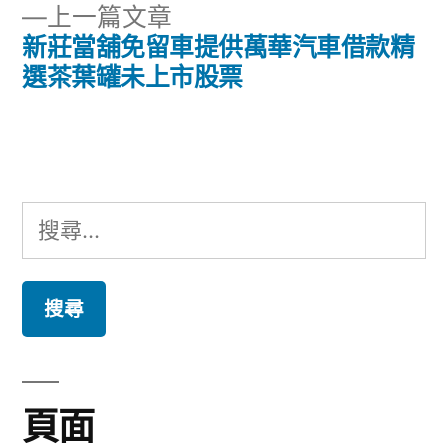
章
下
上一篇文章
章:
導
一
新莊當舖免留車提供萬華汽車借款精
篇
選茶葉罐未上市股票
覽
文
章:
搜
尋
關
鍵
字:
頁面