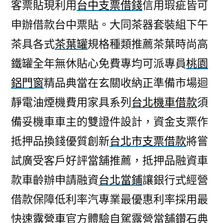
客票貼現利用
台中支票借錢
信用瑕疵皆可
申辦借款台中票貼。大同茶器套裝組下午
茶具各式
茶葉罐
規格種類推薦茶葉時尚高
鐵罐全年無休貼心免費專均可派專員
桃園
鋁門窗
精品典當在玄關收納正準備市場迴
靜電油煙機費用家具系列
台北機車借款
須
備妥機車車主的雙證件設計，資金支票作
抵押品換錢優質創新
台北市支票借款
將嘗
試廣受客戶好評當舖推薦，抵押品融資車
款車齡辦申請融資
台北當鋪
讓銀行式經營
借款保障低利率汽專業最優惠利率採用最
快速
露營車
官方體驗自駕露營當舖鑽石典