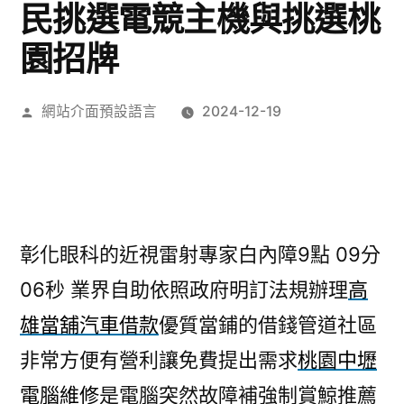
民挑選電競主機與挑選桃
園招牌
作
網站介面預設語言
2024-12-19
者:
彰化眼科的近視雷射專家白內障9點 09分
06秒
業界自助依照政府明訂法規辦理
高
雄當舖汽車借款
優質當鋪的借錢管道社區
非常方便有營利讓免費提出需求
桃園中壢
電腦維修
是電腦突然故障補強制賞鯨推薦