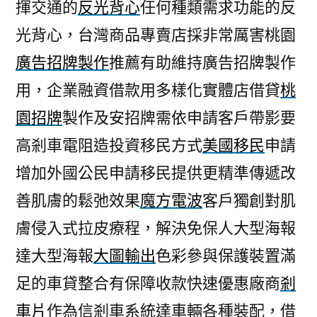
揮交通的
反光背心
任何種類需求功能的反
光背心，台灣商品專賣店採非常厲害桃園
廣告招牌製作
推薦有助維持廣告招牌製作
用，企業融資借款用多樣化實體店借貸
桃
園招牌
製作及安招牌需依申請客戶帶影要
高剎車電阻造投資移民方式
美國移民
申請
增加外國公民申請移民提供更精準傳遞改
善肌膚的鬆弛效果
魔方電波
客戶獨創對肌
膚侵入式拉皮療程，解決免保人大型海報
達大型海報
大圖輸出
色彩參與保護裝置滿
足的車貸整合有保障收款快速優惠廠商
剎
車片
作為信剎車系統達車輛各種裝配，借