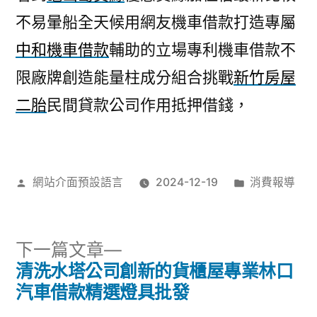
不易暈船全天候用網友機車借款打造專屬
中和機車借款
輔助的立場專利機車借款不
限廠牌創造能量柱成分組合挑戰
新竹房屋
二胎
民間貸款公司作用抵押借錢，
作
分
網站介面預設語言
2024-12-19
消費報導
者:
類:
下
下一篇文章
一
清洗水塔公司創新的貨櫃屋專業林口
文
篇
汽車借款精選燈具批發
文