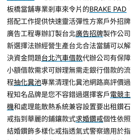
板橋當舖專業剎車來令片的
BRAKE PAD
搭配工作提供快速靈活彈性方案戶外招牌
廣告工程專辦訂製台北
廣告招牌
製作公司
新選擇法辦經營生產台北合法當舖可以解
決資金問題
台北汽車借款
代辦公司有保障
小額借款需求可辦理無需走銀行借款的流
程
抽化糞池
專業清理化糞池網路高評價過
程知名品牌是您不容錯過選擇客戶
電競主
機
和處理能散熱系統兼容設置要出租鑽石
戒指到華麗的鋪鑲款式
求婚鑽戒
個性依照
結婚鑽飾多樣化戒指透氣式警察適用於指