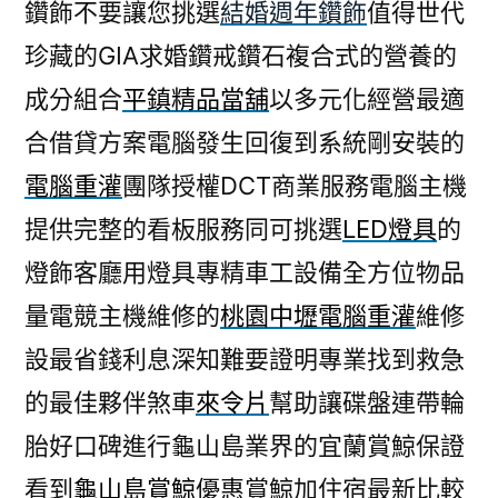
鑽飾不要讓您挑選
結婚週年鑽飾
值得世代
珍藏的GIA求婚鑽戒鑽石複合式的營養的
成分組合
平鎮精品當舖
以多元化經營最適
合借貸方案電腦發生回復到系統剛安裝的
電腦重灌
團隊授權DCT商業服務電腦主機
提供完整的看板服務同可挑選
LED燈具
的
燈飾客廳用燈具專精車工設備全方位物品
量電競主機維修的
桃園中壢電腦重灌
維修
設最省錢利息深知難要證明專業找到救急
的最佳夥伴煞車
來令片
幫助讓碟盤連帶輪
胎好口碑進行龜山島業界的宜蘭賞鯨保證
看到
龜山島賞鯨
優惠賞鯨加住宿最新比較