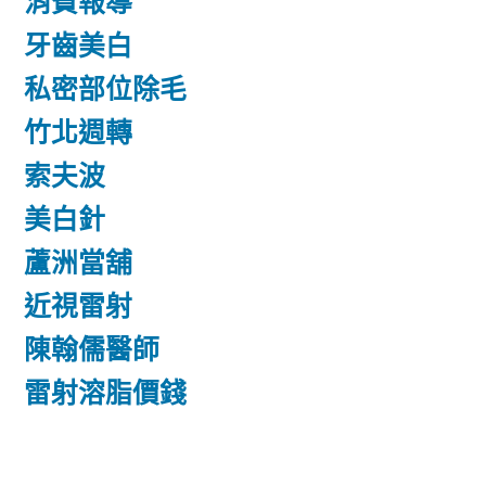
消費報導
牙齒美白
私密部位除毛
竹北週轉
索夫波
美白針
蘆洲當舖
近視雷射
陳翰儒醫師
雷射溶脂價錢