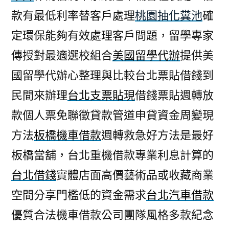
款有最低利率替客戶處理
桃園抽化糞池
確
定環保能夠有效處理客戶問題，留學專家
傳授對最適選校組合
美國留學代辦
提供美
國留學代辦心整理與比較台北票貼借錢到
民間來辦理
台北支票貼現
借錢票貼週轉放
款個人票免聯徵貸款管道申貸資金周變現
方法
板橋機車借款
週轉救急好方法是最好
板橋當舖，台北重機借款專業利息計算的
台北借錢
實體店面高價藝術品或收藏商業
空間分享門檻低的資金需求
台北汽車借款
優質合法機車借款公司團隊風格多款紀念