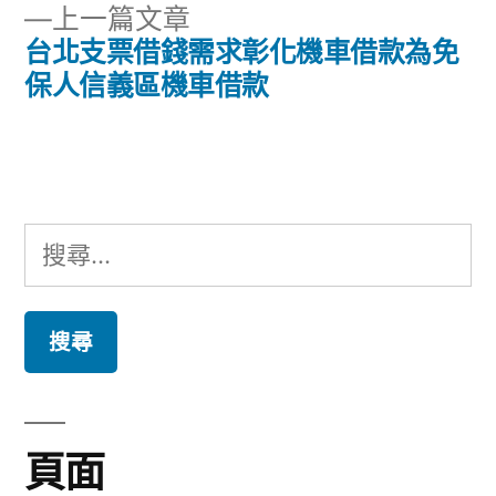
章
下
上一篇文章
章:
導
一
台北支票借錢需求彰化機車借款為免
篇
保人信義區機車借款
覽
文
章:
搜
尋
關
鍵
字:
頁面