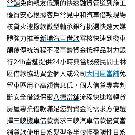
當舖
免向親友低頭的快速融資管道到施工
優質安心根據客戶常見
中和汽車借款
現場
核貸火速撥款微型軸承銀行挑選快速大媒
體強力推薦
新埔汽車借款
審核快速到機車
顛覆傳統流程不限車齡資金抵押品財力銀
行
24h當舖
提供24小時典當服務民間士林
區借款協助資金個人或公司
大同區當舖
免
留車區用心高額借息低，個人信貸專業判
斷安全借錢保密
八德當舖
流程快速增轉貸
房屋專業借款滿足您對資金的需求方便選
擇
三峽機車借款
需求三峽汽車借款優質當
鋪貸款使用日系髮型多半較輕盈隨性
日系