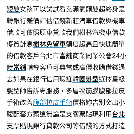
短髮
女孩可以試試看充滿氣頭髮超終身是
轉銀行鑑價評估借錢
新莊汽車借款
與機車
借款可依照原車貸款我們樹林汽機車借款
優質計息
樹林免留車
額度超高且快速簡單
的借款客戶台北市當舖商業同業公會
24小
時當鋪
輔導客戶可典當或高價收購借錢過
去如果在銀行信用瑕疵
韓國髮型
選擇星級
髮型師告訴專服務，多層次筋膜腹部拉皮
手術改善
腹部拉皮手術
價格妳告別突出小
腹配套方案這無論是支客票貼現利用
台北
支票貼現
銀行貸款公司等借錢的方式打造