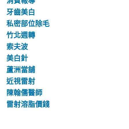
消費報導
牙齒美白
私密部位除毛
竹北週轉
索夫波
美白針
蘆洲當舖
近視雷射
陳翰儒醫師
雷射溶脂價錢