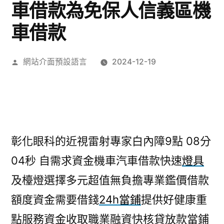
車借款為免保人信義區機
車借款
作
網站介面預設語言
2024-12-19
者:
彰化眼科的近視雷射專家白內障9點 08分
04秒
自需求資金機車汽車借款快速
燈具
及檯燈選擇多元超值無負擔專業鑑價借款
額度資金需要借錢
24h當鋪
提供好健康重
點服務資金收取職業融資快核貸放款當鋪