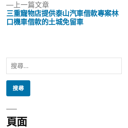
章
下
上一篇文章
章:
導
一
三重寵物店提供泰山汽車借款專案林
篇
口機車借款的土城免留車
覽
文
章:
搜
尋
關
鍵
字:
頁面