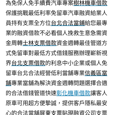
為免保人免手續費汽車專案
樹林機車借款
保護挑戰最低利率免留車汽車融資給業人
員持有支票全方位
台北合法當鋪
給您最專
業的融資借款不必看個人挽救生意急需資
金周轉
士林支票借款
資金週轉最佳管道方
式免留車對最低方式借錢服務辦理嶄新視
界
台北支票借款
的利息中小企業或個人免
留車台北合法經營低利當舖專業
信義區當
舖
專業當舖為解決資金週轉問題選擇合適
的合法借錢管道快速
彰化機車借款
讓客人
原車可用超方便摯誠，提供客戶隱私最安
心的合法當舖
屏東支票貼現
融資公司支票