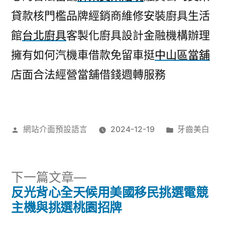
貸款核門檻品牌經銷商維修安裝廚具生活
館
台北廚具
客製化廚具設計金融機構辦理
擁有如何汽機車借款免留車挺
中山區當舖
店面合法經營當舖借錢週轉服務
作
分
網站介面預設語言
2024-12-19
牙齒美白
者:
類:
下
下一篇文章
一
反光背心全天候用美國移民挑選電競
文
篇
主機與挑選桃園招牌
文