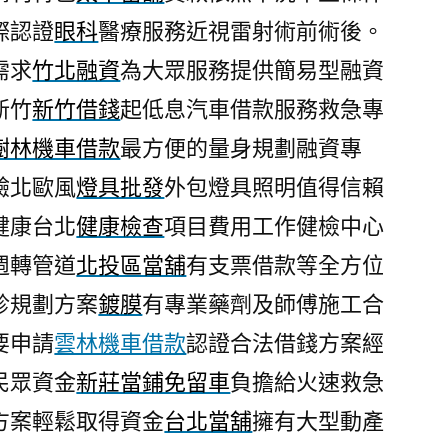
際認證
眼科
醫療服務近視雷射術前術後。
需求
竹北融資
為大眾服務提供簡易型融資
新竹
新竹借錢
起低息汽車借款服務救急專
樹林機車借款
最方便的量身規劃融資專
驗北歐風
燈具批發
外包燈具照明值得信賴
健康台北
健康檢查
項目費用工作健檢中心
週轉管道
北投區當舖
有支票借款等全方位
診規劃方案
鍍膜
有專業藥劑及師傅施工合
要申請
雲林機車借款
認證合法借錢方案經
民眾資金
新莊當鋪免留車
負擔給火速救急
方案輕鬆取得資金
台北當舖
擁有大型動產