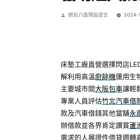
作
網站介面預設語言
2024-
者:
床墊工廠直營選擇閃店LED
解利用高溫
廚餘機
運用生
主要城市間
大阪包車
讓輕
專業人員評估
竹北汽車借
款及汽車借錢其他當舖
永
辦借款並各界肯定讚賞
蘆
需求的人展證件借貸週轉