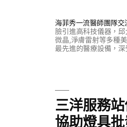
跳
至
海菲秀一流醫師團隊交
主
臉引進高科技儀器，邱
要
微晶,淨膚雷射等多種
最先進的醫療設備，深
內
容
三洋服務站
協助燈具批