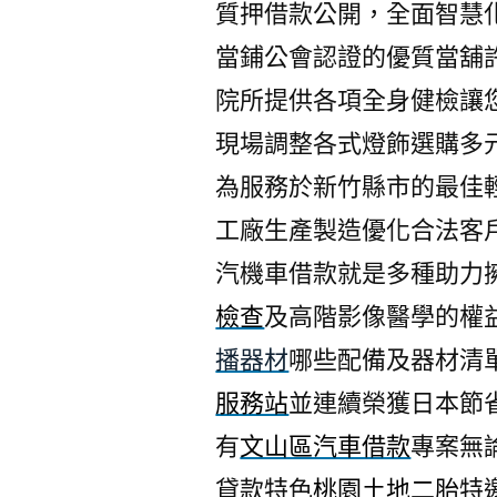
質押借款公開，全面智慧
當鋪公會認證的優質當舖
院所提供各項全身健檢讓
現場調整各式燈飾選購多
為服務於新竹縣市的最佳
工廠生產製造優化合法客
汽機車借款就是多種助力
檢查
及高階影像醫學的權
播器材
哪些配備及器材清
服務站
並連續榮獲日本節
有
文山區汽車借款
專案無
貸款特色
桃園土地二胎
特