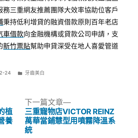
服務三重網友推薦團隊大效率協助位客戶
鋪
秉持低利增貸的融資借款原則百年老店
汽車借款
向金融機構或貸款公司申請，支
的
新竹票貼
幫助申貸深受在地人喜愛管道
分
2-24
牙齒美白
類:
下
下一篇文章
一
的植
三重寵物店VICTOR REINZ
篇
營養
萬華當鋪慧型用噴霧降溫系
文
統