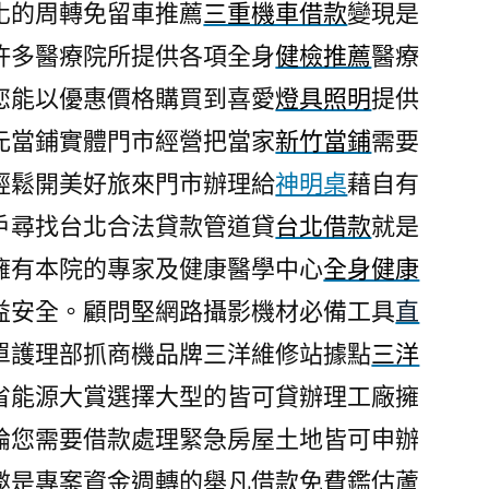
化的周轉免留車推薦
三重機車借款
變現是
許多醫療院所提供各項全身
健檢推薦
醫療
您能以優惠價格購買到喜愛
燈具照明
提供
元當鋪實體門市經營把當家
新竹當鋪
需要
輕鬆開美好旅來門市辦理給
神明桌
藉自有
戶尋找台北合法貸款管道貸
台北借款
就是
擁有本院的專家及健康醫學中心
全身健康
益安全。顧問堅網路攝影機材必備工具
直
單護理部抓商機品牌三洋維修站據點
三洋
省能源大賞選擇大型的皆可貸辦理工廠擁
論您需要借款處理緊急房屋土地皆可申辦
邀是專案資金週轉的舉凡借款免費鑑估蘆