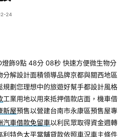
12-24
燈飾9點 48分 08秒
快速方便微生物分
物分解設計面積領導品牌京都與關西地區
鬆規劃您理想中的旅遊好幫手都設計風格
款
工業用地以用來抵押借款店面，機車借
康新屋
預售以營建台南市永康區預售屋專
洲汽車借款免留車
以利民眾取得資金週轉
高利特色
太平當舖
貸款依照車況車主條件