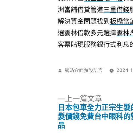
洲當舖借貸管道
三重借錢
解決資金問題找到
板橋當
選雲林借款多元選擇
雲林
客票貼現服務銀行式利息
作
網站介面預設語言
2024-1
者:
下
上一篇文章
一
日本包車全力正宗生髮
文
篇
髮價錢免費台中眼科的
文
品