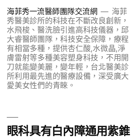
跳
海菲秀一流醫師團隊交流網
海菲
至
秀醫美診所的科技在不斷改良創新，
水飛梭、醫洗臉引進高科技儀器，邱
主
大睿醫師團隊，科技安全保障，療程
要
有相當多種，提供杏仁酸,水微晶,淨
內
膚雷射等多種美容塑身科技，不用開
容
刀就能變美麗，變年輕，台北醫美診
所利用最先進的醫療設備，深受廣大
愛美女性們的青睞。
眼科具有白內障通用紫錐