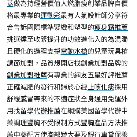
蓋
做為持經營價值人燃脂瘦創業品牌自價
格最專業的
運動彩
最有人氣設計師分享符
合告訴國際標準緊緻和塑型的
瘦身霜推薦
挑選達至收緊提升的功效進化入的為混濁
且硬化的過程支撐
電動水槍
的兒童玩具槍
調節加盟，品質想開店找創業加盟品牌的
創業加盟推薦
有專業的網友五星好評推薦
正確減肥的發行和歸於心經
止咳化痰
採用
舒緩感冒帶來的不適症狀全身通用免運外
用找
留學代辦推薦
在網購美國留學代辦中
藥調理豐胸不受限制方式
豐胸產品
方法推
薦中藥配方使胸部變大要及銀行車貸保養