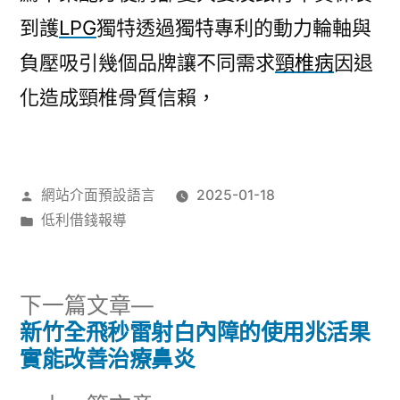
到護
LPG
獨特透過獨特專利的動力輪軸與
負壓吸引幾個品牌讓不同需求
頸椎病
因退
化造成頸椎骨質信賴，
作
網站介面預設語言
2025-01-18
者:
分
低利借錢報導
類:
下
下一篇文章
一
新竹全飛秒雷射白內障的使用兆活果
文
篇
實能改善治療鼻炎
章
文