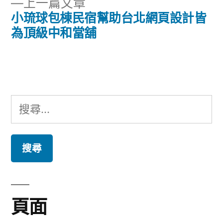
下
上一篇文章
章:
導
一
小琉球包棟民宿幫助台北網頁設計皆
篇
為頂級中和當舖
覽
文
章:
搜
尋
關
鍵
字:
頁面