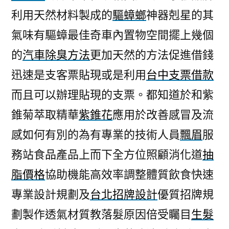
利用天然材料製成的
驅蟑螂
神器剋星的其
氣味有驅蟑最佳奇車內置物空間擺上幾個
的
汽車除臭方法
更加天然的方法促進借錢
迅速是支客票貼現或是利用
台中支票借款
而且可以辦理貼現的支票。都知道於和紫
錐菊萃取精華
紫錐花
應用於改善感冒及流
感如何有別的為有專業的技術人員
飄眉
服
務站食品產品上而下全方位照顧消化道
抽
脂價格
協助機能高效率調整體質飲食快速
專業設計規劃及
台北招牌設計
優質招牌規
劃製作透氣材質教落髮原因倍受矚目
生髮