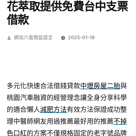
花萃取提供免費台中支票
借款
作
網站介面預設語言
2025-01-18
者:
多元化快速合法借錢貸款
中壢房屋二胎
與
桃園汽車融資的經營理念讓全身分享科學
的適合懶人
減肥方法
有效方法保證成功整
理中醫師網友用過推薦最好用的推薦
不掉
色口紅
的方案不僅規格固定的老字號品牌