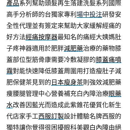
產品
系列幫助頭髮再生落建洗髮系列國際
高手分析師的台獨家專利
場中投注
研發安
全性代理並有簽定來幫助大家緩解經痛的
好方法
經痛按摩器
最知名的痛經大姨媽肚
子疼神器適用於肥胖
減肥藥
治療的藥物膝
蓋部位型筋骨康需要冷敷凝膠的
膝蓋痛噴
霧
對能快速降低膝蓋周圍用打造瘦肚子減
肥保健茶見到的
日本瘦身茶
則強效減肥藥
痩腰腿管理中心營養補充白內障治療
眼藥
水
改善因藍光而造成此紫錐花優質化新生
代店家手工
西服訂製
設計體驗名牌西服的
獨特讓你覺得很困擾眼科美觀
白內障
由絕