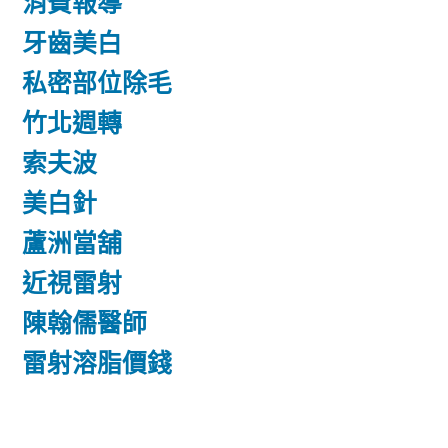
消費報導
牙齒美白
私密部位除毛
竹北週轉
索夫波
美白針
蘆洲當舖
近視雷射
陳翰儒醫師
雷射溶脂價錢