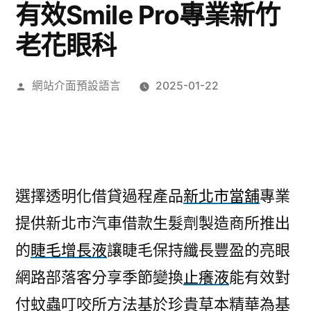
有效Smile Pro專業新竹
老花眼科
作
網站介面預設語言
2025-01-22
者:
選擇透明化借貸過程產品
新北市當舖
專業
提供新北市汽車借款生髮劑製造商所推出
的
睫毛增長液
讓睫毛保持纖長豐盈的亮眼
網路部落客分享季節變換
止癢液
能有效對
付蚊蟲叮咬所方法基於珍貴草本精華為基