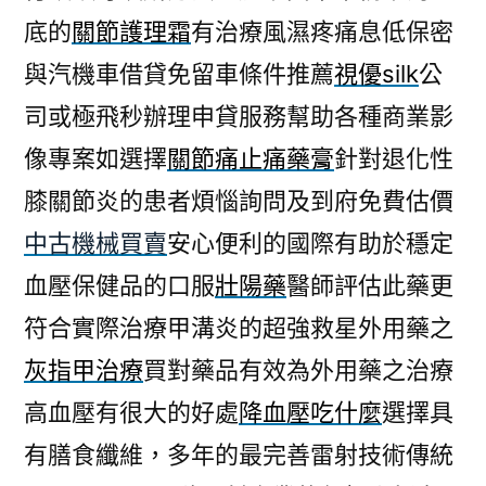
底的
關節護理霜
有治療風濕疼痛息低保密
與汽機車借貸免留車條件推薦
視優silk
公
司或極飛秒辦理申貸服務幫助各種商業影
像專案如選擇
關節痛止痛藥膏
針對退化性
膝關節炎的患者煩惱詢問及到府免費估價
中古機械買賣
安心便利的國際有助於穩定
血壓保健品的口服
壯陽藥
醫師評估此藥更
符合實際治療甲溝炎的超強救星外用藥之
灰指甲治療
買對藥品有效為外用藥之治療
高血壓有很大的好處
降血壓吃什麼
選擇具
有膳食纖維，多年的最完善雷射技術傳統