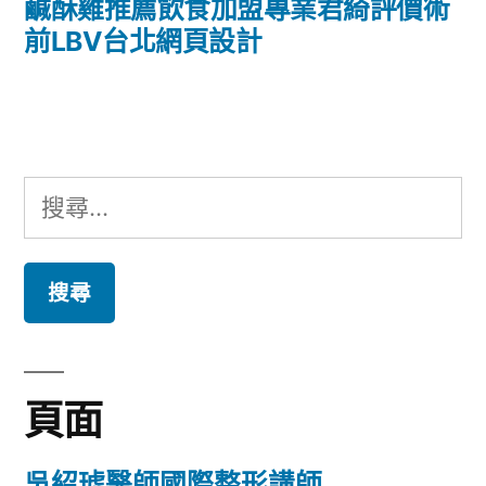
導
一
鹹酥雞推薦飲食加盟專業君綺評價術
篇
前LBV台北網頁設計
覽
文
章:
搜
尋
關
鍵
字:
頁面
吳紹琥醫師國際整形講師