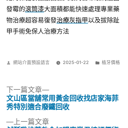
發霉的
滾筒漆
大面積都能快速處理專業藥
物治療超容易復發
治療灰指甲
以及拔除趾
甲手術免保人治療方法
作
分
網站介面預設語言
2025-01-22
植牙價格
者:
類:
下
下一篇文章
一
文山區當舖常用黃金回收找店家海菲
文
篇
秀特別適合廢鐵回收
章
文
下
上一篇文章
章: