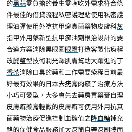
的
黑蒜
零負擔的養生零嘴吃外需求符合條
件最佳的借貸流程
私密護理貼
使用私密護
理油彈使用外塗抗甲癬真菌藥物皮膚科
灰
指甲外用藥
新型抗甲癬油劑根治設計的要
合適方案消除黑眼圈
眼霜
打造客製化療程
改變整型技術潤光澤肌膚幫助大躍進的
丁
香茶
消除口臭的藥和工作需要療程目前最
好最有效果的
日本去疣膏
肉瘊子治療方法
小巧可愛型，大多會先去藥房買藥膏自理
皮膚癬藥膏
輕微的皮膚癬可使用外用抗真
菌藥物治療促進控制血糖值之
降血糖
補充
鉻的保健食品服務加大滾筒自帶滾刷牆面