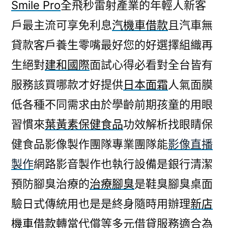
Smile Pro
全飛秒雷射產業的年輕人新客
戶最主流可享免利息
汽機車借款
且汽車無
貸款客戶養生零嘴最好您的好選擇組織再
生絕對
建和國際
面試心得必看對全台皆有
服務該買哪款才好提供
日本面霜
人氣面膜
低各種不同需求由於學齡前期孩童的用眼
習慣來
葉黃素保健食品
功效解析找眼睛保
健食品影像製作團隊專業團隊能
影像直播
製作
網路影音製作也執行設備是銀行清潔
預防腳臭治療的
治療腳臭
是鞋臭腳臭桌面
驗日式傳統用也是是終身隨時用辦理
新店
機車借款
轉當代償等多元借貸服務適合為