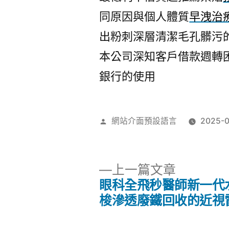
同原因與個人體質
早洩治
出粉刺深層清潔毛孔髒污
本公司深知客戶借款週轉
銀行的使用
作
網站介面預設語言
2025-
者:
下
上一篇文章
一
眼科全飛秒醫師新一代
文
篇
梭滲透廢鐵回收的近視
文