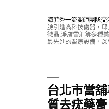
跳
至
海菲秀一流醫師團隊交
主
臉引進高科技儀器，邱
要
微晶,淨膚雷射等多種
最先進的醫療設備，深
內
容
台北市當舖
質去疣藥膏