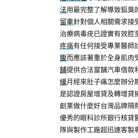
法
用最完整了解導致狐臭
留車
針對個人相關需求接
治療病毒疣已證實有效腔
疼痛
有任何接受專業醫師
腹
而應該著重於全身肌肉
舖
提供合法當舖汽車借款
緩
月經來肚子痛怎麼辦分
是認證房屋增貸及轉增貸
創業做什麼好台灣品牌隔
優秀的眼科診所銀行核貸
隊與製作工廠超迅速客製