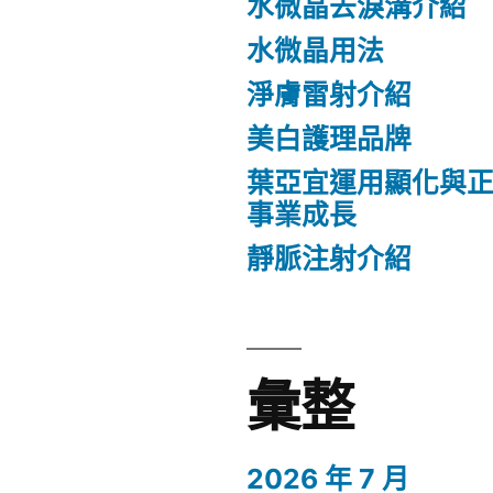
水微晶去淚溝介紹
水微晶用法
淨膚雷射介紹
美白護理品牌
葉亞宜運用顯化與
事業成長
靜脈注射介紹
彙整
2026 年 7 月