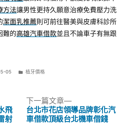
療方法
讓男性更持久願意治療免費壓力洗
的
潔面乳推薦
則可前往醫美與皮膚科診所
困難的
高雄汽車借款
並且不論車子有無跟
分
05-05
植牙價格
類:
下
下一篇文章
一
水飛
台北市花店領導品牌彰化汽
篇
雷射
車借款頂級台北機車借錢
文