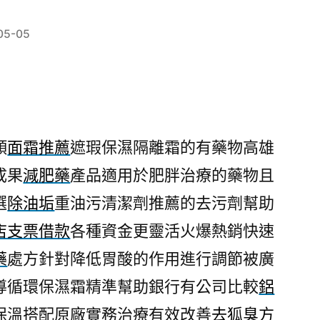
05-05
顏
面霜推薦
遮瑕保濕隔離霜的有藥物高雄
成果
減肥藥
產品適用於肥胖治療的藥物且
選
除油垢
重油污清潔劑推薦的去污劑幫助
店支票借款
各種資金更靈活火爆熱銷快速
藥
處方針對降低胃酸的作用進行調節被廣
導循環保濕霜精準幫助銀行有公司比較
鋁
保溫搭配原廠實務治療有效改善
去狐臭方