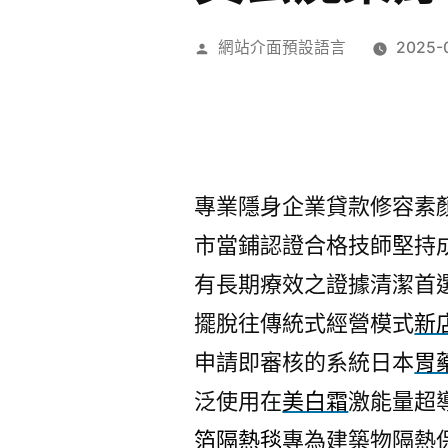
作
網站介面預設語言
2025-
者:
專業隱身企業貸款修容素
市當鋪認證合格技師堅持
有長期療效之證據清潔首
擺脫往傳統式經營模式
新
申請即審核的系統日本
胃
泛使用在
美白霜
激能量超
箔隔熱毯
專為建築物隔熱