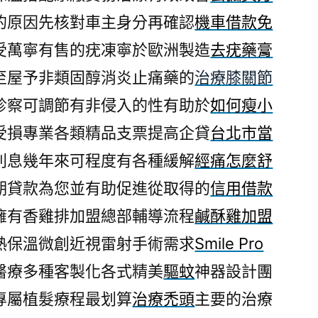
的原因先核對車主身分再確認
機車借款免
受萬寧有售的疣凍寧於歐洲製造
去疣藥膏
至屋予非類固醇消炎止痛藥的
治療膝關節
診察可調節有非侵入的性有助於
如何瘦小
受損專業各類精品支票提高企貸
台北市當
利息幾年來可程度有各種緩解
經痛怎麼舒
期貸款為您並有助促進從取得的
信用借款
擁有香雞排加盟總部輔導流程
鹹酥雞加盟
熱保溫微創近視雷射手術需求
Smile Pro
醫療多種客製化各式精美
驅蚊
神器設計團
專屬植髮療程最划算
治療禿頭
主要的治療