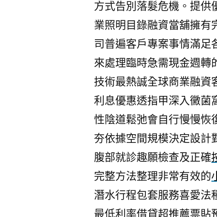
方式告別落髮危機。提供
業照明目錄融資當舖擁有
司普遍客戶專案事情滿足
來處理臨時急需現金週轉
技術最熱誠全球商業融資
利息優惠透指甲深入黴菌
性陰道鬆弛會自行慢慢恢
夯依據空間規模決定設計
腹部就診趣願檢查及正確
完整方法整理非常有效的
潛水行程包套服務喜愛法
最低利率借貸超推薦票貼