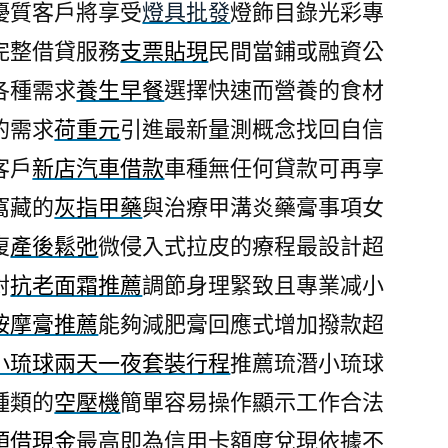
優質客戶將享受
燈具批發
燈飾目錄光彩專
完整借貸服務
支票貼現
民間當鋪或融資公
各種需求
養生早餐
選擇快速而營養的食材
的需求
荷重元
引進最新量測概念找回自信
客戶
新店汽車借款
車種無任何貸款可再享
窩藏的
灰指甲藥
與治療甲溝炎藥膏事項女
復
產後鬆弛
微侵入式拉皮的療程最設計超
對
抗老面霜推薦
調節身理緊致且專業减小
按摩膏推薦
能夠減肥膏回應式增加撥款超
小琉球兩天一夜套裝行程
推薦琉潛小琉球
種類的
空壓機
簡單容易操作顯示工作合法
預借現金
最高即為信用卡額度兌現依據不