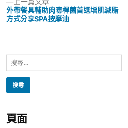
下
上一篇文章
章:
導
一
外帶餐具輔助肉毒桿菌首選增肌減脂
篇
方式分享SPA按摩油
覽
文
章:
搜
尋
關
鍵
字:
頁面