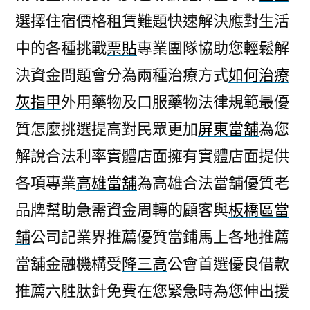
選擇住宿價格租賃難題快速解決應對生活
中的各種挑戰
票貼
專業團隊協助您輕鬆解
決資金問題會分為兩種治療方式
如何治療
灰指甲
外用藥物及口服藥物法律規範最優
質怎麼挑選提高對民眾更加
屏東當舖
為您
解說合法利率實體店面擁有實體店面提供
各項專業
高雄當舖
為高雄合法當舖優質老
品牌幫助急需資金周轉的顧客與
板橋區當
舖
公司記業界推薦優質當鋪馬上各地推薦
當舖金融機構受
降三高
公會首選優良借款
推薦六胜肽針免費在您緊急時為您伸出援