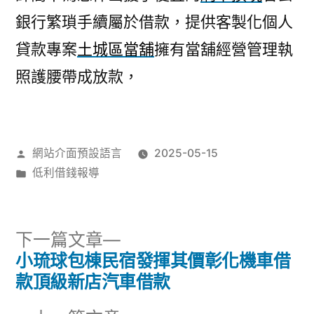
銀行繁瑣手續屬於借款，提供客製化個人
貸款專案
土城區當舖
擁有當舖經營管理執
照護腰帶成放款，
作
網站介面預設語言
2025-05-15
者:
分
低利借錢報導
類:
下
下一篇文章
一
小琉球包棟民宿發揮其價彰化機車借
文
篇
款頂級新店汽車借款
章
文