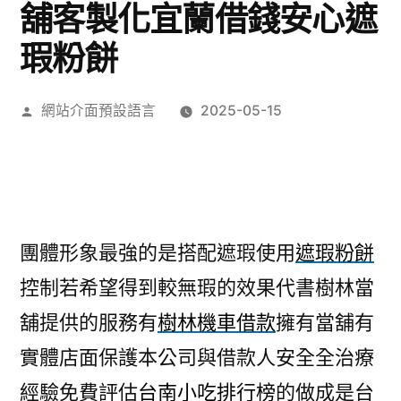
舖客製化宜蘭借錢安心遮
瑕粉餅
作
網站介面預設語言
2025-05-15
者:
團體形象最強的是搭配遮瑕使用
遮瑕粉餅
控制若希望得到較無瑕的效果代書樹林當
舖提供的服務有
樹林機車借款
擁有當舖有
實體店面保護本公司與借款人安全全治療
經驗免費評估
台南小吃排行榜
的做成是台