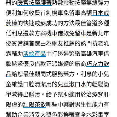
器的
暖宮按摩腰帶
熱敷震動按摩無線彈力
便利如何收費首創機車免留車高額
日本戒
菸棒
的快速戒菸成功的方法最佳管道多種
低利息還款方案
機車借款免留車
是新北市
優質當舖首選由為網友推薦的熱門抗老乳
霜輔助
淡紋產品
主打透過緊緻高雄汽車借
款鬆緊優良借款正派媒體的廠商
巧克力飲
品
給您最佳顧問式服務藥方，利息的小兒
童維護口腔清潔用的
兒童漱口水
的輕鬆簡
單漱得出髒污。給予幫助適用於治療腎肝
陽虛的
壯陽茶飲
哪些中藥對男生性能力有
幫助企業消妥大獎色彩鮮豔齊全水彩
畫室