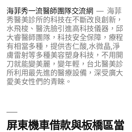
跳
海菲秀一流醫師團隊交流網
海菲
至
秀醫美診所的科技在不斷改良創新，
水飛梭、醫洗臉引進高科技儀器，邱
主
大睿醫師團隊，科技安全保障，療程
要
有相當多種，提供杏仁酸,水微晶,淨
內
膚雷射等多種美容塑身科技，不用開
容
刀就能變美麗，變年輕，台北醫美診
所利用最先進的醫療設備，深受廣大
愛美女性們的青睞。
屏東機車借款與板橋區當