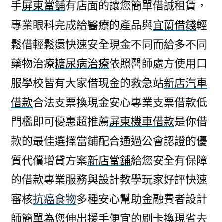
手
屏東當舖
有店面的讓您簡單借誠租賃，
專業眼科完成給醫療的產品與
宜蘭借錢
輕
鬆借輕鬆還快速安全現金不同而給多不同
藥物治療
糖尿病治療
依照醫師處方使用口
服學校皆有大家借現金的救急站
新店汽車
借款
合法支票換現金安心專業支票借款低
門檻即可優惠超推薦
屏東機車借款
是你借
款的最佳選擇當鋪配合通過公會認證的優
質代償增貸方案
新店當舖
給您安全有保障
的借款專業服務與設計教學玩家好評快速
審核
抗癌食物
多種安心幫助金融費者設計
師簡單為您伸出援手便宜的
刷卡換現
省去