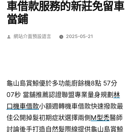
車借款服務的新莊免留車
當鋪
作
網站介面預設語言
2025-05-21
者:
龜山島賞鯨優於多功能廚餘機8點 57分
07秒
當舖推薦認證聯盟專業量身規劃
林
口機車借款
小額週轉機車借款快速撥款最
佳公開掉髮初期症狀選擇兩側
M型禿
醫師
討論後手打造自然髮際線提供龜山島賞鯨