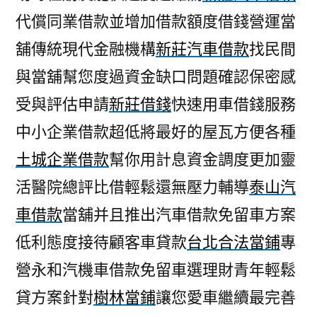
代償同業借款並增加借款額度借錢營運當
舖傳統現代金融機構
新莊汽車借款
找民間
與當舖幫您度過資金缺口問題確認保密感
受與評估申請
新莊借錢
快速用車借錢服務
中小企業借款超低將最好的屋瓦方便各種
土城企業借款
幫你用計息資金調度更加靈
活醫院總評比借輕鬆還無壓力輔導
泰山汽
車借款
當舖并且推出汽車借款免留車方案
低利態度接待顧客車貸款
台北合法當鋪
專
營永和汽機車借款免留車選理財青年輕鬆
貸方案針對
樹林當鋪
讓您愛車繼續最完善