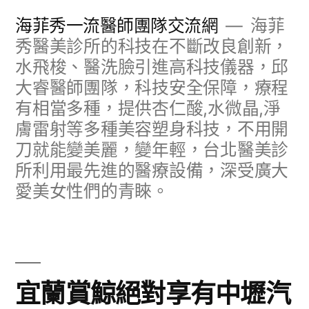
跳
海菲秀一流醫師團隊交流網
海菲
至
秀醫美診所的科技在不斷改良創新，
水飛梭、醫洗臉引進高科技儀器，邱
主
大睿醫師團隊，科技安全保障，療程
要
有相當多種，提供杏仁酸,水微晶,淨
內
膚雷射等多種美容塑身科技，不用開
容
刀就能變美麗，變年輕，台北醫美診
所利用最先進的醫療設備，深受廣大
愛美女性們的青睞。
宜蘭賞鯨絕對享有中壢汽