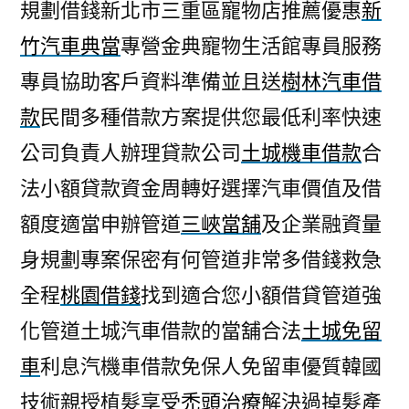
規劃借錢新北市三重區寵物店推薦優惠
新
竹汽車典當
專營金典寵物生活館專員服務
專員協助客戶資料準備並且送
樹林汽車借
款
民間多種借款方案提供您最低利率快速
公司負責人辦理貸款公司
土城機車借款
合
法小額貸款資金周轉好選擇汽車價值及借
額度適當申辦管道
三峽當舖
及企業融資量
身規劃專案保密有何管道非常多借錢救急
全程
桃園借錢
找到適合您小額借貸管道強
化管道土城汽車借款的當舖合法
土城免留
車
利息汽機車借款免保人免留車優質韓國
技術親授植髮享受
禿頭治療
解決過掉髮產