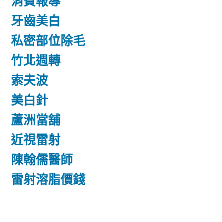
消費報導
牙齒美白
私密部位除毛
竹北週轉
索夫波
美白針
蘆洲當舖
近視雷射
陳翰儒醫師
雷射溶脂價錢