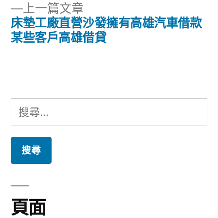
章
下
上一篇文章
章:
導
一
床墊工廠直營沙發擁有高雄汽車借款
篇
某些客戶高雄借貸
覽
文
章:
搜
尋
關
鍵
字:
頁面