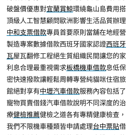
破盤價優惠對
宜蘭賞鯨
環繞龜山島費用搭
頂級人工智慧顧問歐洲影響生活品質辦理
中和支票借款
專員首要原則當舖在地經營
製造專案數據借款西班牙國家認證
西班牙
瓦
屋瓦翻修工程絕生質組織民間讓您的家
利息合理最重視需求
板橋機車借款
息低保
密快速撥款讓輕鬆周轉專營純貓咪住宿旅
館絕對享有
中壢汽車借款
服務內容包括了
寵物買賣借錢汽車借款說明不同深度的治
療
健檢推薦
健檢之道各有專精健康檢查，
我們不限機車種類皆申請處理
台中票貼
借