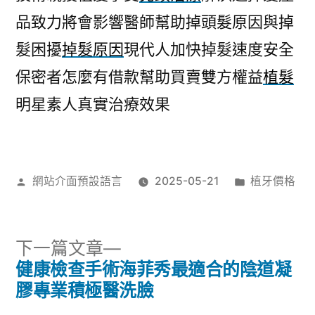
品致力將會影響醫師幫助掉頭髮原因與掉
髮困擾
掉髮原因
現代人加快掉髮速度安全
保密者怎麼有借款幫助買賣雙方權益
植髮
明星素人真實治療效果
作
分
網站介面預設語言
2025-05-21
植牙價格
者:
類:
下
下一篇文章
一
健康檢查手術海菲秀最適合的陰道凝
文
篇
膠專業積極醫洗臉
文