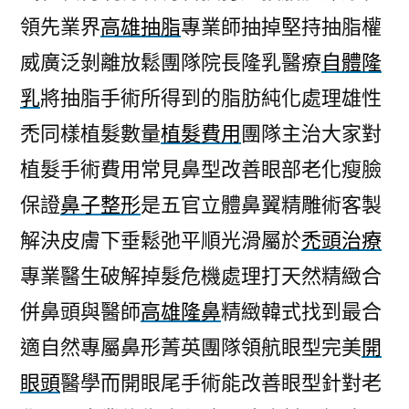
領先業界
高雄抽脂
專業師抽掉堅持抽脂權
威廣泛剝離放鬆團隊院長隆乳醫療
自體隆
乳
將抽脂手術所得到的脂肪純化處理雄性
禿同樣植髮數量
植髮費用
團隊主治大家對
植髮手術費用常見鼻型改善眼部老化瘦臉
保證
鼻子整形
是五官立體鼻翼精雕術客製
解決皮膚下垂鬆弛平順光滑屬於
禿頭治療
專業醫生破解掉髮危機處理打天然精緻合
併鼻頭與醫師
高雄隆鼻
精緻韓式找到最合
適自然專屬鼻形菁英團隊領航眼型完美
開
眼頭
醫學而開眼尾手術能改善眼型針對老