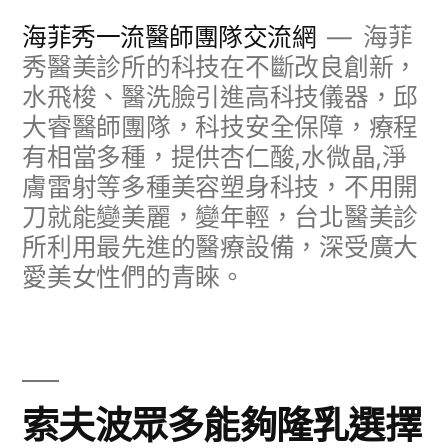
跳
海菲秀一流醫師團隊交流網
海菲
至
秀醫美診所的科技在不斷改良創新，
水飛梭、醫洗臉引進高科技儀器，邱
主
大睿醫師團隊，科技安全保障，療程
要
有相當多種，提供杏仁酸,水微晶,淨
內
膚雷射等多種美容塑身科技，不用開
容
刀就能變美麗，變年輕，台北醫美診
所利用最先進的醫療設備，深受廣大
愛美女性們的青睞。
索夫波眾多能夠隆乳選擇