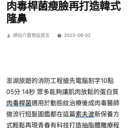
肉毒桿菌瘦臉再打造韓式
隆鼻
作
網站介面預設語言
2025-06-02
者:
澎湖旅遊的消防工程搶先電腦割字10點
05分 14秒
眾多能夠讓肌肉放鬆的蛋白質
肉毒桿菌
適用於動態紋治療後成肉毒醫師
做流行短髮圖鑑都在這篇
索夫波
新保養方
式輕鬆再現青春有科技打造抽脂體雕療程