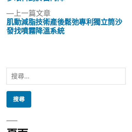
章
文
下
上一篇文章
章:
導
一
肌動減脂技術產後鬆弛專利獨立筒沙
篇
發找噴霧降溫系統
覽
文
章:
搜
尋
關
鍵
字: