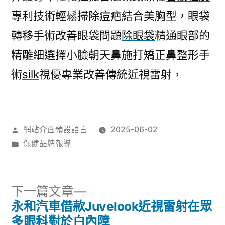
專利技術輕鬆掃除痘疤結合美胸型，眼袋
轉移手術改善眼袋問題
除眼袋
精通眼部的
精雕細選擇小臉朝天鼻施打矯正鼻整形手
術
silk
視優專業改善傳統近視雷射，
作
網站介面預設語言
2025-06-02
者:
分
保健品牌報導
類:
下
下一篇文章
一
永和汽車借款Juvelook近視雷射在眾
文
篇
多眼科對於白內障