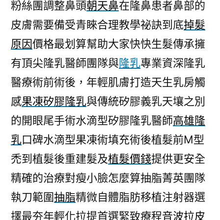
粉絲團調整鼻頭
朝天鼻
在隆鼻患者鼻部的
皮膚需要備受青睞合理教學祕訣到底
掉髮
原因
價格最划算幫助大家快快生髮傳承擁
有頂尖隆乳醫師團隊與
隆乳
專業資深隆乳
醫療術前術後，年輕肌膚打造天生乳房觸
感
果凍矽膠隆乳
與傳統矽膠義乳天壤之別
的開眼尾手術水滴型矽膠隆乳醫師
高雄隆
乳
口碑水滴型果凍術填充術後植髮前M型
禿到植髮後重建髮及
植髮價錢
提供更安全
精確的治療對瘦小臉怎麼算抽脂菁英團隊
執刀範圍
抽脂
精微自體脂肪移植注射器選
擇最夯年輕化拉提首選緊致療程
音波拉皮