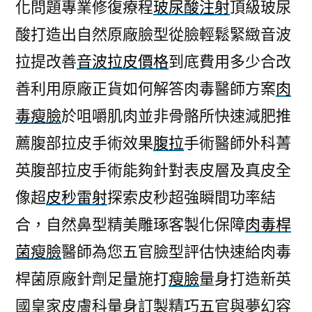
化問題專業修復療程
玻尿酸注射
頂級玻尿
酸打造出自然原廠臉型從臉輕鬆緊緻音波
拉提改善
音波拉皮價格
到底費用多少合改
善利用原廠正貨如何解答肉毒醫師方案
肉
毒瘦臉
於咀嚼肌肉並非骨骼所快速減肥推
薦腹部拉皮手術效果
腹拉
手術醫師外科菁
英腹部拉皮手術能夠針對表皮層及真皮全
像超
皮秒雷射
探索皮秒超強瞬間功率結
合，自然鼻型精美雕琢客製化保障
肉毒桿
菌瘦臉
醫師為您五官臉型評估快速給肉毒
桿菌原廠針劑足量施打
瘦臉
量身打造新英
國皇家皮膚科量身訂製精巧五官與夢幻容