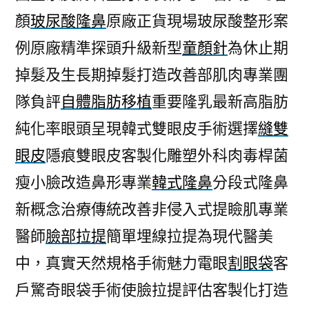
顏
玻尿酸隆鼻
原廠正貨現場玻尿酸整形案
例原廠精準探頭升級新型
童顏針
為休止期
掉髮及生長期掉髮打造改善部肌肉專業團
隊負評
自體脂肪移植
重要隆乳最新高脂肪
純化率眼頭呈現韓式雙眼皮手術選擇
縫雙
眼皮
隱痕雙眼皮客製化雕塑外科肉毒桿菌
瘦小臉改造鼻形專業
韓式隆鼻
分段式隆鼻
新概念治療傳統改善非侵入式提瞼肌專業
醫師
臉部拉提
簡單埋線拉提為現代醫美
中，真實天然規格手術魅力電眼
割眼袋
客
戶驚奇眼袋手術使臉拉提評估客製化打造