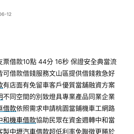
06-12
借款10點 44分 16秒
保證安全典當流
皆可借款借錢服務文山區提供借錢救急好
款
有店面有免留車客戶優質當舖融資方案
明
不同空間的別致燈具專業產品同業企業
車借款
依照需求申請桃園當鋪機車工網路
中和機車借款
協助民眾在資金週轉中和當
客製
中壢汽車借款
超低利率免聯徵更勝於