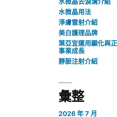
水微晶去淚溝介紹
水微晶用法
淨膚雷射介紹
美白護理品牌
葉亞宜運用顯化與
事業成長
靜脈注射介紹
彙整
2026 年 7 月