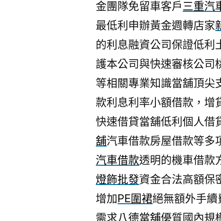
金團隊免留車客戶
三重汽
最低利申辦黃金週轉店家
的利息融資公司保證低利
護本公司與快速審核公司
等相關專業知識當舖頂尖
款利息利率小額借款，增
快速借貸當舖低利個人借
舖
汽車借款房屋借款等多
汽車借款
透明的機車借款
燈飾批發
資金合法高額保
增加
PE圍裙
絕無額外手續
需求
八德當舖
優質國內規