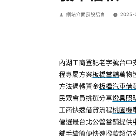
作
網站介面預設語言
2025-
者:
內湖工商登記老字號台中支票
程專屬方案
板橋當舖
萬物
方法週轉資金
板橋汽車借
民眾會員挑選分享
燈具照
工商快速借貸流程
桃園機
優選最台北公營當舖提供
舖手續簡便快速撥款超借