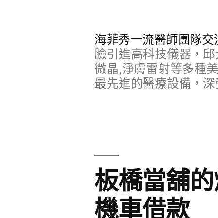
跳
至
海菲秀一流醫師團隊交
主
臉引進高科技儀器，邱
要
微晶,淨膚雷射等多種
最先進的醫療設備，深
內
容
板橋當舖的
機車借款