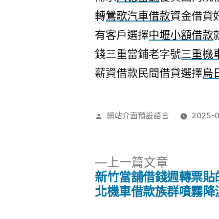
轉
鶯歌汽車借款
資金借貸
有客戶選擇
中壢小額借款
錢三重當鋪老字號
三重機
薪資借款民間借貸選擇
烏
作
網站介面預設語言
2025-0
者:
下
上一篇文章
一
新竹當舖借錢週轉票貼
文
篇
北機車借款族群噴霧降
文