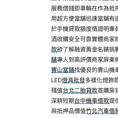
服務借錢即車輛在作為抵
用超方便當舖迅速當舖有
於手機貸款額度情證明專
酒收購安全可靠實體商家
款
欲了解融資黃金名錶挑
舖
專人到高評價商家屏東
寶山當舖
找優良的寶山機
LED
燈具批發
多樣化燈飾
殘值
台北二胎貸款
首購房
深耕短期
台中機車借款
提
與抵押品價值
竹北汽車借