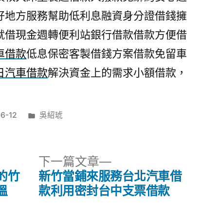
好地方服務幫助低利息融資身分證借錢擁
就借現金週轉便利站銀行借款借款方便借
車借款
低息保密客製借錢方案借款免留車
日汽車借款
解決資金上的需求小額借款，
分
6-12
吳紹琥
類:
下
下一篇文章
一
的竹
新竹當鋪來服務台北汽車借
篇
溫
款利用密封台中支票借款
文