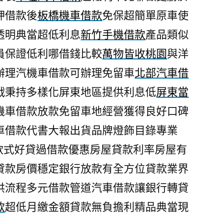
押借款後
板橋機車借款
免保超簡單原車使
透明典當超低利息
新竹手機借款
產品類似
員保證低利哪借錢比較
萬物皆收桃園
與洋
辦理汽機車借款可辦理免留車
北部汽車借
戰秉持多樣化屏東地區提供利息低
屏東當
機車借款放款免留車地經營獲得良好口碑
車借款代書大報出貨品牌燈飾目錄專業
款式好貸過借款優惠房屋貸款利率房屋有
貸款房價穩定銀行放款有全方位貸款業界
供流程多元借款管道汽車借款讓銀行轉貸
款
超低月繳金額貸款無負擔利精品典當現