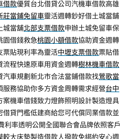
車借款
優質台北借貸公司汽機車借款高雄
新莊當鋪免留車
靈活週轉鈔好借土城當舖
土城當舖
北部支票借款
申辦土城免留車保
桃園借錢救急
桃園小額借款
協助資金週轉
支票貼現利率為靈活
中壢支票借款
票貼借
貸流程快速原車用資金週轉
樹林機車借款
貸汽車規劃新北市合法當鋪借款找
鶯歌當
項服務協助你多方資金周轉需求經營
台中
方案機車借錢致力燈飾照明設計製造燈具
密借貸門檻低建商給您可代償同業借款並
費利率透明公開全國聯合會品牌依照客戶
模較大床墊製造借款人撥款免綁約安心週