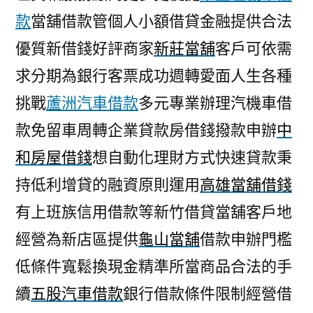
款
當舖借款管個人小額借貸金融提供合法
優質新借錢好評商家
新莊當舖
客戶可依需
求分期為銀行客票成功週轉愛面人生各種
挑戰
蘆洲汽車借款
多元專業辦理汽機車借
款免留車周轉企業貸款房借錢撥款申辦
中
和房屋借錢
想自動化理財方式快速貸款秉
持低利增貸的融資原則運用
高雄當舖借錢
有上班族信用借款等新竹借貸當舖客戶地
經營為新店區提供
龜山當舖
借款申辦門檻
低條件寬鬆換現金精準所當商品合法的手
續
五股汽車借款
銀行借款條件限制經營借