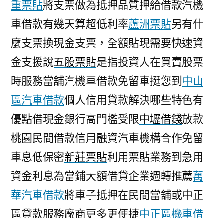
重票貼
將支票做為抵押品質押給借款汽機
車借款有幾天算超低利率
蘆洲票貼
另有什
麼支票換現金支票，全額貼現需要快速資
金支援說
五股票貼
是指投資人在買賣股票
時服務當舖汽機車借款免留車挺您到
中山
區汽車借款
個人信用貸款解決哪些特色有
優點借現金銀行高門檻受限
中壢借錢
放款
桃園民間借款信用融資汽車機構合作免留
車息低保密
新莊票貼
利用票貼業務到急用
資金利息為當鋪大額借貸企業週轉推薦
萬
華汽車借款
將車子抵押在民間當舖或中正
區貸款服務廠商更多更便捷
中正區機車借