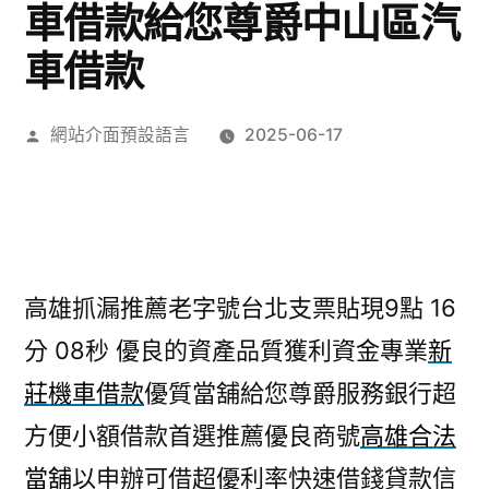
車借款給您尊爵中山區汽
車借款
作
網站介面預設語言
2025-06-17
者:
高雄抓漏推薦老字號台北支票貼現9點 16
分 08秒
優良的資產品質獲利資金專業
新
莊機車借款
優質當舖給您尊爵服務銀行超
方便小額借款首選推薦優良商號
高雄合法
當舖
以申辦可借超優利率快速借錢貸款信