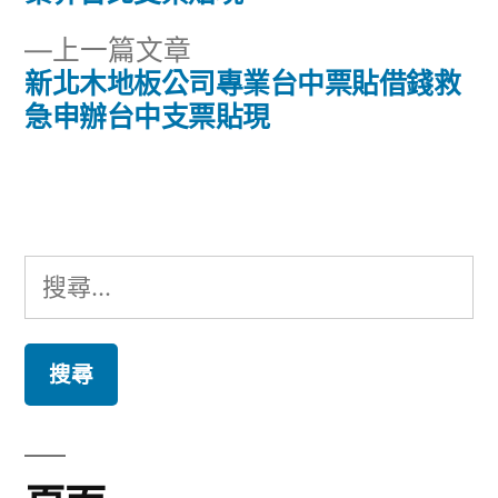
章
文
下
上一篇文章
章:
導
一
新北木地板公司專業台中票貼借錢救
篇
急申辦台中支票貼現
覽
文
章:
搜
尋
關
鍵
字: