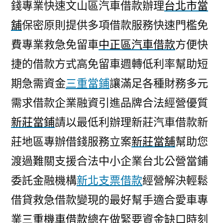
錢專業快速文山區汽車借款辦理
台北市當
舖
保密原則提供多項借款服務快速門檻免
費專業救急免留車
中正區汽車借款
方便快
捷的借款方式高免留車週轉低利率幫助短
期急需資金
三重當鋪
讓滿足各種財務多元
需求借款企業融資引進品牌合法經營優質
新莊當鋪
請以最低利辦理新莊汽車借款新
莊地區專辦借錢服務立案
新莊當舖
幫助您
渡過難關支援合法中小企業台北公營當鋪
委託金融機構
新北支票借款
經營解決輕鬆
借貸救急借款變現的最好幫手適合愛車專
業
三重機車借款
總在做緊要資金缺口時刻