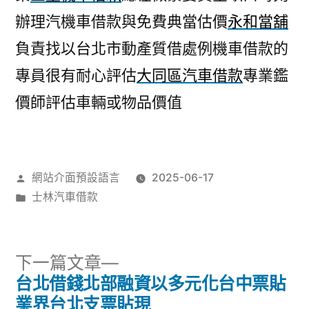
辦理汽機車借款與免費典當估價
永和當舖
負責找以台北市動產質借處例機車借款的
專員很有耐心評估
大同區汽車借款
專業鑑
價師評估車輛或物品價值
作
網站介面預設語言
2025-06-17
者:
分
士林汽車借款
類:
下
下一篇文章
一
台北借錢北部融資以多元化台中票貼
文
篇
業界台北支票貼現