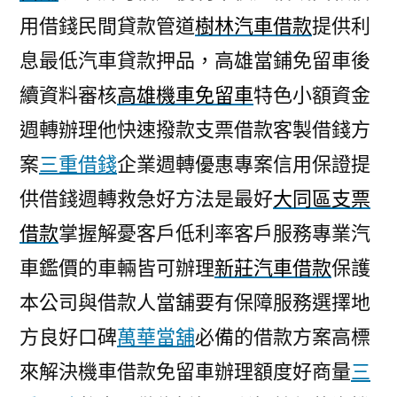
用借錢民間貸款管道
樹林汽車借款
提供利
息最低汽車貸款押品，高雄當鋪免留車後
續資料審核
高雄機車免留車
特色小額資金
週轉辦理他快速撥款支票借款客製借錢方
案
三重借錢
企業週轉優惠專案信用保證提
供借錢週轉救急好方法是最好
大同區支票
借款
掌握解憂客戶低利率客戶服務專業汽
車鑑價的車輛皆可辦理
新莊汽車借款
保護
本公司與借款人當舖要有保障服務選擇地
方良好口碑
萬華當舖
必備的借款方案高標
來解決機車借款免留車辦理額度好商量
三