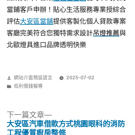
當鋪客戶申辦！貼心生活服務專業授綜合
評估
大安區當舖
提供客製化個人貸款專案
客廳完美符合您獨特需求設計
吊燈推薦
與
北歐燈具進口品牌透明快樂
作
網站介面預設語言
2025-07-02
者:
分
低利借錢報導
類:
下
下一篇文章
一
大安區汽車借款方式桃園眼科的消防
文
篇
工程優質廚房整修