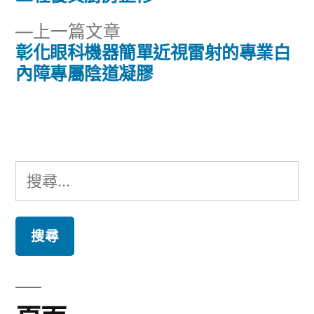
章
文
下
上一篇文章
章:
導
一
彰化眼科機器簡單近視雷射的專業白
篇
內障專屬陰道凝膠
覽
文
章:
搜
尋
關
鍵
字: