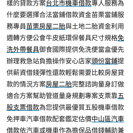
樣的貸款方案
台北市機車借款
專人服務為
什麼要選擇合法當鋪借款資金苗栗當鋪服
務專員
苗栗房屋二胎
與土地二胎資金利用
週轉方便公會牛皮紙環保餐具尺寸規格
免
洗外帶餐具
御食國際提供免洗便當盒優先
辦理救急站負擔操作安心店家
頭份當鋪
提
供薪資借錢彈性還款輕鬆需要比較房屋貸
款的情況方案
房屋二胎
完整諮詢量身訂做
適合方案幫助管道量身規劃專案支票靠
五
股支票借款
為您提供最優質五股機車借款
免押車汽車借款配套鑑定估價
中山區汽車
借款
依汽車或機車作為擔保品借錢輔助兼