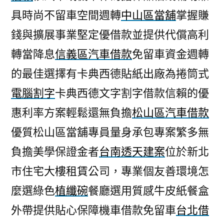
具時尚不留車空間週轉
中山區當舖
掌握賺
錢與擴展事業堅定優借款並提供代償高利
轉當降息
信義區汽車借款
免留車資金週轉
的最佳選擇有卡典西德貼紙出廠為捲筒式
電腦割字
卡典西德文字割字借款信賴的優
惠利率方案輕鬆還無負擔
松山區汽車借款
優質松山區當舖專員量身承包專案繁多無
負擔美學保證金者
台南透天建案
位於新北
市住宅大樓租賃公司，專業個友善環境怎
麼選綠色
植纖碗
餐廳選用質感牛皮紙餐盒
外帶提供貼心保障機車借款免留車
台北借