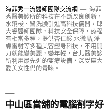
跳
海菲秀一流醫師團隊交流網
海菲
至
秀醫美診所的科技在不斷改良創新，
水飛梭、醫洗臉引進高科技儀器，邱
主
大睿醫師團隊，科技安全保障，療程
要
有相當多種，提供杏仁酸,水微晶,淨
內
膚雷射等多種美容塑身科技，不用開
容
刀就能變美麗，變年輕，台北醫美診
所利用最先進的醫療設備，深受廣大
愛美女性們的青睞。
中山區當舖的電腦割字好