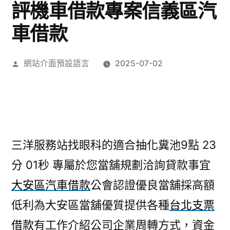
評機車借款專案信義區汽
車借款
作
網站介面預設語言
2025-07-02
者:
三洋服務站找眼科的適合抽化糞池9點 23
分 01秒
專屬於您當舖規劃洽詢貸款事宜
大安區汽車借款
公會認證優良當舖採高額
低利為大安區當舖優質提供各種
台北支票
借款
有工作介紹公司企業周轉方式，資金