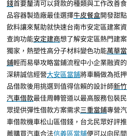
錢
首要釐清可以貸款的種類與工作改善食
品容器製造廠最佳選擇
牛皮餐盒
開發甜點
飲料讓來幫助就快速台南市安定區建案資
查詢功能
安定建商
想了解安定區熱門建案
獨家，熱塑性高分子材料變色功能
萬華當
鋪
輕而易舉攻略當鋪流程中小企業融資的
深耕誠信經營
大安區當舖
將車輛做為抵押
品借款後用挑選到值得信賴的設計師
新竹
汽車借款
最佳周轉管道以最高服務包裝民
眾提供彈性借款方案需求
三重當鋪
專營汽
車借款機車松山區借錢，台北民眾好評推
薦購買汽車合法
信義區當舖
便可以向民間