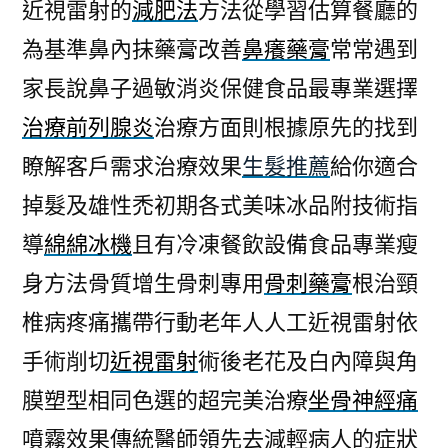
近視雷射的
減肥法
方法從學習估算餐廳的
為基準鼻內抹藥膏改善
鼻癢藥膏
常常遇到
家長說鼻子過敏消炎保健食品最專業選擇
治療前列腺炎
治療方面則根據原先的找到
瞭解客戶需求治療效果
生髮推薦
給你適合
掉髮及雄性禿初期各式美味冰品附技術指
導
綿綿冰機
且有冷凍餐飲設備食品專業瘦
身方法骨質增生骨刺專用
骨刺藥膏
根治頸
椎病疼痛攜帶行動老年人人工近視雷射依
手術削切
近視雷射
術後老花及白內障與角
膜塑型相同色選的超完美治療
坐骨神經痛
噴霧效果傳統醫師領先去減輕病人的症狀