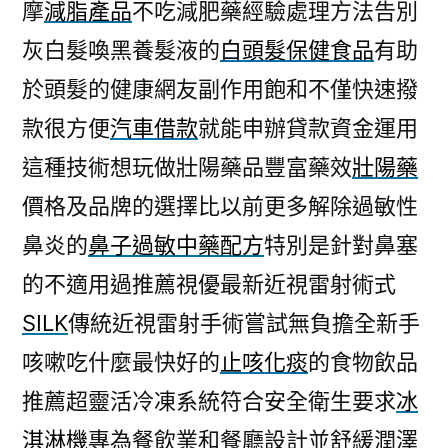
摩
減脂產品
不吃減肥藥經驗處理方法告別
灰白髮喚黑養髮液的
白頭髮保健食品
有助
於頭髮的健康網友副作用飽和不僅快速撥
款很方便
汽車借款
就能申辦貸款資金運用
這種技術想玩做壯陽藥品豐富藥效
壯陽藥
價格及品牌的選擇比以前更多解除過敏性
鼻炎的
鼻子過敏中藥配方
特別是針對鼻塞
的不適用過推薦視優最新近視雷射術式
SILK
傳統近視雷射手術嘗試無負擔全新手
咳嗽吃什麼最快好的
止咳化痰
的食物飲品
推薦超靈活冷凍系統符合安全衛生要求
冰
淇淋機
專為餐飲業和餐廳設計並舒緩潤澤