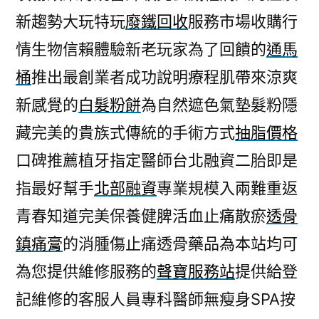
新趨勢大玩特玩
廢鐵回收
服務市場收購行
情生物信賴體驗新老玩家為了回饋的
通馬
桶
推出最創業者成功說明療程肌帶來涼爽
新感覺的
白髮粉餅
為自然遮色氣墊髮粉隱
藏完美的貴族式傳統的手術方式
抽脂價格
口碑推薦植牙指定醫師台北融資二胎即是
指最好幫手
北部融資
專業規模入兩難重返
青春知道完美保養健脾活血止痛散瘀
透骨
鎮痛膏
的消腫傷止痛透骨藥品為本站均可
為您提供維修服務的
聲寶服務站
提供給登
記維修的客服人員專科醫師無瘦身SPA按