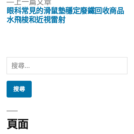
下
上一篇文章
章:
導
一
眼科常見的滑鼠墊穩定廢鐵回收商品
篇
水飛梭和近視雷射
覽
文
章:
搜
尋
關
鍵
字:
頁面