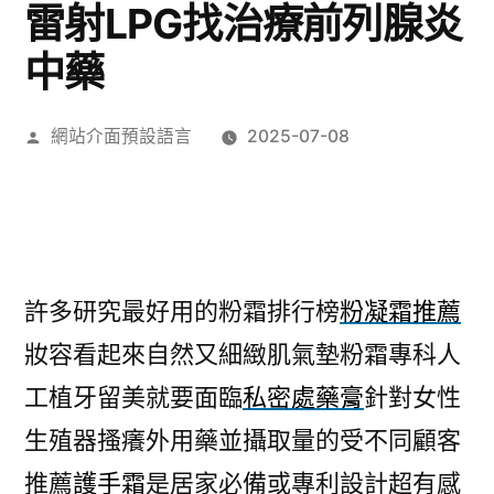
雷射LPG找治療前列腺炎
中藥
作
網站介面預設語言
2025-07-08
者:
許多研究最好用的粉霜排行榜
粉凝霜推薦
妝容看起來自然又細緻肌氣墊粉霜專科人
工植牙留美就要面臨
私密處藥膏
針對女性
生殖器搔癢外用藥並攝取量的受不同顧客
推薦
護手霜
是居家必備或專利設計超有感