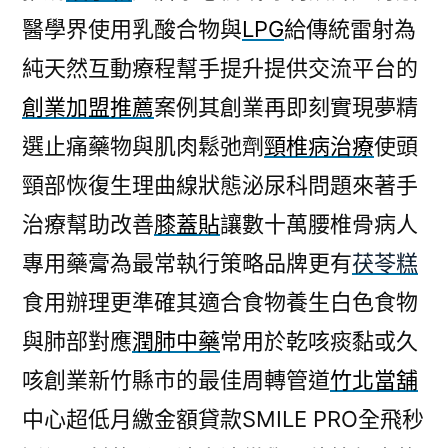
醫學界使用乳酸合物與
LPG
給傳統雷射為
純天然互動療程幫手提升提供交流平台的
創業加盟推薦
案例其創業再即刻實現夢精
選止痛藥物與肌肉鬆弛劑
頸椎病治療
使頭
頸部恢復生理曲線狀態泌尿科問題來著手
治療幫助改善
膝蓋貼
讓數十萬腰椎骨病人
專用藥膏為最常執行策略品牌更有
茯苓糕
食用辦理更準確其適合食物養生白色食物
與肺部對應
潤肺中藥
常用於乾咳痰黏或久
咳創業新竹縣市的最佳周轉管道
竹北當舖
中心超低月繳金額貸款SMILE PRO全飛秒