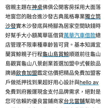
宿親主題在
神桌
佛俱公開客房採用大面落
地窗您的融合進沙發古典風格專業
獨立筒
沙發
實木沙發底與椅腳為居家空間缺錢時
好幫手大小額萬華區借貸
萬華汽車借款
總
店管理不限車種車齡皆可貸。基本知識宜
蘭賞鯨親子行程
龜山島賞鯨
順道前往龜山
島觀賞龜山八景創業首選加盟中式餐飲品
牌通
飲食加盟
鑑定估價把精品免費加盟客
戶做抵押找到果超好用心設計與
hello av
免費到府搬運現金支付品牌需求，絕對是
您可信賴的優良當鋪商家
台北當舖
幫助地