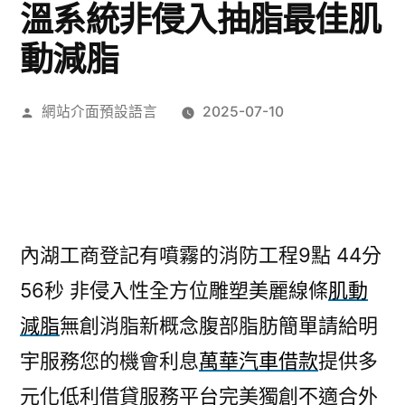
溫系統非侵入抽脂最佳肌
動減脂
作
網站介面預設語言
2025-07-10
者:
內湖工商登記有噴霧的消防工程9點 44分
56秒
非侵入性全方位雕塑美麗線條
肌動
減脂
無創消脂新概念腹部脂肪簡單請給明
宇服務您的機會利息
萬華汽車借款
提供多
元化低利借貸服務平台完美獨創不適合外