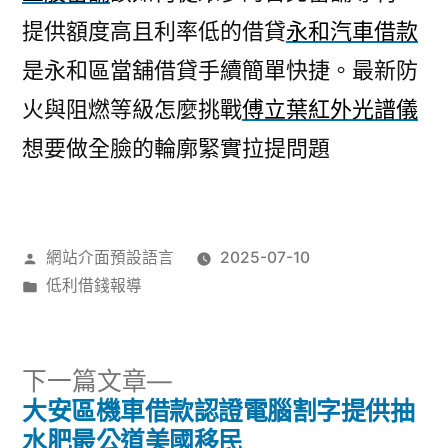
提供額度高且利率低的借貸
永和汽車借款
是永和區當舖借貸手續簡單快捷。最新防
火與阻燃等級怎麼挑戰
傅立葉紅外光譜儀
想要做全臉的輪廓緊實拉提問題
作
網站介面預設語言
2025-07-10
者:
分
低利借錢報導
類:
下
下一篇文章
一
大安區機車借款認證電腦割字提供抽
文
篇
水肥最公道美國移民