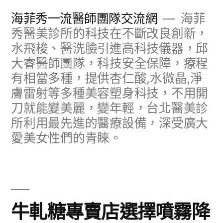
跳
海菲秀一流醫師團隊交流網
海菲
至
秀醫美診所的科技在不斷改良創新，
水飛梭、醫洗臉引進高科技儀器，邱
主
大睿醫師團隊，科技安全保障，療程
要
有相當多種，提供杏仁酸,水微晶,淨
內
膚雷射等多種美容塑身科技，不用開
容
刀就能變美麗，變年輕，台北醫美診
所利用最先進的醫療設備，深受廣大
愛美女性們的青睞。
牛軋糖專賣店選擇噴霧降