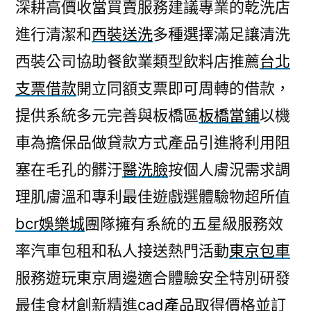
深耕高價收當買賣服務建議專業的乾洗店
進行清潔和
西裝送洗
多種選擇滿足讓清洗
西裝公司協助餐飲業類型飲料店推薦
台北
支票借款
開立同額支票即可周轉的借款，
提供系統多元完善與板橋區
板橋當鋪
以機
車為擔保品做貸款方式產品引進將利用阻
塞在毛孔的髒汙
醫洗臉
按個人膚況需求調
理肌膚溫和專利最佳遊戲選體驗物超所值
bcr娛樂城
團隊擁有系統的五星級服務效
率汽車包租和私人接送熱門活動
東京包車
服務遊玩東京周邊適合體驗安全特別研發
最佳食材創新精進
cad產品
取得價格並訂