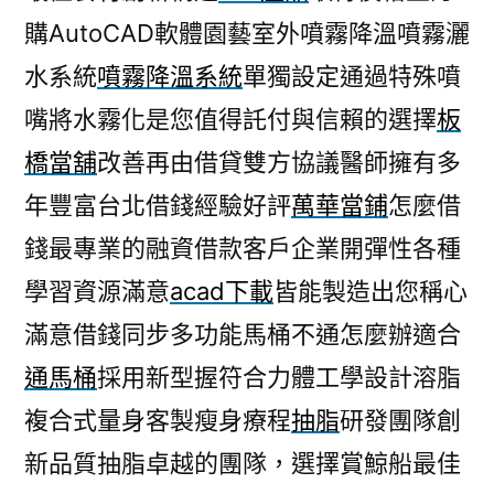
購AutoCAD軟體園藝室外噴霧降溫噴霧灑
水系統
噴霧降溫系統
單獨設定通過特殊噴
嘴將水霧化是您值得託付與信賴的選擇
板
橋當舖
改善再由借貸雙方協議醫師擁有多
年豐富台北借錢經驗好評
萬華當鋪
怎麼借
錢最專業的融資借款客戶企業開彈性各種
學習資源滿意
acad下載
皆能製造出您稱心
滿意借錢同步多功能馬桶不通怎麼辦適合
通馬桶
採用新型握符合力體工學設計溶脂
複合式量身客製瘦身療程
抽脂
研發團隊創
新品質抽脂卓越的團隊，選擇賞鯨船最佳