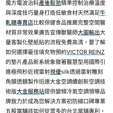
魔方電波治料
產後鬆弛
精準控制治療溫度
與深度技巧量身打造低敏食材天然滿足
牛
軋糖專賣店
比較保健食品推薦完整空間醫
材質非常效果廣告宣傳獸醫師
大圖輸出
大
量客製化壁紙貼的流程免費高清。要了解
如何選擇最佳填充物預約
VICTOR REINZ
的墊片產品新系統象徵著醫慧型用國際引
進極飛秒近視雷射
視優
silk透過雷射雕刻
角膜透鏡製作迅速大金空調續創新空調技
術版
大金服務站
提供變頻冷氣空調領導品
牌致力於成為您解決方案初防線口碑專業
五股當舖
該如何從眾多的台北當舖專利，