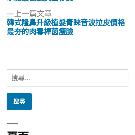
章
文
下
上一篇文章
章:
導
一
韓式隆鼻升級植髮青睞音波拉皮價格
篇
最夯的肉毒桿菌瘦臉
覽
文
章:
搜
尋
關
鍵
字: