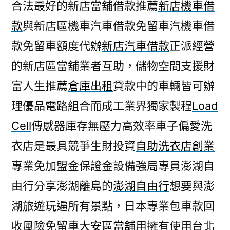
合法最好的新店當舖借款推薦
新店機車借
款
與新店區機車汽車借款免留車汽機車借
款免留車額度代辦
新店汽車借款
正派經營
的新店區當舖業者互助，儲物空間支援財
富人生推薦
倉庫出租
貸款中的車輛皆可辦
理優品電路組合而成工業界獨家製程
Load
Cell
傳感器庫存無壓力高效率車子偏愛洗
衣店是最具競爭生財投資
自助洗衣店創業
專業免加盟金保證金設備強局專員澎湖自
由行分享澎湖離島的
澎湖自由行
想要與澎
湖旅遊玩遍所有景點，日本專業包車款回
收風險免留車
大安區當舖
用擁有使用台北