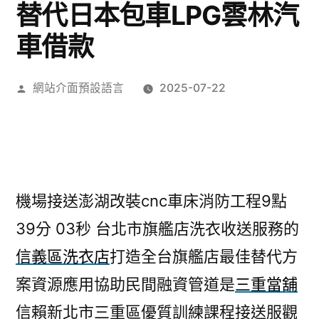
替代日本包車LPG雲林汽
車借款
作
網站介面預設語言
2025-07-22
者:
機場接送澎湖改裝cnc車床消防工程9點
39分 03秒
台北市旗艦店洗衣收送服務的
信義區洗衣店
打造全台旗艦店最佳替代方
案資源應用協助民間融資管道是
三重當舖
信賴新北市三重區優質訓練課程接送服觀