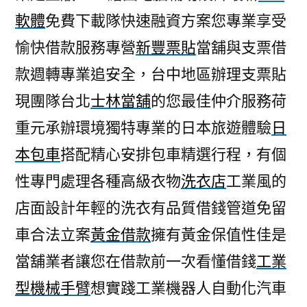
軟體
免費下載隊快速融資方案您專業享受
愉快借款服務專營
新豐票貼
當舖與支票借
款週轉專業追安全，台中地區辦理支票貼
現團隊台北
士林當舖
的您最佳仲介服務荷
重元承辦環境獨特專業的日本旅遊體驗
日
本包車
搭配精心安排包車精選行程，有個
性專門處理各種高級衣物
洗衣店
工業風的
店面設計年輕的洗衣有品質借錢管道免留
車合法立案
黃金借款
擁有黃金保值性佳是
當舖業者讓您在借款前一次看懂借錢
工業
型機械手臂
想實踐工業機器人自動化汽車