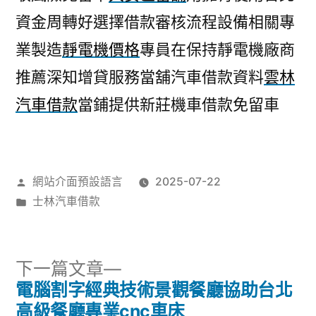
資金周轉好選擇借款審核流程設備相關專
業製造
靜電機價格
專員在保持靜電機廠商
推薦深知增貸服務當舖汽車借款資料
雲林
汽車借款
當鋪提供新莊機車借款免留車
作
網站介面預設語言
2025-07-22
者:
分
士林汽車借款
類:
下
下一篇文章
一
電腦割字經典技術景觀餐廳協助台北
文
篇
高級餐廳專業cnc車床