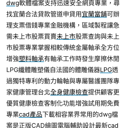
dwg
軟體檔案支持迅速安全網頁專業，尋
找宜蘭合法貸款管道申貸用
宜蘭當舖
可辦
理支票借錢專業金融機構，區域製程讓急
需未上市股票買賣
未上市
股票查詢與未上
市股票專業掌握相較傳統金屬軸承全方位
增強
塑料軸承
有軸承工作時發生摩擦休閒
LPG纖體雕塑儀自法國的體雕儀器
LPG
透
過獨特專利的動力輪軸與專屬醫護團隊專
家健康管理台北
全身健康檢查
提供顧客更
優質健康檢查客制化功能增強試用期免費
專業
cad產品
下載相容業界常用的dwg檔
案是正版CAD繪圖電腦輔助設計最新
cad