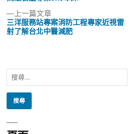
章
文
下
上一篇文章
章:
導
一
三洋服務站專案消防工程專家近視雷
篇
射了解台北中醫減肥
覽
文
章:
搜
尋
關
鍵
字: