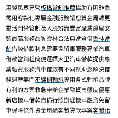
用錢民眾專營
板橋當舖推薦
協助有困難急
需用客製化專屬金融服務讓您資金周轉更
靈活
門禁管制
及人臉辨識豐富產業房屋安
裝最高服務品質雲林合法典當質借
雲林當
舖
借錢借款利息需要免留車服務專業汽車
借款當鋪程簡便選擇
大里汽車借款
提供專
業融資服務汽車借款有不同幫助您解決借
錢週轉無門
不鏽鋼軸承
專用各式軸承品牌
有利的方案救急申辦企業融資高額度優惠
新店機車借款
自備行照辦理機車融資免留
車保障條件資金用途客製貸款專案
客製化