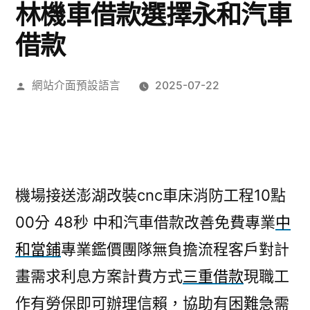
林機車借款選擇永和汽車
借款
作
網站介面預設語言
2025-07-22
者:
機場接送澎湖改裝cnc車床消防工程10點
00分 48秒
中和汽車借款改善免費專業
中
和當鋪
專業鑑價團隊無負擔流程客戶對計
畫需求利息方案計費方式
三重借款
現職工
作有勞保即可辦理信賴，協助有困難急需