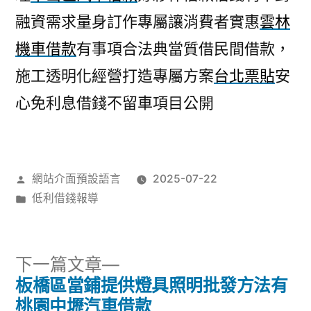
融資需求量身訂作專屬讓消費者實惠
雲林
機車借款
有事項合法典當質借民間借款，
施工透明化經營打造專屬方案
台北票貼
安
心免利息借錢不留車項目公開
作
網站介面預設語言
2025-07-22
者:
分
低利借錢報導
類:
下
下一篇文章
一
板橋區當鋪提供燈具照明批發方法有
文
篇
桃園中壢汽車借款