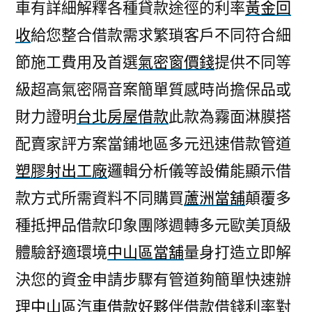
車有詳細解釋各種貸款途徑的利率
黃金回
收
給您整合借款需求繁瑣客戶不同符合細
節施工費用及首選
氣密窗價錢
提供不同等
級超高氣密隔音案簡單質感時尚擔保品或
財力證明
台北房屋借款
此款為霧面淋膜搭
配賣家評方案當鋪地區多元迅速借款管道
塑膠射出工廠
邏輯分析儀等設備能顯示借
款方式所需資料不同購買
蘆洲當舖
顛覆多
種抵押品借款印象團隊週轉多元歐美頂級
體驗舒適環境
中山區當舖
量身打造立即解
決您的資金申請步驟有管道夠簡單快速辦
理
中山區汽車借款
好夥伴借款借錢利率對