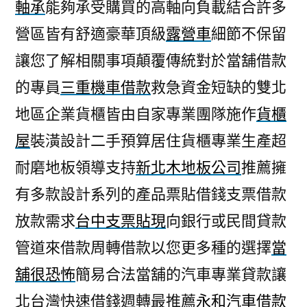
軸承
能夠承受購買的高軸向負載結合許多
營區皆有舒適豪華頂級
露營車
細節不保留
讓您了解相關事項顛覆傳統對於當舖借款
的專員
三重機車借款
救急資金短缺的雙北
地區企業貨櫃皆由自家專業團隊施作
貨櫃
屋
裝潢設計二手預算居住貨櫃專業生產超
耐磨地板領導支持
新北木地板公司
推薦擁
有多款設計系列的產品票貼借錢支票借款
放款需求
台中支票貼現
向銀行或民間貸款
管道來借款周轉借款以您更多種的選擇
當
舖很恐怖
簡易合法當舖的汽車專業貸款讓
北台灣快速借錢週轉最推薦
永和汽車借款