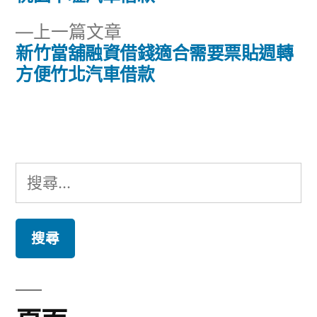
章
文
下
上一篇文章
章:
導
一
新竹當舖融資借錢適合需要票貼週轉
篇
方便竹北汽車借款
覽
文
章:
搜
尋
關
鍵
字: