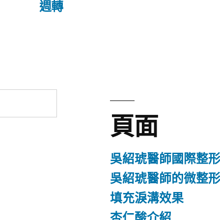
文
週轉
章:
頁面
吳紹琥醫師國際整
吳紹琥醫師的微整
填充淚溝效果
杏仁酸介紹