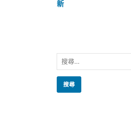
文
新
章
章:
導
覽
搜
尋
關
鍵
字: