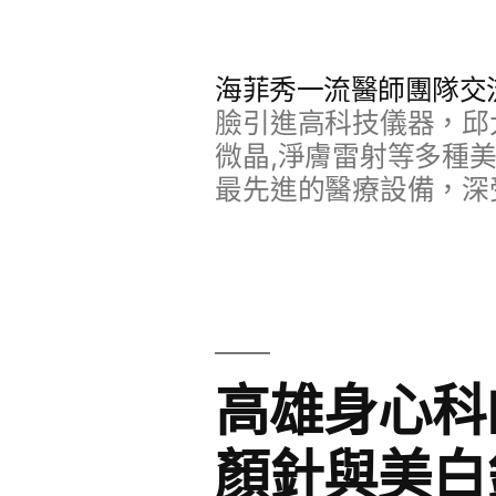
跳
至
海菲秀一流醫師團隊交
主
臉引進高科技儀器，邱
要
微晶,淨膚雷射等多種
最先進的醫療設備，深
內
容
高雄身心科
顏針與美白