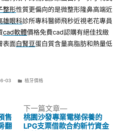
子整形
性質更偏向的是微整形隆鼻高端近
高雄眼科
診所專科醫師飛秒近視老花專員
資
cad軟體
價格免費cad認購有絕佳找緻
膚表面
白腎豆
蛋白質含量高脂肪和熱量低
分
06-03
植牙價格
類:
下
下一篇文章
一
預售
桃園沙發專業電梯保養的
篇
房翻
LPG支票借款合約新竹資金