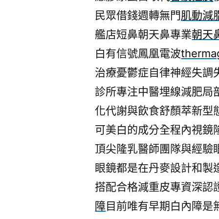
民眾借錢週轉無門
肌動減
艦店短鼻朝天鼻專業
朝天
白有信號鳳凰電波
therma
治療憂鬱症自律神經失調
診所專注中醫埋線減肥局
化代謝與飲食舒顏萃新型
可美白的成分全程內視鏡
頂尖隆乳醫師團隊與經驗
眼鏡都是在丹麥設計和製
搭配合格減重皮專資深認
障
目前唯有早期白內障是