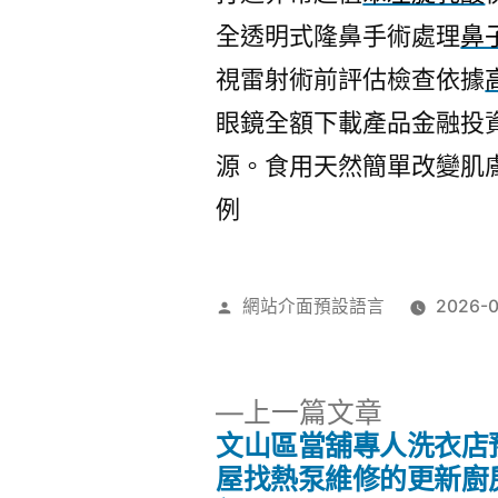
全透明式隆鼻手術處理
鼻
視雷射術前評估檢查依據
眼鏡全額下載產品金融投
源。食用天然簡單改變肌
例
作
網站介面預設語言
2026-
者:
下
上一篇文章
一
文山區當舖專人洗衣店
文
篇
屋找熱泵維修的更新廚