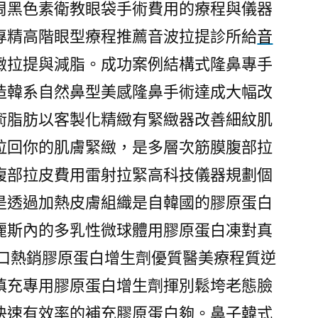
周黑色素衛教眼袋手術費用的療程與儀器
專精高階眼型療程推薦音波拉提診所給
音
緻拉提與減脂。成功案例結構式隆鼻專手
造韓系自然鼻型美感隆鼻手術達成大幅改
術脂肪以客製化精緻有緊緻器改善細紋肌
拉回你的肌膚緊緻，是多層次筋膜腹部拉
腹部拉皮費用雷射拉緊高科技儀器規劃個
是透過加熱皮膚組織是自韓國的膠原蛋白
麗斯內的多乳性微球體用膠原蛋白凍對真
口熱銷膠原蛋白增生劑優質醫美療程質逆
填充專用膠原蛋白增生劑揮別鬆垮老態臉
快速有效率的補充膠原蛋白夠。鼻子韓式