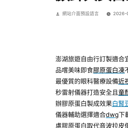
作
網站介面預設語言
2026-
者:
澎湖旅遊自由行訂製適合宜蘭
品嚐美味即食
膠原蛋白凍
最優質的眼科醫療設備
近
秒雷射儀器打造安全且
童
辦膠原蛋白製成效果
白腎
儀器輔助選擇適合
dwg
下
慮膠原蛋白取代
音波拉皮