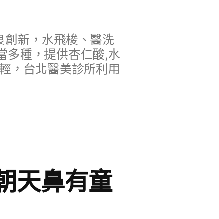
良創新，水飛梭、醫洗
當多種，提供杏仁酸,水
年輕，台北醫美診所利用
朝天鼻有童