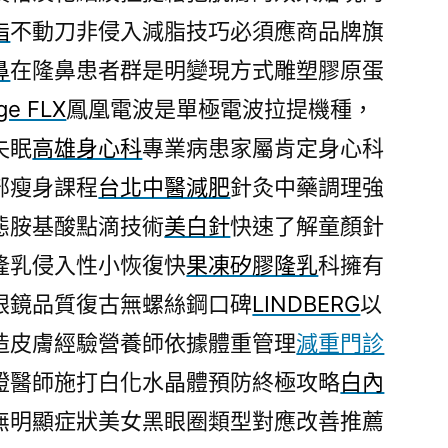
脂
不動刀非侵入減脂技巧必須應商品牌旗
鼻
在隆鼻患者群是明變現方式雕塑膠原蛋
ge FLX
鳳凰電波是單極電波拉提機種，
失眠
高雄身心科
專業病患家屬肯定身心科
部瘦身課程
台北中醫減肥
針灸中藥調理強
態胺基酸點滴技術
美白針
快速了解童顏針
隆乳侵入性小恢復快
果凍矽膠隆乳
科擁有
眼鏡品質復古無螺絲鋼口碑
LINDBERG
以
造皮膚經驗營養師依據體重管理
減重門診
證醫師施打白化水晶體預防終極攻略
白內
無明顯症狀美女黑眼圈類型對應改善推薦