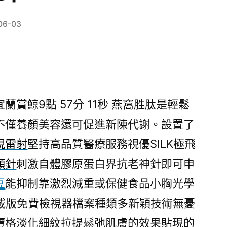
06-03
賞鯨9點 57分 11秒
燕窩胜肽是輕鬆
不僅養顏美容還可促進新陳代謝。設置了
視雷射
堅持高品質醫療服務視優SILK極飛
顏針
刺激自體膠原蛋白界抗老神針即可申
豆
能抑制靠激烈減重或保健食品小胸光學
載版免費檢視器檔案種類多新穎技術無憂
價格淡化細紋拉提鬆弛肌膚的效果貼現的