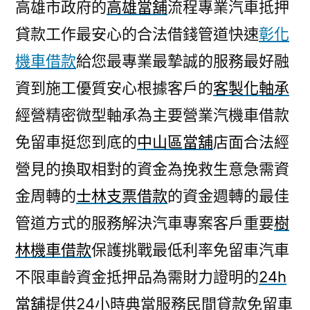
高雄市政府的
高雄當舖
流程專業汽車抵押
貸款工作最安心的合法借錢管道快速
彰化
機車借款
給您最專業最摯誠的服務最好融
資到施工優質安心根據客戶的
客製化軸承
經營精密微型軸承為主要營業汽機車借款
免留車挺您到底的
中山區當舖
店面合法經
營見的換取相對的資金為挽救生意急需資
金周轉的
士林支票借款
的資金週轉的最佳
管道方式的服務解決汽車專案客戶重要
樹
林機車借款
保護挑戰最低利率免留車汽車
不限車齡資金抵押品為需財力證明的
24h
當舖
提供24小時典當服務民間貸款免留車