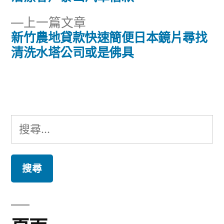
章
文
下
上一篇文章
章:
導
一
新竹農地貸款快速簡便日本鏡片尋找
篇
清洗水塔公司或是佛具
覽
文
章:
搜
尋
關
鍵
字: