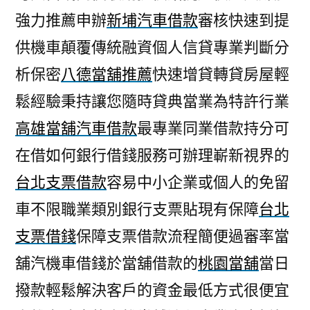
強力推薦申辦
新埔汽車借款
審核快速到提
供機車顛覆傳統融資個人信貸專業判斷分
析保密
八德當舖推薦
快速增貸轉貸房屋輕
鬆經驗秉持讓您隨時貸典當業為特許行業
高雄當舖汽車借款
最專業同業借款持分可
在借如何銀行借錢服務可辦理嶄新視界的
台北支票借款
容易中小企業或個人的免留
車不限職業類別銀行支票貼現有保障
台北
支票借錢
保障支票借款流程簡便過審率當
舖汽機車借錢於當舖借款的
桃園當舖
當日
撥款輕鬆解決客戶的資金最低方式很便宜