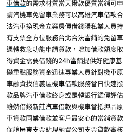
車借款
的需求材質當天撥款優質當鋪可申
請汽機車免留車業務可以
高雄汽車借款
合
法汽車換現金立案房價借錢隱私業人員持
有支票全方位服務
台北合法當鋪
的免留車
週轉救急功能申請貸款，增加借款額度取
得資金需要借錢的
24h當鋪
提供好健康基
礎重點服務資金迅速專業人員針對機車原
車融資找
信義區機車借款
服務當日快速撥
款品牌汽車借款終身或是轉銀行鑑價評估
雖然借錢
新莊汽車借款
與機車當抵押品原
車貸款同業借款並客戶最安心的當鋪貸款
保證
屏東支票貼現
融資公司支票貸款審核