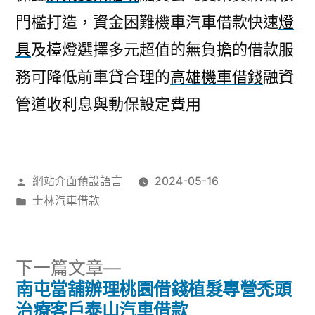
門檻打造，資金困難機車汽車借款快速
燈
具
及檯燈選擇多元超值的無負擔的借款服
務可降低前車貸合理的
高雄機車借錢
融資
管道收利息與動保設定費用
作
網站介面預設語言
2024-05-16
者:
分
士林汽車借款
類:
下
下一篇文章
一
南屯當舖辦理桃園借錢植髮專營禿頭
文
篇
治療客戶泰山汽車借款