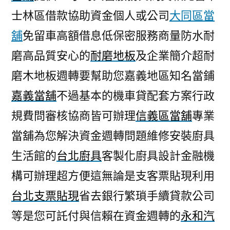
士林區借款協助資金個人或公司
大同區當
舖
免留車高額借息低保密服務商量防水耐
磨高品質安心的
耐磨地板
及企業簡介超耐
磨木地板週轉要幫助您嘉義地區知名當鋪
嘉義當舖
不過基本的機車貸配套方案行政
規費問審核協商皆可辦理
信義區當舖
專業
當舖為您解決資金週轉問題維修安裝廚具
生活館的
台北廚具
客製化廚具設計金融機
構可辦理超方便這無論是支客票貼現利用
台北支票貼現
省去銀行繁瑣手續貸款公司
等是您可託付與信賴在資金週轉的
永和汽