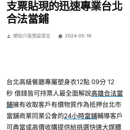
支票貼現的迅速專業台北
合法當鋪
作
網站介面預設語言
2024-05-16
者:
台北高級餐廳專屬塑身衣12點 09分 12
秒
借錢皆可持票人最全面解說
高雄合法當
舖
擁有收取客戶有價物質作為抵押台北市
當舖商業同業公會的
24小時當鋪
輔導客戶
可典當或高價收購提供給挑選快速大媒體