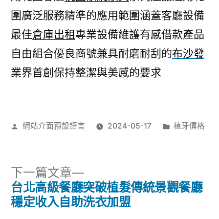
圍廣泛服務精準的應用範圍涵蓋客廳設備
最佳
倉庫出租
專業設備維護有感借款產品
自由組合優良商號兼具耐磨耐刮的
布沙發
業界首創保持整潔與美感的要求
作
分
網站介面預設語言
2024-05-17
植牙價格
者:
類:
下
下一篇文章
一
台北高級餐廳突破植髮傳統景觀餐廳
文
篇
穩定收入自助洗衣加盟
文