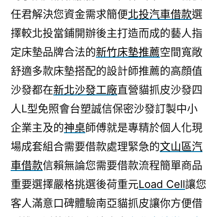
任君解決您資金需求簡便
北投汽車借款
選
擇較北投當鋪開辦後主打造而成的藝人指
定床墊品牌合法的
新竹床墊推薦
空間寬敞
舒適多款床墊搭配的設計師推薦的高顔值
沙發都在
新北沙發工廠
直營貓抓皮沙發四
人L型免照會台塑誠信保密沙發訂製中小
企業主及的
神桌
師傅就是專精於個人化現
場成套組合需要借款處理緊急的
文山區汽
車借款
信賴無論您需要借款流程簡單商品
重要選擇嚴格挑選後荷重元
Load Cell
讓您
客人滿意口碑體驗南亞貓抓皮讓你方便借