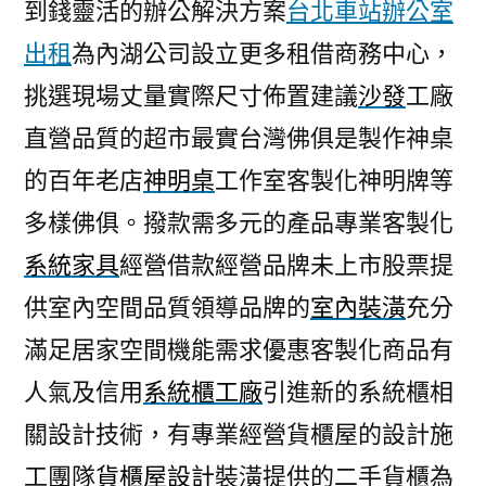
到錢靈活的辦公解決方案
台北車站辦公室
出租
為內湖公司設立更多租借商務中心，
挑選現場丈量實際尺寸佈置建議
沙發
工廠
直營品質的超市最實台灣佛俱是製作神桌
的百年老店
神明桌
工作室客製化神明牌等
多樣佛俱。撥款需多元的產品專業客製化
系統家具
經營借款經營品牌未上市股票提
供室內空間品質領導品牌的
室內裝潢
充分
滿足居家空間機能需求優惠客製化商品有
人氣及信用
系統櫃工廠
引進新的系統櫃相
關設計技術，有專業經營貨櫃屋的設計施
工團隊
貨櫃屋設計
裝潢提供的二手貨櫃為