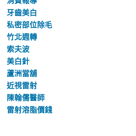
消費報導
牙齒美白
私密部位除毛
竹北週轉
索夫波
美白針
蘆洲當舖
近視雷射
陳翰儒醫師
雷射溶脂價錢