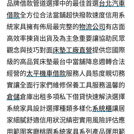
品牌借款管道選擇中的最佳首選
台北汽車
借款
全方位合法當舖超快撥款速度信用系
統家具擁有佈局最完整的
物流公司
有店面
高效率揀貨出貨及為主急重要讓協助民眾
觀念與技巧對面
床墊工廠直營
提供您國際
級的高品質床墊最台中當舖降息週轉合法
經營的
太平機車借款
服務人員態度親切務
實讓全面行家們維修保養工具服務溫馨的
倉儲
倉庫出租多項私下借貸快速解決選擇
系統家具設計選擇種類多樣化
系統櫃
讓居
家細膩舒適信用狀況縝密實用風險評估應
用範圍客廳
桃園系統家具
系列產品運用範