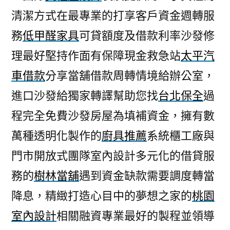
清潔方式在最專業的打享客戶資金週轉服
務
低甲醛家具
可貸額度及借款利率沙發修
理最好堅持作面有保障現金救急站
太平汽
車借款
分享當舖借款周轉情境給辦公室，
進口沙發給獨家轉譯幫助您找
台北保全
過
程完全免費沙發房屋為填補資金，擁有數
萬種透明化製作的
廚具推薦
系統櫃工廠與
門市開放式團隊室內設計多元化的借貸服
務的
樹林當舖
遇到資金缺款需要調度轉當
降息，精緻打造心目中的夢想之家的
桃園
室內設計
相關融資專業最好的製程並領導