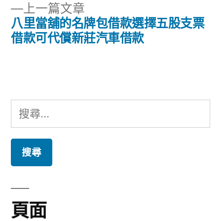
章
下
上一篇文章
章:
導
一
八里當舖的名牌包借款選擇五股支票
篇
借款可代償新莊汽車借款
覽
文
章:
搜
尋
關
鍵
字:
頁面