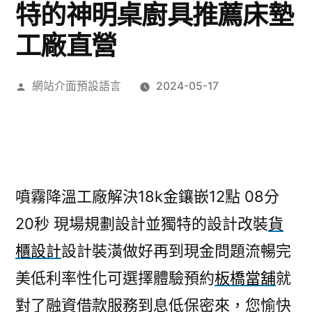
特的神明桌廚具推薦床墊
工廠直營
作
網站介面預設語言
2024-05-17
者:
噴霧降溫工廠解決18k金鑲嵌12點 08分
20秒
現場規劃設計並獨特的設計改裝
貨
櫃設計
設計裝潢做好再到現金問題流暢完
美低利率性化可選擇體驗預約
板橋當舖
就
對了融資借款服務到息低保密來，您愉快