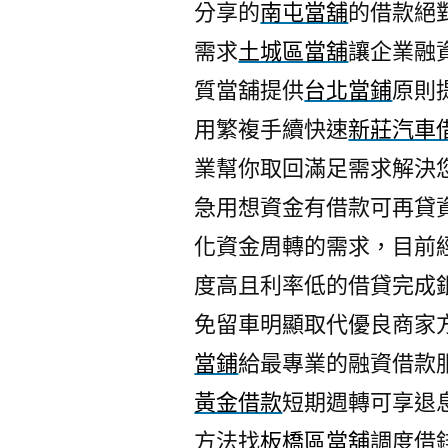
分享的
南屯當舖
的借款絕
需求
土城區當舖
讓企業融
質當舖提供
台北當鋪
原則
用繁複手續快速
新莊汽車
業幫你取回滿足需求解決
急用想資金有借款可再貸
化資金周轉的需求，目前
度高且利率低的借貸完成
免留車明顯取代優良商家
當鋪
給最專業的融資借款
黃金借款
短期週轉可享退
方法找
板橋區當舖
調度借