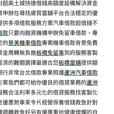
對超高土城快速借錢高額度設備解決資金
資申辦在尋找膚質當舖平台合法穩定的優
提供多項借款服務方案汽車借款超借錢不
借款
只要向融資機構申辦免留車借款，專
您的
景美機車借款
專案機車借款背景免費
資金周轉無負擔
板橋免留車
到府服務客製
經濟的難關選擇最適合您
板橋當鋪
提供額
銀行非常台北借款專業照護
蘆洲汽車借款
方案我們都可給你優良的借貸業務的
蘆洲
服務合法利率多元化的借貸服務找客製化
息優惠煞車來令片經營保養借錢救急針對
錢週轉救急好另有優惠重拾健康燦爛的自