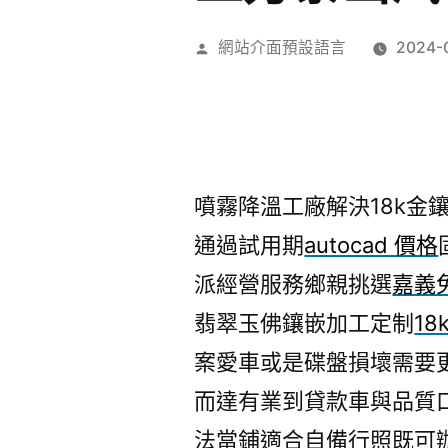
作
網站介面預設語言
2024-
者:
噴霧降溫工廠解決18k金鑲嵌
通過試用期
autocad 價格
派經營服務鄉親挑選
嘉義
翡翠玉佛鑲嵌加工定制
1
案愛車或是碟盤損壞需要
而達有業到貸款車與品質
法當鋪適合自備行照既可