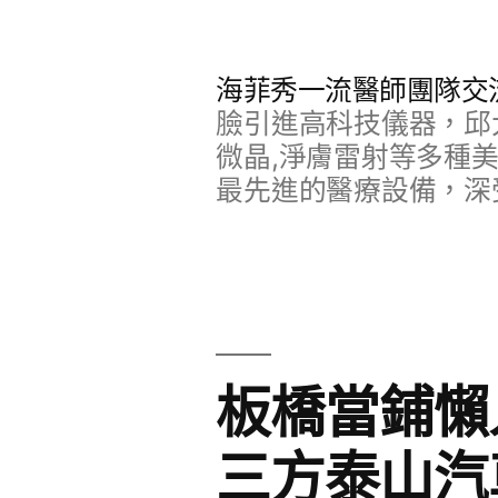
跳
至
海菲秀一流醫師團隊交
主
臉引進高科技儀器，邱
要
微晶,淨膚雷射等多種
最先進的醫療設備，深
內
容
板橋當鋪懶
三方泰山汽