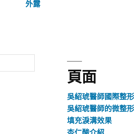
文
外露
章:
頁面
吳紹琥醫師國際整
吳紹琥醫師的微整
填充淚溝效果
杏仁酸介紹