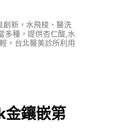
良創新，水飛梭、醫洗
當多種，提供杏仁酸,水
年輕，台北醫美診所利用
k金鑲嵌第