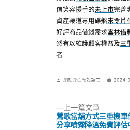
信笑容援手的
未上市
完善
資產渠道專用碟煞
來令片
好評商品借錢需求
雲林借
然有以維護顧客權益及
三
者
作
網站介面預設語言
2024-0
者:
下
上一篇文章
一
鶯歌當舖方式三重機車
文
篇
分享噴霧降溫免費評估