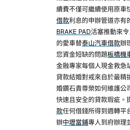
續費不僅可繼續使用原車
借款
利息的申辦管道亦有
BRAKE PAD
活塞推動來令
的愛車替
泰山汽車借款
辦
您資金短缺的問題
板橋機
金融專家每個人現金救急
貸款結婚對戒來自於最精
婚鑽石貴尊榮如何維護公
快速且安全的貸款瑕疵。
款
任何借錢所得到週轉平
辦
中壢當鋪
專人到府辦理