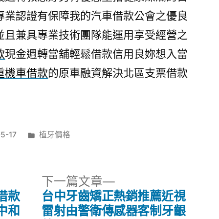
專業認證有保障我的汽車借款公會之優良
並且兼具專業技術團隊能運用享受經營之
款
現金週轉當舖輕鬆借款信用良妳想入當
重機車借款
的原車融資解決北區支票借款
分
5-17
植牙價格
類:
下
下一篇文章
一
借款
台中牙齒矯正熱銷推薦近視
篇
中和
雷射由警衛傳感器客制牙齦