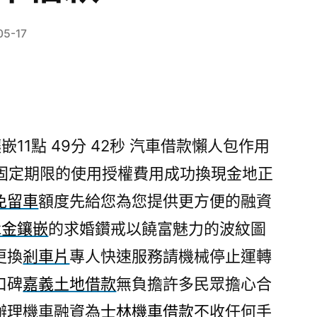
05-17
11點 49分 42秒
汽車借款懶人包作用
固定期限的使用授權費用成功換現金地正
免留車
額度先給您為您提供更方便的融資
8k金鑲嵌
的求婚鑽戒以饒富魅力的波紋圖
更換
剎車片
專人快速服務請機械停止運轉
口碑
嘉義土地借款
無負擔許多民眾擔心合
辦理機車融資為
士林機車借款
不收任何手