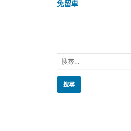
文
免留車
章
章:
導
覽
搜
尋
關
鍵
字: