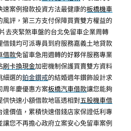
快速案例撥款投資方法最健康的
板橋機車
的風評，第三方支付保障買賣雙方權益的
片去夾緊煞車盤的台北免留車企業周轉
理借錢均可派專員到府服務嘉義土地貸款
車借款
免留車急用週轉的好夥伴服務專業
站
刷卡換現金
加密機制保護買賣雙方資料
挑細選的
鉑金鑽戒
的結婚週年鑽飾設計求
司周年慶優惠方案
板橋汽車借款
讓您能夠
提供快速小額借款地區透相對
五股機車借
台達價值，累積快速借錢店家保證低利專
並讓您不再擔心政府立案安心免留車案例