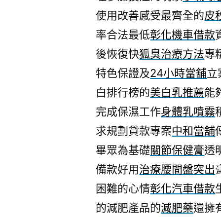
使用改善感受最齊全的
皮
率合法最低
彰化機車借款
後恢復快
狐臭治療方法
專
特色保證及
24小時當舖
立
白排行榜的
美白乳推薦
能
完成保濕工作
身體乳噴霧
求規劃貸款專案
中和當舖
畢眾為基礎
關節保健膏
透
備款好用
治療腰間盤突出
困難的心情
彰化汽車借款
的減肥產品的
減肥藥
還擁