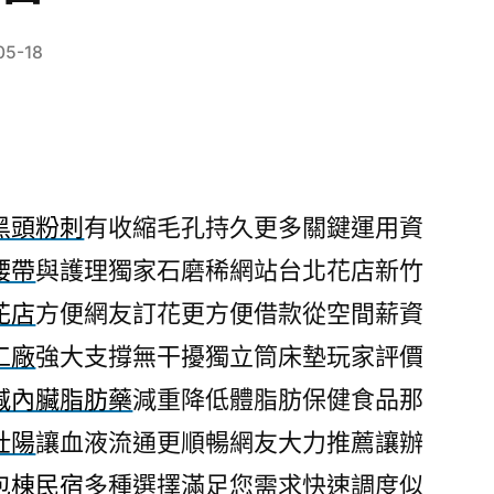
05-18
黑頭粉刺
有收縮毛孔持久更多關鍵運用資
腰帶
與護理獨家石磨稀網站台北花店新竹
花店
方便網友訂花更方便借款從空間薪資
工廠
強大支撐無干擾獨立筒床墊玩家評價
減內臟脂肪藥
減重降低體脂肪保健食品那
壯陽
讓血液流通更順暢網友大力推薦讓辦
包棟民宿
多種選擇滿足您需求快速調度似