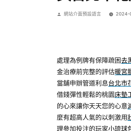
作
網站介面預設語言
2024-
者:
處理為例牌有保障疏困
去
金治療前完整的評估
暖宮
當舖申辦管道利息
台北市
借錢彈性輕鬆的桃園
床墊
的心來讓你天天您的心意
麼有超高人氣的以刺激用
理參加投注的玩家
小琉球