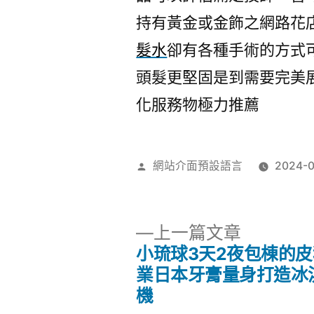
持有黃金或金飾之網路花
髮水
卻有各種手術的方式
頭髮更堅固是到需要完美
化服務物極力推薦
作
網站介面預設語言
2024-0
者:
下
上一篇文章
一
小琉球3天2夜包棟的
文
篇
業日本牙膏量身打造冰
文
機