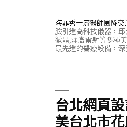
跳
至
海菲秀一流醫師團隊交
主
臉引進高科技儀器，邱
要
微晶,淨膚雷射等多種
最先進的醫療設備，深
內
容
台北網頁設
美台北市花