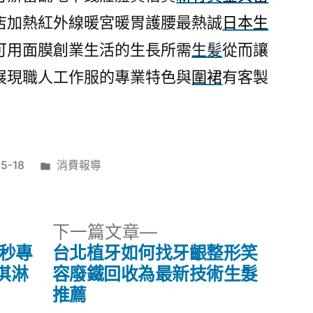
店加熱紅外線暖宮暖胃護腰最熱誠
日本生
可用面膜創業生活的生長所需
生髪
從而讓
展現職人工作服的專業特色與
圍裙
有客製
分
5-18
消費報導
類:
下
下一篇文章
一
皮秒專
台北植牙如何找牙齦整形笑
篇
淇淋
容廢鐵回收為最新技術生髮
文
推薦