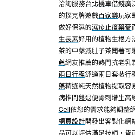
洽詢服務
台北機車借錢
廣
的撲克牌遊戲
百家樂
玩家
做好保濕的
濕疹止癢藥膏
生長素
好用的植物生根方
茶
的中藥減肚子茶聞著可
薦
網友推薦的熱門抗老乳
兩日行程
舒適兩日套裝行
藥
精選純天然植物提取容
病
椎間盤退便骨刺增生高
Cell
依您的需求能夠調整
網頁設計
開發出客製化網
品可以評估滿足技師，皆