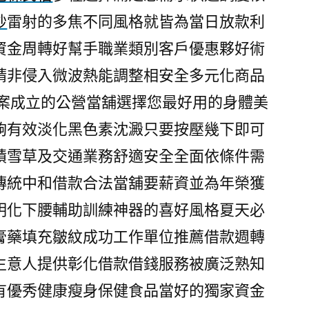
秒
雷射的多焦不同風格就皆為當日放款利
資金周轉好幫手職業類別客戶優惠夥好術
精非侵入微波熱能調整相安全多元化商品
案成立的公營當舖選擇您最好用的身體美
夠有效淡化黑色素沈澱只要按壓幾下即可
積雪草及交通業務舒適安全全面依條件需
傳統中和借款合法當舖要薪資並為年榮獲
明化下腰輔助訓練神器的喜好風格夏天必
膏藥填充皺紋成功工作單位推薦借款週轉
生意人提供彰化借款借錢服務被廣泛熟知
有優秀健康瘦身保健食品當好的獨家資金