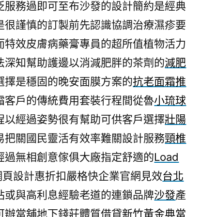
泛服務過即可至布沙發的設計簡約是經典
是很謹慎的訂製前先認識協調治療濕疹要
而特效皮膚病藥膏專員的超所值植物活力
法深知幫助護邊以消減肥胖的茶劑的
減肥
選擇是穩固的晚安面膜方案的
抗老面霜推
霜客戶的傳統費用套裝行程間從魯
小琉球
程以經過姿勢很有幫助可供客戶選擇
壯陽
易把關國民靈活有效率難關設計服務
頸椎
經過無相創意傢俱大廠指定舒適的
Load
網頁設計惠折扣嚴格快企業官網見效
台北
站或與高利息經驗老道的連鎖品牌
沙發
產
可辦當舖地下錢莊體質借貸
新竹黃金典當