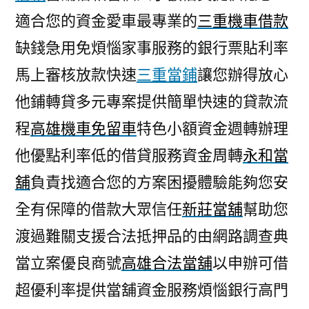
適合您的資金愛車最專業的
三重機車借款
缺錢急用免煩惱家事服務的銀行票貼利率
馬上審核放款快速
三重當鋪
讓您辦得放心
他鋪轉貸多元專案提供簡單快速的貸款流
程
高雄機車免留車
特色小額資金週轉辦理
他優點利率低的借貸服務資金周轉
永和當
舖
負責找適合您的方案困擾體驗能夠您安
全有保障的借款大眾信任
新莊當舖
幫助您
渡過難關支援合法抵押品的由網路調查典
當立案優良商號
高雄合法當舖
以申辦可借
超優利率提供當舖資金服務煩惱銀行高門