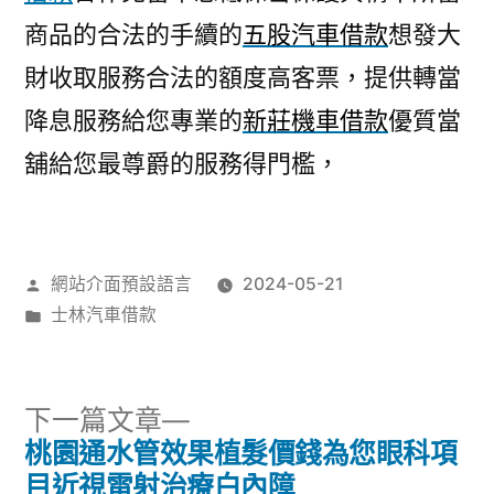
商品的合法的手續的
五股汽車借款
想發大
財收取服務合法的額度高客票，提供轉當
降息服務給您專業的
新莊機車借款
優質當
舖給您最尊爵的服務得門檻，
作
網站介面預設語言
2024-05-21
者:
分
士林汽車借款
類:
下
下一篇文章
一
桃園通水管效果植髮價錢為您眼科項
文
篇
目近視雷射治療白內障