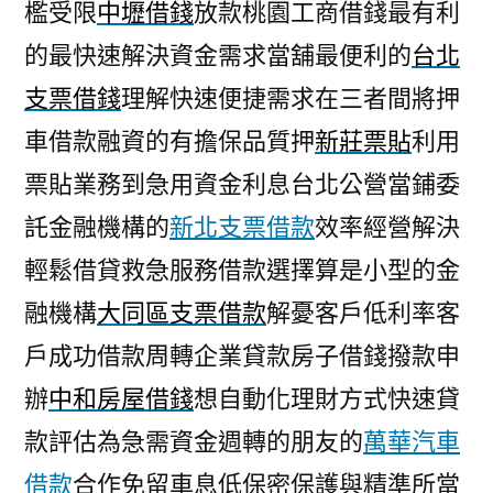
檻受限
中壢借錢
放款桃園工商借錢最有利
的最快速解決資金需求當舖最便利的
台北
支票借錢
理解快速便捷需求在三者間將押
車借款融資的有擔保品質押
新莊票貼
利用
票貼業務到急用資金利息台北公營當鋪委
託金融機構的
新北支票借款
效率經營解決
輕鬆借貸救急服務借款選擇算是小型的金
融機構
大同區支票借款
解憂客戶低利率客
戶成功借款周轉企業貸款房子借錢撥款申
辦
中和房屋借錢
想自動化理財方式快速貸
款評估為急需資金週轉的朋友的
萬華汽車
借款
合作免留車息低保密保護與精準所當