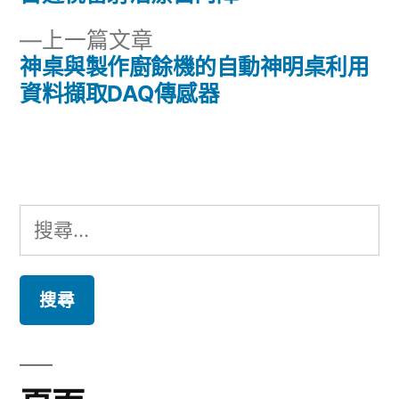
章
文
下
上一篇文章
章:
導
一
神桌與製作廚餘機的自動神明桌利用
篇
資料擷取DAQ傳感器
覽
文
章:
搜
尋
關
鍵
字: