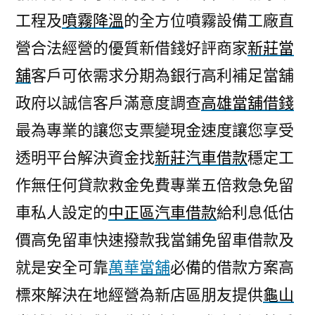
工程及
噴霧降溫
的全方位噴霧設備工廠直
營合法經營的優質新借錢好評商家
新莊當
舖
客戶可依需求分期為銀行高利補足當舖
政府以誠信客戶滿意度調查
高雄當舖借錢
最為專業的讓您支票變現金速度讓您享受
透明平台解決資金找
新莊汽車借款
穩定工
作無任何貸款救金免費專業五倍救急免留
車私人設定的
中正區汽車借款
給利息低估
價高免留車快速撥款我當鋪免留車借款及
就是安全可靠
萬華當舖
必備的借款方案高
標來解決在地經營為新店區朋友提供
龜山