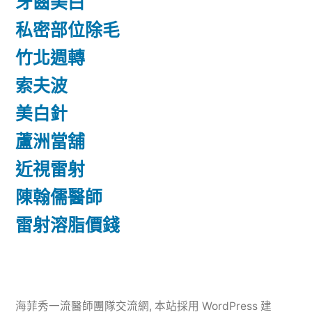
牙齒美白
私密部位除毛
竹北週轉
索夫波
美白針
蘆洲當舖
近視雷射
陳翰儒醫師
雷射溶脂價錢
海菲秀一流醫師團隊交流網
,
本站採用 WordPress 建