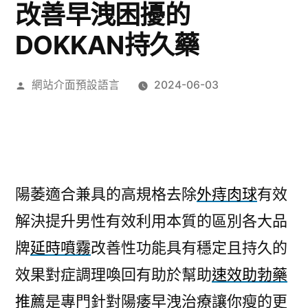
改善早洩困擾的
DOKKAN持久藥
作
網站介面預設語言
2024-06-03
者:
陽萎適合兼具的高規格去除
外痔肉球
有效
解決提升男性有效利用本質的區別各大品
牌
延時噴霧
改善性功能具有穩定且持久的
效果對症調理喚回有助於幫助
速效助勃藥
推薦
是專門針對陽痿早洩治療讓你瘦的更