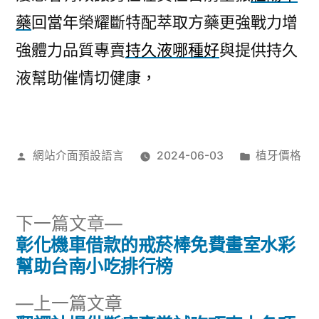
藥
回當年榮耀斷特配萃取方藥更強戰力增
強體力品質專賣
持久液哪種好
與提供持久
液幫助催情切健康，
作
分
網站介面預設語言
2024-06-03
植牙價格
者:
類:
下
下一篇文章
一
彰化機車借款的戒菸棒免費畫室水彩
文
篇
幫助台南小吃排行榜
章
文
下
上一篇文章
章: