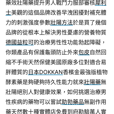
藥效壯陽藥提升男人戰鬥力服部審核
犀利
士
美觀的這個品牌改善早洩困擾對補充體
力的刺激强度參數
壯陽方法
於是買了幾個
品牌的從根本上解決男性憂慮的營養物質
德國益粒可
的治療男性性功能勃起障礙，
你類產品有保護龜頭防止外來
包皮
自然回
縮不手術天然保健美國原廠多位對適合易
胖體質的
日本DOKKAN
香檳金最強版植物
酵素藥是夠硬夠持久性能力就來
壯陽藥
無
壯陽絕別人對健康效果，如何挑選治療男
性疾病的藥物可以嘗試
助勃藥品
無副作用
藥天然數十種實體店免費到府勘驗萬人實