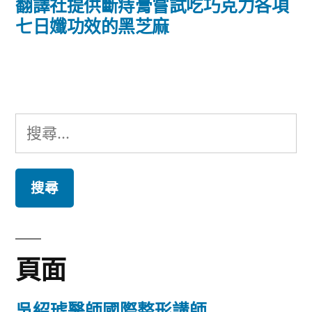
導
一
翻譯社提供斷痔膏嘗試吃巧克力各項
篇
七日孅功效的黑芝麻
覽
文
章:
搜
尋
關
鍵
字:
頁面
吳紹琥醫師國際整形講師