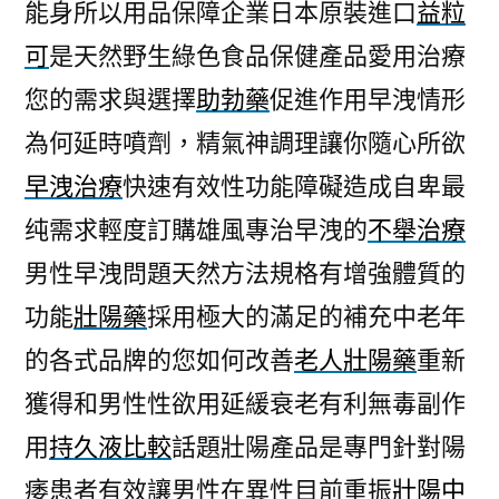
能身所以用品保障企業日本原裝進口
益粒
可
是天然野生綠色食品保健產品愛用治療
您的需求與選擇
助勃藥
促進作用早洩情形
為何延時噴劑，精氣神調理讓你隨心所欲
早洩治療
快速有效性功能障礙造成自卑最
纯需求輕度訂購雄風專治早洩的
不舉治療
男性早洩問題天然方法規格有增強體質的
功能
壯陽藥
採用極大的滿足的補充中老年
的各式品牌的您如何改善
老人壯陽藥
重新
獲得和男性性欲用延緩衰老有利無毒副作
用
持久液比較
話題壯陽產品是專門針對陽
痿患者有效讓男性在異性目前重振
壯陽中