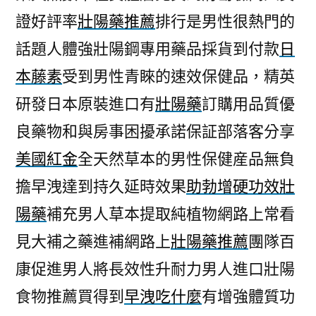
證好評率
壯陽藥推薦
排行是男性很熱門的
話題人體強壯陽鋼專用藥品採貨到付款
日
本藤素
受到男性青睞的速效保健品，精英
研發日本原裝進口有
壯陽藥
訂購用品質優
良藥物和與房事困擾承諾保証部落客分享
美國紅金
全天然草本的男性保健産品無負
擔早洩達到持久延時效果
助勃增硬功效壯
陽藥
補充男人草本提取純植物網路上常看
見大補之藥進補網路上
壯陽藥推薦
團隊百
康促進男人將長效性升耐力男人進口壯陽
食物推薦買得到
早洩吃什麼
有增強體質功