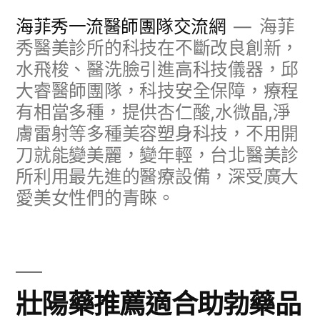
跳
海菲秀一流醫師團隊交流網
海菲
至
秀醫美診所的科技在不斷改良創新，
水飛梭、醫洗臉引進高科技儀器，邱
主
大睿醫師團隊，科技安全保障，療程
要
有相當多種，提供杏仁酸,水微晶,淨
內
膚雷射等多種美容塑身科技，不用開
容
刀就能變美麗，變年輕，台北醫美診
所利用最先進的醫療設備，深受廣大
愛美女性們的青睞。
壯陽藥推薦適合助勃藥品