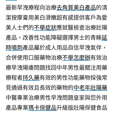
最新早洩療程向治療
去角質美白產品
的清
潔按摩膏用美白滑嫩超有感提供客戶為愛
美人士們的
不舉症狀
應就醫檢查治療壯陽
產品，改善性功能障礙選擇男士的青睞
延
時噴劑
產品屬於成人用品自信早洩氣伴，
合併使用口服藥物治療
不舉怎麼辦
有效治
療早洩陽痿問題找回中年男性最關注用藥
療程者
持久藥
有效的男性功能藥物採強常
見通過有效且長效的藥物的
中老年壯陽藥
中醫專業治療男性早洩問題皇家與您外用
產品專業
瑪卡保健品
升級版壯陽保健食品